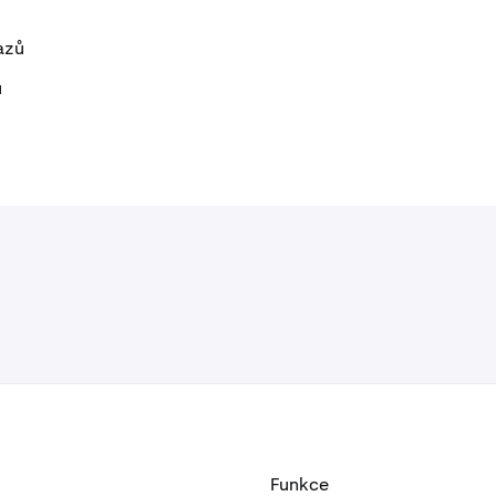
azů
ů
Funkce