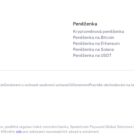
Peněženka
Kryptoměnová peněženka
Peněženka na Bitcoin
Peněženka na Ethereum
Peněženka na Solana
Peněženka na USDT
ie
Oznámení o ochraně soukromí uchazečů
Oznámení
Pravidla obchodování na b
 podléhá regulaci Irské centrální banky. Společnost Payward Global Solutions L
. Klikněte
zde
pro zobrazení souvisejících zásad a oznámení.