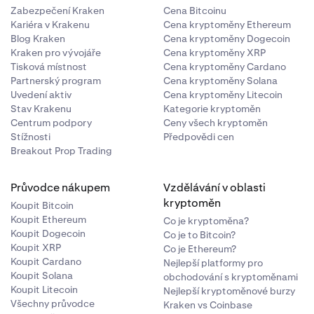
Zabezpečení Kraken
Cena Bitcoinu
Kariéra v Krakenu
Cena kryptoměny Ethereum
Blog Kraken
Cena kryptoměny Dogecoin
Kraken pro vývojáře
Cena kryptoměny XRP
Tisková místnost
Cena kryptoměny Cardano
Partnerský program
Cena kryptoměny Solana
Uvedení aktiv
Cena kryptoměny Litecoin
Stav Krakenu
Kategorie kryptoměn
Centrum podpory
Ceny všech kryptoměn
Stížnosti
Předpovědi cen
Breakout Prop Trading
Průvodce nákupem
Vzdělávání v oblasti
kryptoměn
Koupit Bitcoin
Koupit Ethereum
Co je kryptoměna?
Koupit Dogecoin
Co je to Bitcoin?
Koupit XRP
Co je Ethereum?
Koupit Cardano
Nejlepší platformy pro
Koupit Solana
obchodování s kryptoměnami
Koupit Litecoin
Nejlepší kryptoměnové burzy
Všechny průvodce
Kraken vs Coinbase