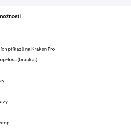
možnosti
tních příkazů na Kraken Pro
top-loss (bracket)
azy
kazy
 stop