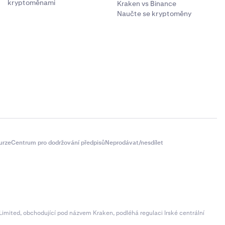
kryptoměnami
Kraken vs Binance
Naučte se kryptoměny
urze
Centrum pro dodržování předpisů
Neprodávat/nesdílet
imited, obchodující pod názvem Kraken, podléhá regulaci Irské centrální