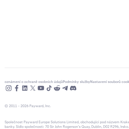
oznámení o ochraně osobních údajů
Podmínky služby
Nastavení souborů cook
© 2011 – 2026 Payward, Inc.
Společnost Payward Europe Solutions Limited, obchodující pod názvem Kraken,
banky. Sídlo společnosti: 70 Sir John Rogerson’s Quay, Dublin, D02 R296, Irsko