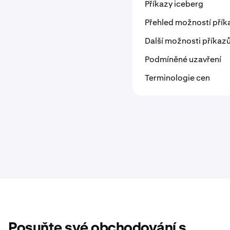
Příkazy iceberg
Přehled možností přík
Další možnosti příkaz
Podmíněné uzavření
Terminologie cen
Posuňte své obchodování s