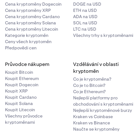
Cena kryptoměny Dogecoin
DOGE na USD
Cena kryptoměny XRP
ETH na USD
Cena kryptoměny Cardano
ADA na USD
Cena kryptoměny Solana
SOL na USD
Cena kryptoměny Litecoin
LTC na USD
Kategorie kryptoměn
Všechny trhy s kryptoměnami
Ceny všech kryptoměn
Předpovědi cen
Průvodce nákupem
Vzdělávání v oblasti
kryptoměn
Koupit Bitcoin
Koupit Ethereum
Co je kryptoměna?
Koupit Dogecoin
Co je to Bitcoin?
Koupit XRP
Co je Ethereum?
Koupit Cardano
Nejlepší platformy pro
Koupit Solana
obchodování s kryptoměnami
Koupit Litecoin
Nejlepší kryptoměnové burzy
Všechny průvodce
Kraken vs Coinbase
kryptoměnami
Kraken vs Binance
Naučte se kryptoměny