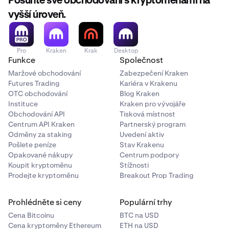
Posuňte své obchodování s kryptoměnami na
vyšší úroveň.
Pro
Kraken
Krak
Desktop
Funkce
Společnost
Maržové obchodování
Zabezpečení Kraken
Futures Trading
Kariéra v Krakenu
OTC obchodování
Blog Kraken
Instituce
Kraken pro vývojáře
Obchodování API
Tisková místnost
Centrum API Kraken
Partnerský program
Odměny za staking
Uvedení aktiv
Pošlete peníze
Stav Krakenu
Opakované nákupy
Centrum podpory
Koupit kryptoměnu
Stížnosti
Prodejte kryptoměnu
Breakout Prop Trading
Prohlédněte si ceny
Populární trhy
Cena Bitcoinu
BTC na USD
Cena kryptoměny Ethereum
ETH na USD