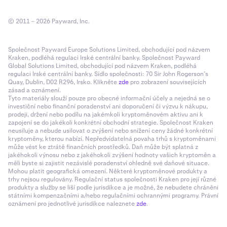
© 2011 – 2026 Payward, Inc.
Společnost Payward Europe Solutions Limited, obchodující pod názvem
Kraken, podléhá regulaci Irské centrální banky. Společnost Payward
Global Solutions Limited, obchodující pod názvem Kraken, podléhá
regulaci Irské centrální banky. Sídlo společnosti: 70 Sir John Rogerson’s
Quay, Dublin, D02 R296, Irsko. Klikněte
zde
pro zobrazení souvisejících
zásad a oznámení.
Tyto materiály slouží pouze pro obecné informační účely a nejedná se o
investiční nebo finanční poradenství ani doporučení či výzvu k nákupu,
prodeji, držení nebo podílu na jakémkoli kryptoměnovém aktivu ani k
zapojení se do jakékoli konkrétní obchodní strategie. Společnost Kraken
neusiluje a nebude usilovat o zvýšení nebo snížení ceny žádné konkrétní
kryptoměny, kterou nabízí. Nepředvídatelná povaha trhů s kryptoměnami
může vést ke ztrátě finančních prostředků. Daň může být splatná z
jakéhokoli výnosu nebo z jakéhokoli zvýšení hodnoty vašich kryptoměn a
měli byste si zajistit nezávislé poradenství ohledně své daňové situace.
Mohou platit geografická omezení. Některé kryptoměnové produkty a
trhy nejsou regulovány. Regulační status společnosti Kraken pro její různé
produkty a služby se liší podle jurisdikce a je možné, že nebudete chráněni
státními kompenzačními a/nebo regulačními ochrannými programy. Právní
oznámení pro jednotlivé jurisdikce naleznete
zde
.