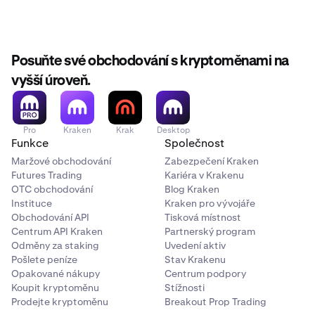
Posuňte své obchodování s kryptoměnami na
vyšší úroveň.
Pro
Kraken
Krak
Desktop
Funkce
Společnost
Maržové obchodování
Zabezpečení Kraken
Futures Trading
Kariéra v Krakenu
OTC obchodování
Blog Kraken
Instituce
Kraken pro vývojáře
Obchodování API
Tisková místnost
Centrum API Kraken
Partnerský program
Odměny za staking
Uvedení aktiv
Pošlete peníze
Stav Krakenu
Opakované nákupy
Centrum podpory
Koupit kryptoměnu
Stížnosti
Prodejte kryptoměnu
Breakout Prop Trading