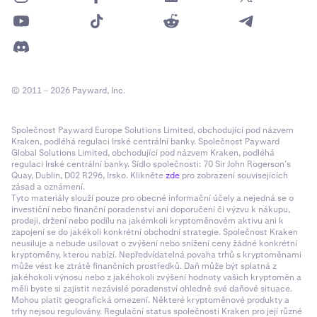
© 2011 – 2026 Payward, Inc.
Společnost Payward Europe Solutions Limited, obchodující pod názvem
Kraken, podléhá regulaci Irské centrální banky. Společnost Payward
Global Solutions Limited, obchodující pod názvem Kraken, podléhá
regulaci Irské centrální banky. Sídlo společnosti: 70 Sir John Rogerson’s
Quay, Dublin, D02 R296, Irsko. Klikněte
zde
pro zobrazení souvisejících
zásad a oznámení.
Tyto materiály slouží pouze pro obecné informační účely a nejedná se o
investiční nebo finanční poradenství ani doporučení či výzvu k nákupu,
prodeji, držení nebo podílu na jakémkoli kryptoměnovém aktivu ani k
zapojení se do jakékoli konkrétní obchodní strategie. Společnost Kraken
neusiluje a nebude usilovat o zvýšení nebo snížení ceny žádné konkrétní
kryptoměny, kterou nabízí. Nepředvídatelná povaha trhů s kryptoměnami
může vést ke ztrátě finančních prostředků. Daň může být splatná z
jakéhokoli výnosu nebo z jakéhokoli zvýšení hodnoty vašich kryptoměn a
měli byste si zajistit nezávislé poradenství ohledně své daňové situace.
Mohou platit geografická omezení. Některé kryptoměnové produkty a
trhy nejsou regulovány. Regulační status společnosti Kraken pro její různé