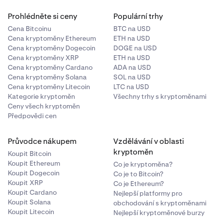
Prohlédněte si ceny
Populární trhy
Cena Bitcoinu
BTC na USD
Cena kryptoměny Ethereum
ETH na USD
Cena kryptoměny Dogecoin
DOGE na USD
Cena kryptoměny XRP
ETH na USD
Cena kryptoměny Cardano
ADA na USD
Cena kryptoměny Solana
SOL na USD
Cena kryptoměny Litecoin
LTC na USD
Kategorie kryptoměn
Všechny trhy s kryptoměnami
Ceny všech kryptoměn
Předpovědi cen
Průvodce nákupem
Vzdělávání v oblasti
kryptoměn
Koupit Bitcoin
Koupit Ethereum
Co je kryptoměna?
Koupit Dogecoin
Co je to Bitcoin?
Koupit XRP
Co je Ethereum?
Koupit Cardano
Nejlepší platformy pro
Koupit Solana
obchodování s kryptoměnami
Koupit Litecoin
Nejlepší kryptoměnové burzy