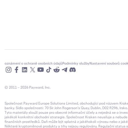
oznámení o ochraně osobních údajů
Podmínky služby
Nastavení souborů cook
© 2011 – 2026 Payward, Inc.
Společnost Payward Europe Solutions Limited, obchodující pod názvem Kraken,
banky. Sídlo společnosti: 70 Sir John Rogerson’s Quay, Dublin, D02 R296, Irsko
Tyto materiály slouží pouze pro obecné informační účely a nejedná se o inves
jakékoli konkrétní obchodní strategie. Společnost Kraken neusiluje a nebud
finančních prostředků. Daň může být splatná z jakéhokoli výnosu nebo z jaké
Některé kryptoměnové produkty a trhy nejsou regulovány. Regulační status sp