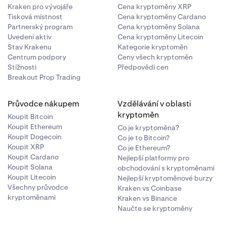
Kraken pro vývojáře
Cena kryptoměny XRP
Tisková místnost
Cena kryptoměny Cardano
Partnerský program
Cena kryptoměny Solana
Uvedení aktiv
Cena kryptoměny Litecoin
Stav Krakenu
Kategorie kryptoměn
Centrum podpory
Ceny všech kryptoměn
Stížnosti
Předpovědi cen
Breakout Prop Trading
Průvodce nákupem
Vzdělávání v oblasti
kryptoměn
Koupit Bitcoin
Koupit Ethereum
Co je kryptoměna?
Koupit Dogecoin
Co je to Bitcoin?
Koupit XRP
Co je Ethereum?
Koupit Cardano
Nejlepší platformy pro
Koupit Solana
obchodování s kryptoměnami
Koupit Litecoin
Nejlepší kryptoměnové burzy
Všechny průvodce
Kraken vs Coinbase
kryptoměnami
Kraken vs Binance
Naučte se kryptoměny