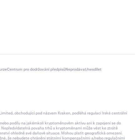
urze
Centrum pro dodržování předpisů
Neprodávat/nesdílet
imited, obchodující pod názvem Kraken, podléhá regulaci Irské centrální
ní nebo podílu na jakémkoli kryptoměnovém aktivu ani k zapojení se do
zí. Nepředvídatelná povaha trhů s kryptoměnami může vést ke ztrátě
denství ohledně své daňové situace. Mohou platit geografická omezení.
 možné, že nebudete chráněni státními kompenzačními a/nebo regulačními