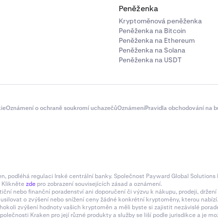
Peněženka
Kryptoměnová peněženka
Peněženka na Bitcoin
Peněženka na Ethereum
Peněženka na Solana
Peněženka na USDT
ie
Oznámení o ochraně soukromí uchazečů
Oznámení
Pravidla obchodování na b
 podléhá regulaci Irské centrální banky. Společnost Payward Global Solutions L
. Klikněte
zde
pro zobrazení souvisejících zásad a oznámení.
tiční nebo finanční poradenství ani doporučení či výzvu k nákupu, prodeji, drže
e usilovat o zvýšení nebo snížení ceny žádné konkrétní kryptoměny, kterou nabí
hokoli zvýšení hodnoty vašich kryptoměn a měli byste si zajistit nezávislé pora
olečnosti Kraken pro její různé produkty a služby se liší podle jurisdikce a je