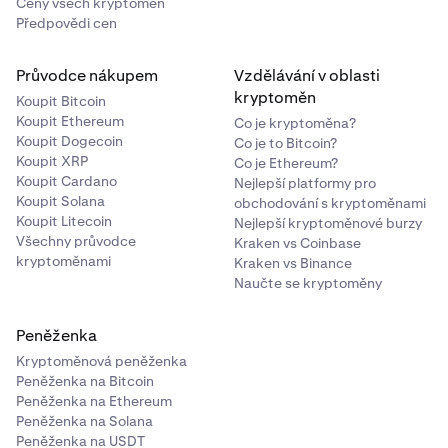
Ceny všech kryptoměn
Předpovědi cen
Průvodce nákupem
Vzdělávání v oblasti
kryptoměn
Koupit Bitcoin
Koupit Ethereum
Co je kryptoměna?
Koupit Dogecoin
Co je to Bitcoin?
Koupit XRP
Co je Ethereum?
Koupit Cardano
Nejlepší platformy pro
Koupit Solana
obchodování s kryptoměnami
Koupit Litecoin
Nejlepší kryptoměnové burzy
Všechny průvodce
Kraken vs Coinbase
kryptoměnami
Kraken vs Binance
Naučte se kryptoměny
Peněženka
Kryptoměnová peněženka
Peněženka na Bitcoin
Peněženka na Ethereum
Peněženka na Solana
Peněženka na USDT