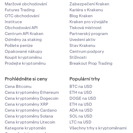
Maržové obchodování
Zabezpečení Kraken
Futures Trading
Kariéra v Krakenu
OTC obchodování
Blog Kraken
Instituce
Kraken pro vývojáře
Obchodování API
Tisková místnost
Centrum API Kraken
Partnerský program
Odměny za staking
Uvedení aktiv
Pošlete peníze
Stav Krakenu
Opakované nákupy
Centrum podpory
Koupit kryptoměnu
Stížnosti
Prodejte kryptoměnu
Breakout Prop Trading
Prohlédněte si ceny
Populární trhy
Cena Bitcoinu
BTC na USD
Cena kryptoměny Ethereum
ETH na USD
Cena kryptoměny Dogecoin
DOGE na USD
Cena kryptoměny XRP
ETH na USD
Cena kryptoměny Cardano
ADA na USD
Cena kryptoměny Solana
SOL na USD
Cena kryptoměny Litecoin
LTC na USD
Kategorie kryptoměn
Všechny trhy s kryptoměnami