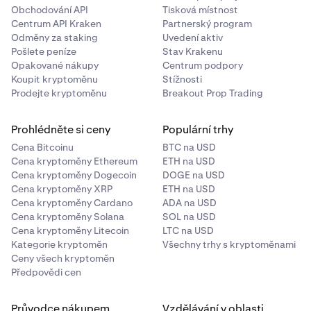
2
Obchodování API
Tisková místnost
Centrum API Kraken
Partnerský program
15 GLDx
Odměny za staking
Uvedení aktiv
Pošlete peníze
Stav Krakenu
Opakované nákupy
Centrum podpory
< 3
Koupit kryptoměnu
Stížnosti
Prodejte kryptoměnu
Breakout Prop Trading
10 GLDx
Prohlédněte si ceny
Populární trhy
4 až 5
Cena Bitcoinu
BTC na USD
Cena kryptoměny Ethereum
ETH na USD
5 GLDx (každý)
Cena kryptoměny Dogecoin
DOGE na USD
Cena kryptoměny XRP
ETH na USD
Cena kryptoměny Cardano
ADA na USD
6 až 10
Cena kryptoměny Solana
SOL na USD
Cena kryptoměny Litecoin
LTC na USD
3 GLDx (každý)
Kategorie kryptoměn
Všechny trhy s kryptoměnami
Ceny všech kryptoměn
Předpovědi cen
11 až 20
Průvodce nákupem
Vzdělávání v oblasti