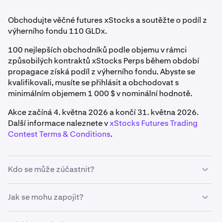
Obchodujte věčné futures xStocks a soutěžte o podíl z
výherního fondu 110 GLDx.
100 nejlepších obchodníků podle objemu v rámci
způsobilých kontraktů xStocks Perps během období
propagace získá podíl z výherního fondu. Abyste se
kvalifikovali, musíte se přihlásit a obchodovat s
minimálním objemem 1 000 $ v nominální hodnotě.
Akce začíná 4. května 2026 a končí 31. května 2026.
Další informace naleznete v
xStocks Futures Trading
Contest Terms & Conditions
.
Kdo se může zúčastnit?
Abyste se kvalifikovali, musíte:
Jak se mohu zapojit?
Žít v podporované oblasti (USA, Spojené království,
Přihlaste se do soutěže prostřednictvím aplikace nebo
Kanada, Austrálie a EU/EHP jsou vyloučeny)