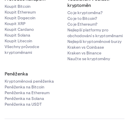
1 GLDx (každý)
kryptoměn
Koupit Bitcoin
Koupit Ethereum
Co je kryptoměna?
Koupit Dogecoin
Co je to Bitcoin?
21 +
Koupit XRP
Co je Ethereum?
30 GLDx sdílených (proměnná)
Koupit Cardano
Nejlepší platformy pro
Koupit Solana
obchodování s kryptoměnami
Koupit Litecoin
Nejlepší kryptoměnové burzy
Všechny průvodce
Kraken vs Coinbase
kryptoměnami
Kraken vs Binance
Naučte se kryptoměny
Peněženka
Kryptoměnová peněženka
Peněženka na Bitcoin
Peněženka na Ethereum
Peněženka na Solana
Peněženka na USDT