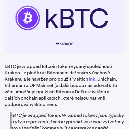
kBTC je wrapped Bitcoin token vydaný společností
Kraken. Je plně kryt Bitcoinem drženým v úschově
Krakenu a je navržen pro použití v sítích
Ink
, Unichain,
Ethereum a OP Mainnet (a další budou následovat). To
vám umožňuje používat Bitcoin v DeFi aktivitách a
dalších onchain aplikacích, které nejsou nativně
podporovány Bitcoinem.
kBTC je wrapped token. Wrapped tokeny jsou typicky
kryty a reprezentují jiná kryptoaktiva a jsou vytvořeny
pro usnadnění kompatibility a interakce napříč