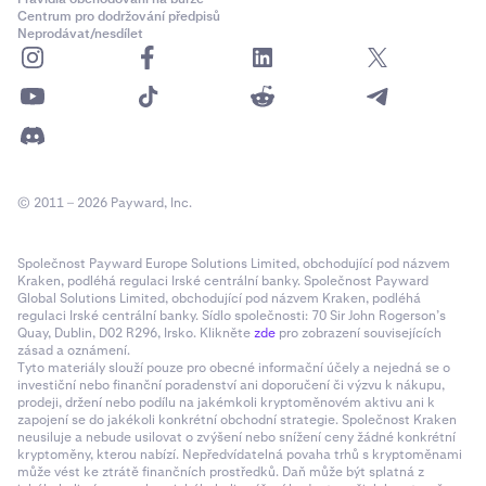
Centrum pro dodržování předpisů
Neprodávat/nesdílet
© 2011 – 2026 Payward, Inc.
Společnost Payward Europe Solutions Limited, obchodující pod názvem
Kraken, podléhá regulaci Irské centrální banky. Společnost Payward
Global Solutions Limited, obchodující pod názvem Kraken, podléhá
regulaci Irské centrální banky. Sídlo společnosti: 70 Sir John Rogerson’s
Quay, Dublin, D02 R296, Irsko. Klikněte
zde
pro zobrazení souvisejících
zásad a oznámení.
Tyto materiály slouží pouze pro obecné informační účely a nejedná se o
investiční nebo finanční poradenství ani doporučení či výzvu k nákupu,
prodeji, držení nebo podílu na jakémkoli kryptoměnovém aktivu ani k
zapojení se do jakékoli konkrétní obchodní strategie. Společnost Kraken
neusiluje a nebude usilovat o zvýšení nebo snížení ceny žádné konkrétní
kryptoměny, kterou nabízí. Nepředvídatelná povaha trhů s kryptoměnami
může vést ke ztrátě finančních prostředků. Daň může být splatná z