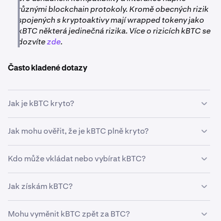
různými blockchain protokoly. Kromě obecných rizik
spojených s kryptoaktivy mají wrapped tokeny jako
kBTC některá jedinečná rizika. Více o rizicích kBTC se
dozvíte
zde
.
Často kladené dotazy
Jak je kBTC kryto?
Každý kBTC token je plně kryt ekvivalentním množstvím
Jak mohu ověřit, že je kBTC plně kryto?
Bitcoinu drženého společností Kraken. To zajišťuje, že
za každý kBTC v oběhu je stejné množství Bitcoinu
Kraken udržuje transparentnost tím, že umožňuje
Kdo může vkládat nebo vybírat kBTC?
bezpečně uloženo společností Kraken, což poskytuje
uživatelům ověřit krytí kBTC. Zůstatky krytí si můžete
transparentnost a bezpečnost.
zkontrolovat prostřednictvím odkazů poskytnutých
kBTC je k dispozici všem klientům, kteří se nenacházejí v
Jak získám kBTC?
společností Kraken.
Nevěřte, ověřte si:
omezených regionech; všechna geografická omezení
naleznete
zde
.
Pro výměnu BTC za kBTC klient Krakenu iniciuje externí
Mohu vyměnit kBTC zpět za BTC?
výběr BTC ze svého účtu Kraken a ekvivalentní množství
SPDI
BTC úschovní peněženka: