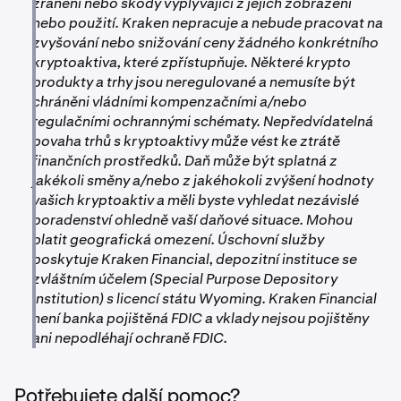
zranění nebo škody vyplývající z jejich zobrazení
•
nebo použití. Kraken nepracuje a nebude pracovat na
Ink: 180 L2 potvrzení
zvyšování nebo snižování ceny žádného konkrétního
•
Unichain: 180 L2 potvrzení
kryptoaktiva, které zpřístupňuje. Některé krypto
•
Ethereum: 70 potvrzení
produkty a trhy jsou neregulované a nemusíte být
chráněni vládními kompenzačními a/nebo
•
OP Mainnet: 40 potvrzení vrstvy 1
regulačními ochrannými schématy. Nepředvídatelná
povaha trhů s kryptoaktivy může vést ke ztrátě
finančních prostředků. Daň může být splatná z
jakékoli směny a/nebo z jakéhokoli zvýšení hodnoty
vašich kryptoaktiv a měli byste vyhledat nezávislé
poradenství ohledně vaší daňové situace. Mohou
platit geografická omezení. Úschovní služby
poskytuje Kraken Financial, depozitní instituce se
zvláštním účelem (Special Purpose Depository
Institution) s licencí státu Wyoming. Kraken Financial
není banka pojištěná FDIC a vklady nejsou pojištěny
ani nepodléhají ochraně FDIC.
Potřebujete další pomoc?