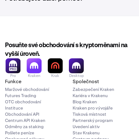
Posuňte své obchodování s kryptoměnami na
vyšší úroveň.
Pro
Kraken
Krak
Desktop
Funkce
Společnost
Maržové obchodování
Zabezpečení Kraken
Futures Trading
Kariéra v Krakenu
OTC obchodování
Blog Kraken
Instituce
Kraken pro vývojáře
Obchodování API
Tisková místnost
Centrum API Kraken
Partnerský program
Odměny za staking
Uvedení aktiv
Pošlete peníze
Stav Krakenu
Opakované nákupy
Centrum podpory