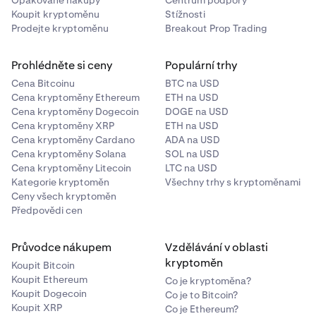
Koupit kryptoměnu
Stížnosti
Prodejte kryptoměnu
Breakout Prop Trading
Prohlédněte si ceny
Populární trhy
Cena Bitcoinu
BTC na USD
Cena kryptoměny Ethereum
ETH na USD
Cena kryptoměny Dogecoin
DOGE na USD
Cena kryptoměny XRP
ETH na USD
Cena kryptoměny Cardano
ADA na USD
Cena kryptoměny Solana
SOL na USD
Cena kryptoměny Litecoin
LTC na USD
Kategorie kryptoměn
Všechny trhy s kryptoměnami
Ceny všech kryptoměn
Předpovědi cen
Průvodce nákupem
Vzdělávání v oblasti
kryptoměn
Koupit Bitcoin
Koupit Ethereum
Co je kryptoměna?
Koupit Dogecoin
Co je to Bitcoin?
Koupit XRP
Co je Ethereum?