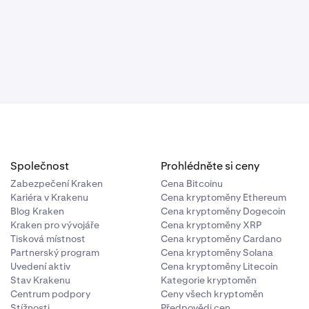
stavuje stejná
ího 2FA. To
í,
m, dokud
 je to
Společnost
Prohlédněte si ceny
Zabezpečení Kraken
Cena Bitcoinu
Kariéra v Krakenu
Cena kryptoměny Ethereum
Blog Kraken
Cena kryptoměny Dogecoin
Kraken pro vývojáře
Cena kryptoměny XRP
Tisková místnost
Cena kryptoměny Cardano
Partnerský program
Cena kryptoměny Solana
Uvedení aktiv
Cena kryptoměny Litecoin
Stav Krakenu
Kategorie kryptoměn
Centrum podpory
Ceny všech kryptoměn
Stížnosti
Předpovědi cen