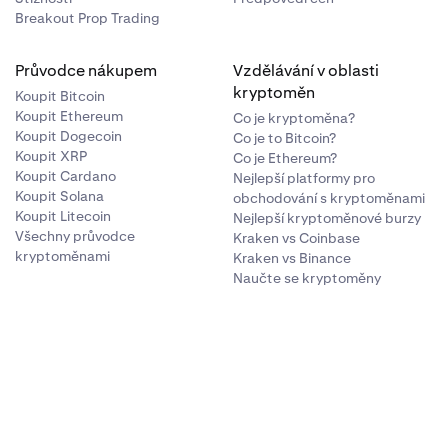
Breakout Prop Trading
Průvodce nákupem
Vzdělávání v oblasti
kryptoměn
Koupit Bitcoin
Koupit Ethereum
Co je kryptoměna?
Koupit Dogecoin
Co je to Bitcoin?
Koupit XRP
Co je Ethereum?
Koupit Cardano
Nejlepší platformy pro
Koupit Solana
obchodování s kryptoměnami
Koupit Litecoin
Nejlepší kryptoměnové burzy
Všechny průvodce
Kraken vs Coinbase
kryptoměnami
Kraken vs Binance
Naučte se kryptoměny