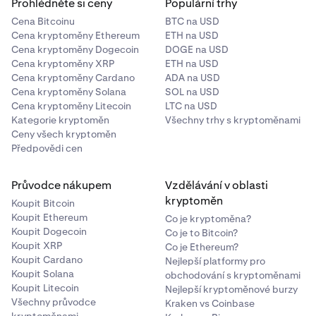
Prohlédněte si ceny
Populární trhy
✅
Cena Bitcoinu
BTC na USD
✅
Cena kryptoměny Ethereum
ETH na USD
Cena kryptoměny Dogecoin
DOGE na USD
Cena kryptoměny XRP
ETH na USD
Linea
Cena kryptoměny Cardano
ADA na USD
Cena kryptoměny Solana
SOL na USD
✅
Cena kryptoměny Litecoin
LTC na USD
Kategorie kryptoměn
Všechny trhy s kryptoměnami
✅
Ceny všech kryptoměn
Předpovědi cen
Solana
Průvodce nákupem
Vzdělávání v oblasti
❌
kryptoměn
Koupit Bitcoin
Koupit Ethereum
Co je kryptoměna?
❌
Koupit Dogecoin
Co je to Bitcoin?
Koupit XRP
Co je Ethereum?
Koupit Cardano
Nejlepší platformy pro
Bitcoin
Koupit Solana
obchodování s kryptoměnami
Koupit Litecoin
Nejlepší kryptoměnové burzy
❌
Všechny průvodce
Kraken vs Coinbase