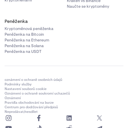
kryptoměnami
Kraken vs Binance
❌
Naučte se kryptoměny
Avalanche
Peněženka
Kryptoměnová peněženka
❌
Peněženka na Bitcoin
❌
Peněženka na Ethereum
Peněženka na Solana
Peněženka na USDT
oznámení o ochraně osobních údajů
Podmínky služby
Nastavení souborů cookie
Oznámení o ochraně soukromí uchazečů
Oznámení
Pravidla obchodování na burze
Centrum pro dodržování předpisů
Neprodávat/nesdílet