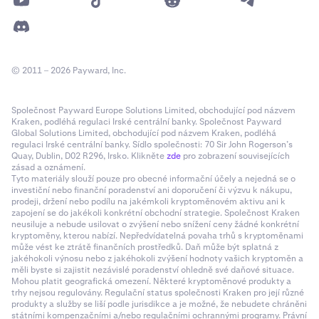
© 2011 – 2026 Payward, Inc.
Společnost Payward Europe Solutions Limited, obchodující pod názvem
Kraken, podléhá regulaci Irské centrální banky. Společnost Payward
Global Solutions Limited, obchodující pod názvem Kraken, podléhá
regulaci Irské centrální banky. Sídlo společnosti: 70 Sir John Rogerson’s
Quay, Dublin, D02 R296, Irsko. Klikněte
zde
pro zobrazení souvisejících
zásad a oznámení.
Tyto materiály slouží pouze pro obecné informační účely a nejedná se o
investiční nebo finanční poradenství ani doporučení či výzvu k nákupu,
prodeji, držení nebo podílu na jakémkoli kryptoměnovém aktivu ani k
zapojení se do jakékoli konkrétní obchodní strategie. Společnost Kraken
neusiluje a nebude usilovat o zvýšení nebo snížení ceny žádné konkrétní
kryptoměny, kterou nabízí. Nepředvídatelná povaha trhů s kryptoměnami
může vést ke ztrátě finančních prostředků. Daň může být splatná z
jakéhokoli výnosu nebo z jakéhokoli zvýšení hodnoty vašich kryptoměn a
měli byste si zajistit nezávislé poradenství ohledně své daňové situace.
Mohou platit geografická omezení. Některé kryptoměnové produkty a
trhy nejsou regulovány. Regulační status společnosti Kraken pro její různé
produkty a služby se liší podle jurisdikce a je možné, že nebudete chráněni
státními kompenzačními a/nebo regulačními ochrannými programy. Právní