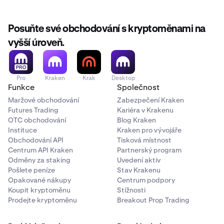
Arbitrum
✅
Posuňte své obchodování s kryptoměnami na
✅
vyšší úroveň.
Base
Pro
Kraken
Krak
Desktop
Funkce
Společnost
✅
Maržové obchodování
Zabezpečení Kraken
✅
Futures Trading
Kariéra v Krakenu
OTC obchodování
Blog Kraken
Instituce
Kraken pro vývojáře
Polygon
Obchodování API
Tisková místnost
Centrum API Kraken
Partnerský program
✅
Odměny za staking
Uvedení aktiv
Pošlete peníze
Stav Krakenu
✅
Opakované nákupy
Centrum podpory
Koupit kryptoměnu
Stížnosti
Prodejte kryptoměnu
Breakout Prop Trading
Blast