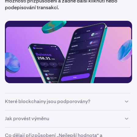
možnosti přizpůsobení a žádné další kliknutí nebo
podepisování transakcí.
Které blockchainy jsou podporovány?
Swaps jsou v současné době dostupné pouze na
Jak provést výměnu
vybraných blockchainech a mezi nimi. Nové chainy
budou přidávány pravidelně.
Co dělají přizpůsobení „Nejlepší hodnota“ a