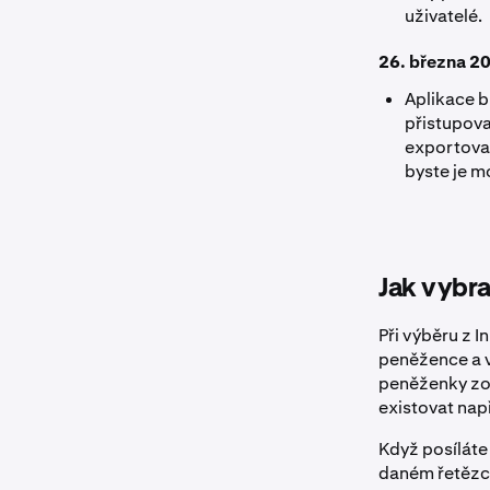
uživatelé.
26. března 2
Aplikace b
přistupov
exportovat
byste je mo
Jak vybra
Při výběru z I
peněžence a v
peněženky zob
existovat nap
Když posíláte
daném řetězci