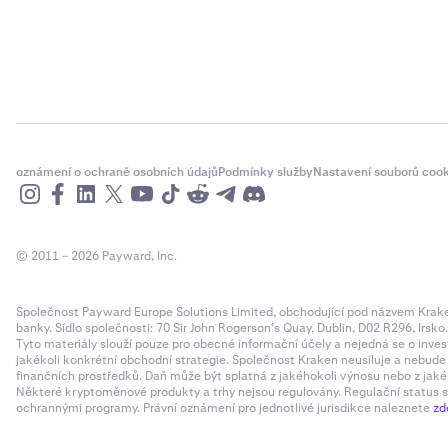
oznámení o ochraně osobních údajů
Podmínky služby
Nastavení souborů cook
© 2011 – 2026 Payward, Inc.
Společnost Payward Europe Solutions Limited, obchodující pod názvem Kraken,
banky. Sídlo společnosti: 70 Sir John Rogerson’s Quay, Dublin, D02 R296, Irsko
Tyto materiály slouží pouze pro obecné informační účely a nejedná se o inves
jakékoli konkrétní obchodní strategie. Společnost Kraken neusiluje a nebud
Zkopírujte
3
finančních prostředků. Daň může být splatná z jakéhokoli výnosu nebo z jaké
Některé kryptoměnové produkty a trhy nejsou regulovány. Regulační status sp
dolů a vy
ochrannými programy. Právní oznámení pro jednotlivé jurisdikce naleznete
zd