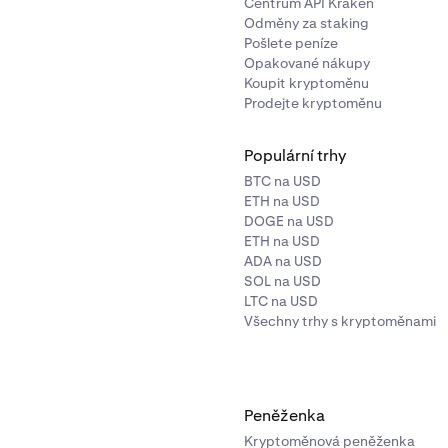
Centrum API Kraken
Odměny za staking
Pošlete peníze
Opakované nákupy
Koupit kryptoměnu
Prodejte kryptoměnu
Populární trhy
BTC na USD
ETH na USD
DOGE na USD
ETH na USD
ADA na USD
který klíč chcete exportovat – budete mít možnost exportovat
SOL na USD
líč, nebo svůj Solana klíč.
Udržujte tento klíč v soukromí a ni
LTC na USD
Všechny trhy s kryptoměnami
dílejte, protože poskytuje plný přístup k vašim prostředkům
Peněženka
Kryptoměnová peněženka