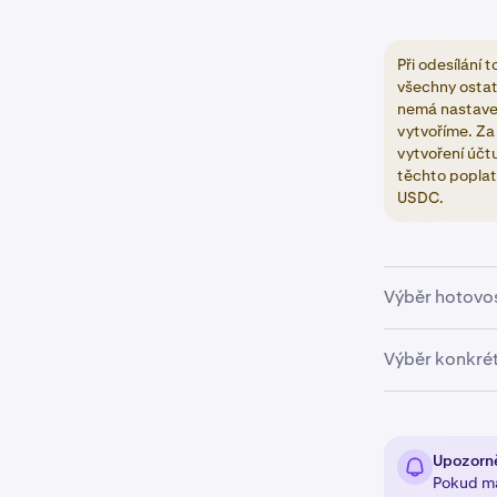
Při odesílání
všechny ostat
nemá nastaven
vytvoříme. Za
vytvoření účt
těchto poplat
USDC.
Výběr hotovos
Přejděte 
Výběr konkré
Klepněte 
Přejděte 
Vyberte ř
kterých d
Klepněte n
Upozorn
polem Čás
Pokud má
Klepněte 