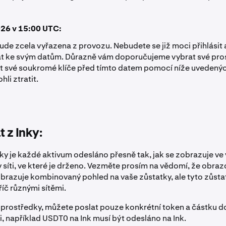
026 v 15:00 UTC:
ude zcela vyřazena z provozu. Nebudete se již moci přihlásit 
at ke svým datům. Důrazně vám doporučujeme vybrat své pro
 své soukromé klíče před tímto datem pomocí níže uvedených
hli ztratit.
t z Inky:
nky je každé aktivum odesláno přesně tak, jak se zobrazuje ve 
 síti, ve které je drženo. Vezměte prosím na vědomí, že obraz
razuje kombinovaný pohled na vaše zůstatky, ale tyto zůst
říč různými sítěmi.
 prostředky, můžete poslat pouze konkrétní token a částku 
, například USDT0 na Ink musí být odesláno na Ink.