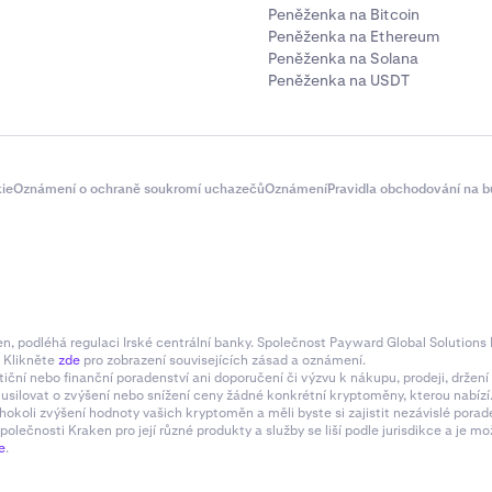
Peněženka na Bitcoin
Peněženka na Ethereum
Peněženka na Solana
Peněženka na USDT
ie
Oznámení o ochraně soukromí uchazečů
Oznámení
Pravidla obchodování na b
 podléhá regulaci Irské centrální banky. Společnost Payward Global Solutions L
. Klikněte
zde
pro zobrazení souvisejících zásad a oznámení.
tiční nebo finanční poradenství ani doporučení či výzvu k nákupu, prodeji, drže
e usilovat o zvýšení nebo snížení ceny žádné konkrétní kryptoměny, kterou nabí
 svůj soukromý klíč, poté přejděte na stránku nastavení Behol
hokoli zvýšení hodnoty vašich kryptoměn a měli byste si zajistit nezávislé pora
olečnosti Kraken pro její různé produkty a služby se liší podle jurisdikce a je
berte
Importovat klíč
.
e
.