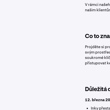
V rámci našeho
našim klientů
Co to zn
Projděte si pr
svým prostřed
soukromé klíč
přistupovat 
Důležitá 
12. března 2
Inky přest