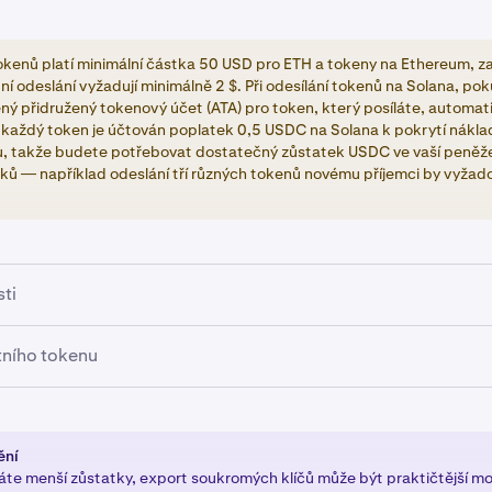
 tokenů platí minimální částka 50 USD pro ETH a tokeny na Ethereum, z
ní odeslání vyžadují minimálně 2 $. Při odesílání tokenů na Solana, po
ý přidružený tokenový účet (ATA) pro token, který posíláte, automati
 každý token je účtován poplatek 0,5 USDC na Solana k pokrytí nákla
u, takže budete potřebovat dostatečný zůstatek USDC ve vaší peněž
ků — například odeslání tří různých tokenů novému příjemci by vyžad
ti
na záložku peněženky.
tního tokenu
na Odeslat hotovost.
na záložku peněženky.
etězec, ze kterého chcete vybrat. V seznamu uvidíte pouze ře
ržíte hotovost. Po výběru uvidíte svůj dostupný zůstatek pod
a token ve vašich držbách, který chcete vybrat.
ění
tka.
te menší zůstatky, export soukromých klíčů může být praktičtější mo
na Odeslat.