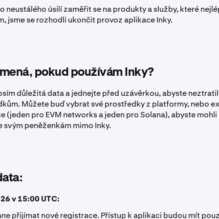
 neustálého úsilí zaměřit se na produkty a služby, které nejlé
m, jsme se rozhodli ukončit provoz aplikace Inky.
amená, pokud používám Inky?
osím důležitá data a jednejte před uzávěrkou, abyste neztratil
kům. Můžete buď vybrat své prostředky z platformy, nebo e
e (jeden pro EVM networks a jeden pro Solana), abyste mohli
ke svým peněženkám mimo Inky.
data:
026 v 15:00 UTC:
ane přijímat nové registrace. Přístup k aplikaci budou mít pouz