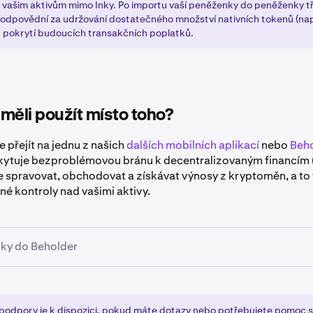
k vašim aktivům mimo Inky. Po importu vaší peněženky do peněženky tř
íťovou adresu, na kterou chcete vybrat, nebo naskenujte QR k
etězec, ze kterého chcete vybrat. V seznamu uvidíte pouze ře
odpovědní za udržování dostatečného množství nativních tokenů (na
jte podrobnosti a klepněte na Odeslat.
žíte tento token. Po výběru uvidíte svůj dostupný zůstatek p
k pokrytí budoucích transakčních poplatků.
tka.
bude zpracován a objeví se v cíli, jakmile jej síť potvrdí.
resu, na kterou chcete odeslat, nebo naskenujte její QR kód.
te podrobnosti a klepněte na Potvrdit.
měli použít místo toho?
bude zpracován a objeví se v cíli, jakmile jej síť potvrdí.
přejít na jednu z našich
dalších mobilních aplikací
nebo
Beho
ytuje bezproblémovou bránu k decentralizovaným financím (
spravovat, obchodovat a získávat výnosy z kryptoměn, a to 
né kontroly nad vašimi aktivy.
Inky do Beholder
způsob, jak vybrat z Inky, je exportovat váš soukromý klíč do
oporučujeme Beholder – novou bezplynovou, víceřetězcovou
ou od Krakenu, dostupnou na
Beholder.kraken.com
.
 podpory
je k dispozici, pokud máte dotazy nebo potřebujete pomoc 