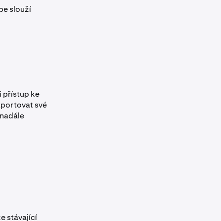
pe slouží
i přístup ke
xportovat své
 nadále
e stávající