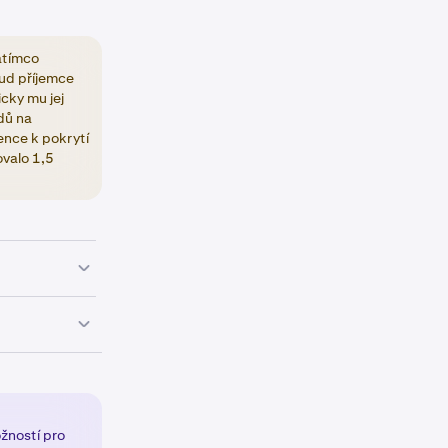
atímco
kud příjemce
cky mu jej
dů na
ence k pokrytí
ovalo 1,5
tězce, ve
 vstupním
žností pro