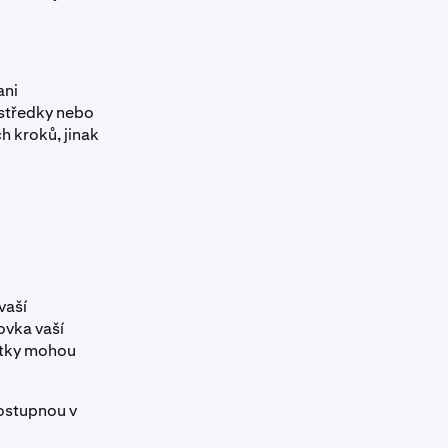
ani
středky nebo
 kroků, jinak
vaší
ovka vaší
atky mohou
dostupnou v