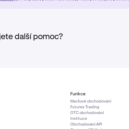
 exportovat své soukromé klíče z Inky, přejděte do
Nastavení
hu vyberte
Exportovat klíče
.
jete další pomoc?
Funkce
Maržové obchodování
Futures Trading
OTC obchodování
Instituce
Obchodování API