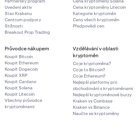
Partnerský program
Cena kryptoměny Solana
Uvedení aktiv
Cena kryptoměny Litecoin
Stav Krakenu
Kategorie kryptoměn
Centrum podpory
Ceny všech kryptoměn
Stížnosti
Předpovědi cen
Breakout Prop Trading
Průvodce nákupem
Vzdělávání v oblasti
kryptoměn
Koupit Bitcoin
Koupit Ethereum
Co je kryptoměna?
Koupit Dogecoin
Co je to Bitcoin?
Koupit XRP
Co je Ethereum?
Koupit Cardano
Nejlepší platformy pro
 buď svůj
Koupit Solana
obchodování s kryptoměnami
kdy jej s
Koupit Litecoin
Nejlepší kryptoměnové burzy
Všechny průvodce
 v Inky.
Kraken vs Coinbase
kryptoměnami
Kraken vs Binance
Naučte se kryptoměny