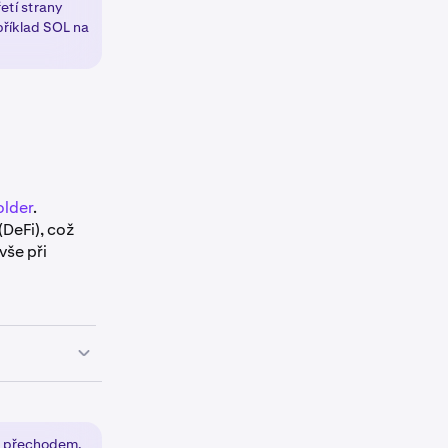
etí strany
ód.
tězce, ve
příklad SOL na
od vstupním
lder
.
DeFi), což
vše při
 jiné
 peněženku s
s přechodem.