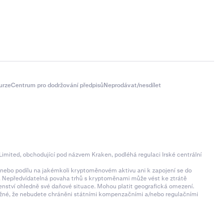
urze
Centrum pro dodržování předpisů
Neprodávat/nesdílet
imited, obchodující pod názvem Kraken, podléhá regulaci Irské centrální
ní nebo podílu na jakémkoli kryptoměnovém aktivu ani k zapojení se do
zí. Nepředvídatelná povaha trhů s kryptoměnami může vést ke ztrátě
der. Přejděte
denství ohledně své daňové situace. Mohou platit geografická omezení.
 možné, že nebudete chráněni státními kompenzačními a/nebo regulačními