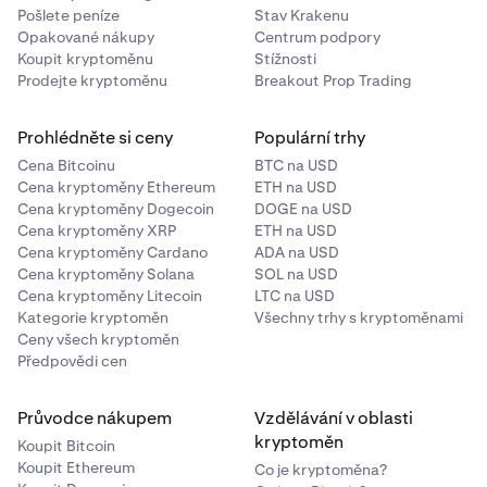
Pošlete peníze
Stav Krakenu
Opakované nákupy
Centrum podpory
Koupit kryptoměnu
Stížnosti
Prodejte kryptoměnu
Breakout Prop Trading
Na další obrazovce si přečtěte důležité informace
3
a podmínky.
Prohlédněte si ceny
Populární trhy
Pokud souhlasíte, klepněte na možnost
Chci se
Cena Bitcoinu
BTC na USD
přihlásit.
Cena kryptoměny Ethereum
ETH na USD
Cena kryptoměny Dogecoin
DOGE na USD
Cena kryptoměny XRP
ETH na USD
Cena kryptoměny Cardano
ADA na USD
Cena kryptoměny Solana
SOL na USD
Cena kryptoměny Litecoin
LTC na USD
Pečlivě si přečtěte důležité informace. Potvrďte
4
Kategorie kryptoměn
Všechny trhy s kryptoměnami
rozhodnutí klepnutím na tlačítko
Přihlásit se
.
Ceny všech kryptoměn
Předpovědi cen
Pokud se chcete odhlásit, stačí se jen vrátit k tomu
samému přepínači a vypnout ho.
Průvodce nákupem
Vzdělávání v oblasti
kryptoměn
Koupit Bitcoin
Koupit Ethereum
Co je kryptoměna?