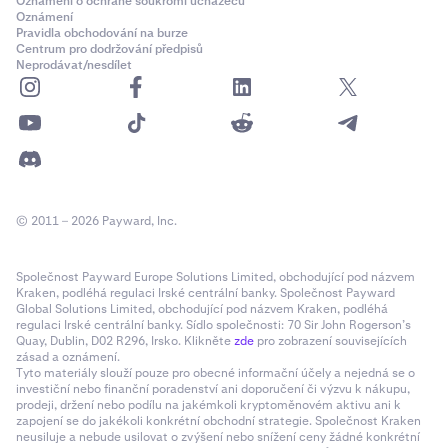
Oznámení o ochraně soukromí uchazečů
Oznámení
Pravidla obchodování na burze
Centrum pro dodržování předpisů
Neprodávat/nesdílet
© 2011 – 2026 Payward, Inc.
Společnost Payward Europe Solutions Limited, obchodující pod názvem
Kraken, podléhá regulaci Irské centrální banky. Společnost Payward
Global Solutions Limited, obchodující pod názvem Kraken, podléhá
regulaci Irské centrální banky. Sídlo společnosti: 70 Sir John Rogerson’s
Quay, Dublin, D02 R296, Irsko. Klikněte
zde
pro zobrazení souvisejících
zásad a oznámení.
Tyto materiály slouží pouze pro obecné informační účely a nejedná se o
investiční nebo finanční poradenství ani doporučení či výzvu k nákupu,
prodeji, držení nebo podílu na jakémkoli kryptoměnovém aktivu ani k
zapojení se do jakékoli konkrétní obchodní strategie. Společnost Kraken
neusiluje a nebude usilovat o zvýšení nebo snížení ceny žádné konkrétní