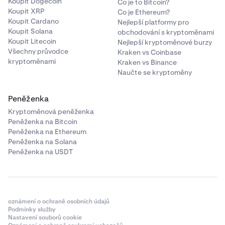
Koupit Dogecoin
Co je to Bitcoin?
To je vše! Nyní jste zaregistrováni.
Koupit XRP
Co je Ethereum?
Koupit Cardano
Nejlepší platformy pro
Pokud se chcete odhlásit, stačí se jen vrátit k tomu
Koupit Solana
obchodování s kryptoměnami
samému přepínači a vypnout ho.
Koupit Litecoin
Nejlepší kryptoměnové burzy
Všechny průvodce
Kraken vs Coinbase
kryptoměnami
Kraken vs Binance
Naučte se kryptoměny
Potom uvidíte svoje zůstatky na půjčkách (pokud
4
nějaké máte).
Peněženka
Kryptoměnová peněženka
Peněženka na Bitcoin
Peněženka na Ethereum
Peněženka na Solana
Peněženka na USDT
oznámení o ochraně osobních údajů
Podmínky služby
Nastavení souborů cookie