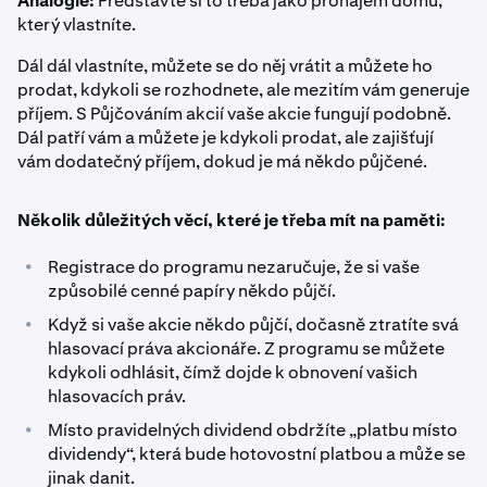
Analogie:
Představte si to třeba jako pronájem domu,
který vlastníte.
Dál dál vlastníte, můžete se do něj vrátit a můžete ho
prodat, kdykoli se rozhodnete, ale mezitím vám generuje
příjem. S Půjčováním akcií vaše akcie fungují podobně.
Dál patří vám a můžete je kdykoli prodat, ale zajišťují
vám dodatečný příjem, dokud je má někdo půjčené.
Několik důležitých věcí, které je třeba mít na paměti:
•
Registrace do programu nezaručuje, že si vaše
způsobilé cenné papíry někdo půjčí.
•
Když si vaše akcie někdo půjčí, dočasně ztratíte svá
hlasovací práva akcionáře. Z programu se můžete
kdykoli odhlásit, čímž dojde k obnovení vašich
hlasovacích práv.
•
Místo pravidelných dividend obdržíte „platbu místo
dividendy“, která bude hotovostní platbou a může se
jinak danit.