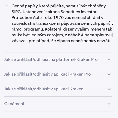
•
Cenné papíry, které půjčíte, nemusí být chráněny
SIPC. Ustanovení zákona Securities Investor
Protection Act z roku 1970 vás nemusí chránit v
souvislosti s transakcemi půjčování cenných papírů v
rámci programu. Kolaterál držený vaším jménem tak
může být jediným zdrojem, z něhož Alpaca splní svůj
závazek pro případ, že Alpaca cenné papíry nevrátí.
Jak se přihlásit/odhlásit na platformě Kraken Pro
Jak se přihlásit/odhlásit v aplikaci Kraken Pro
Otevřete platformu Kraken Pro a přejděte na záložku
1
Účet
v nabídce
Nastavení
.
Jak se přihlásit/odhlásit v aplikaci Kraken
Pokud jste způsobilí, uvidíte přepínač
Půjčování
Otevřete aplikaci Kraken Pro a přejděte do části
2
1
akcií.
Nastavení účtu.
Oznámení
Klepněte na možnost
Odměny Kraken.
Otevřete aplikaci Kraken a přejděte do části
2
1
Nastavení účtu.
U položky Půjčování akcií přepněte přepínač do
3
Tyto materiály jsou určeny pouze pro informační účely