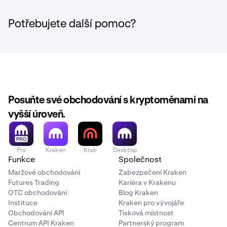
protokolem pro spolehlivou, bezoprávněnou
•
Oficiální webové stránky Spacecoin
infrastrukturu připojení. Token SPACE pohání tuto
Potřebujete další pomoc?
•
Obchodujte SPACE na Krakenu
satelitní síť DePIN. Zjistěte více na
spacecoin.org
.
Posuňte své obchodování s kryptoměnami na
vyšší úroveň.
Pro
Kraken
Krak
Desktop
Funkce
Společnost
Maržové obchodování
Zabezpečení Kraken
Futures Trading
Kariéra v Krakenu
OTC obchodování
Blog Kraken
Instituce
Kraken pro vývojáře
Obchodování API
Tisková místnost
Centrum API Kraken
Partnerský program