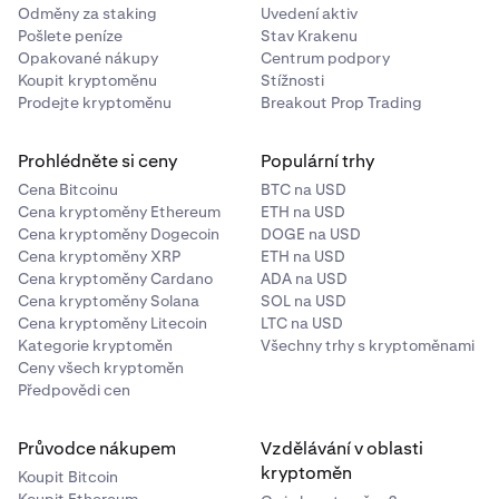
Odměny za staking
Uvedení aktiv
Pošlete peníze
Stav Krakenu
Opakované nákupy
Centrum podpory
Koupit kryptoměnu
Stížnosti
Prodejte kryptoměnu
Breakout Prop Trading
Prohlédněte si ceny
Populární trhy
Cena Bitcoinu
BTC na USD
Cena kryptoměny Ethereum
ETH na USD
Cena kryptoměny Dogecoin
DOGE na USD
Cena kryptoměny XRP
ETH na USD
Cena kryptoměny Cardano
ADA na USD
Cena kryptoměny Solana
SOL na USD
Cena kryptoměny Litecoin
LTC na USD
Kategorie kryptoměn
Všechny trhy s kryptoměnami
Ceny všech kryptoměn
Předpovědi cen
Průvodce nákupem
Vzdělávání v oblasti
kryptoměn
Koupit Bitcoin