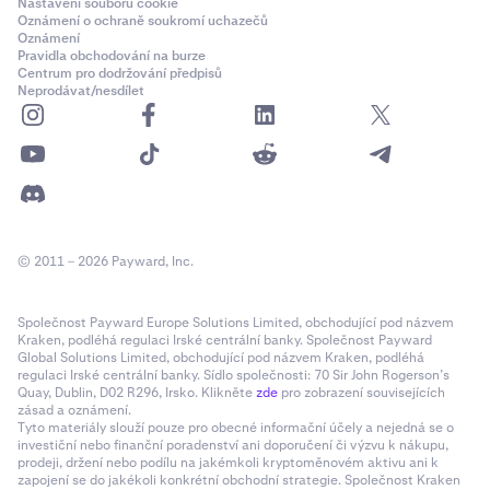
Nastavení souborů cookie
Oznámení o ochraně soukromí uchazečů
Oznámení
Pravidla obchodování na burze
Centrum pro dodržování předpisů
Neprodávat/nesdílet
© 2011 – 2026 Payward, Inc.
Společnost Payward Europe Solutions Limited, obchodující pod názvem
Kraken, podléhá regulaci Irské centrální banky. Společnost Payward
Global Solutions Limited, obchodující pod názvem Kraken, podléhá
regulaci Irské centrální banky. Sídlo společnosti: 70 Sir John Rogerson’s
Quay, Dublin, D02 R296, Irsko. Klikněte
zde
pro zobrazení souvisejících
zásad a oznámení.
Tyto materiály slouží pouze pro obecné informační účely a nejedná se o
investiční nebo finanční poradenství ani doporučení či výzvu k nákupu,
prodeji, držení nebo podílu na jakémkoli kryptoměnovém aktivu ani k
zapojení se do jakékoli konkrétní obchodní strategie. Společnost Kraken