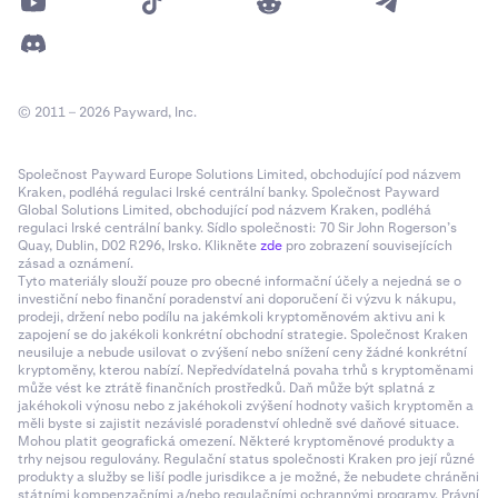
© 2011 – 2026 Payward, Inc.
Společnost Payward Europe Solutions Limited, obchodující pod názvem
Kraken, podléhá regulaci Irské centrální banky. Společnost Payward
Global Solutions Limited, obchodující pod názvem Kraken, podléhá
regulaci Irské centrální banky. Sídlo společnosti: 70 Sir John Rogerson’s
Quay, Dublin, D02 R296, Irsko. Klikněte
zde
pro zobrazení souvisejících
zásad a oznámení.
Tyto materiály slouží pouze pro obecné informační účely a nejedná se o
investiční nebo finanční poradenství ani doporučení či výzvu k nákupu,
prodeji, držení nebo podílu na jakémkoli kryptoměnovém aktivu ani k
zapojení se do jakékoli konkrétní obchodní strategie. Společnost Kraken
neusiluje a nebude usilovat o zvýšení nebo snížení ceny žádné konkrétní
kryptoměny, kterou nabízí. Nepředvídatelná povaha trhů s kryptoměnami
může vést ke ztrátě finančních prostředků. Daň může být splatná z
jakéhokoli výnosu nebo z jakéhokoli zvýšení hodnoty vašich kryptoměn a
měli byste si zajistit nezávislé poradenství ohledně své daňové situace.
Mohou platit geografická omezení. Některé kryptoměnové produkty a
trhy nejsou regulovány. Regulační status společnosti Kraken pro její různé
produkty a služby se liší podle jurisdikce a je možné, že nebudete chráněni
státními kompenzačními a/nebo regulačními ochrannými programy. Právní