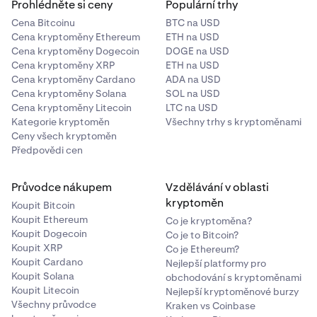
Prohlédněte si ceny
Populární trhy
Cena Bitcoinu
BTC na USD
Cena kryptoměny Ethereum
ETH na USD
Cena kryptoměny Dogecoin
DOGE na USD
Cena kryptoměny XRP
ETH na USD
Cena kryptoměny Cardano
ADA na USD
Cena kryptoměny Solana
SOL na USD
Cena kryptoměny Litecoin
LTC na USD
Kategorie kryptoměn
Všechny trhy s kryptoměnami
Ceny všech kryptoměn
Předpovědi cen
Průvodce nákupem
Vzdělávání v oblasti
kryptoměn
Koupit Bitcoin
Koupit Ethereum
Co je kryptoměna?
Koupit Dogecoin
Co je to Bitcoin?
Koupit XRP
Co je Ethereum?
Koupit Cardano
Nejlepší platformy pro
Koupit Solana
obchodování s kryptoměnami
Koupit Litecoin
Nejlepší kryptoměnové burzy
Všechny průvodce
Kraken vs Coinbase