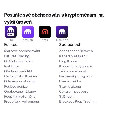
Posuňte své obchodování s kryptoměnami na
vyšší úroveň.
Pro
Kraken
Krak
Desktop
Funkce
Společnost
Maržové obchodování
Zabezpečení Kraken
Futures Trading
Kariéra v Krakenu
OTC obchodování
Blog Kraken
Instituce
Kraken pro vývojáře
Obchodování API
Tisková místnost
Centrum API Kraken
Partnerský program
Odměny za staking
Uvedení aktiv
Pošlete peníze
Stav Krakenu
Opakované nákupy
Centrum podpory
Koupit kryptoměnu
Stížnosti
Prodejte kryptoměnu
Breakout Prop Trading