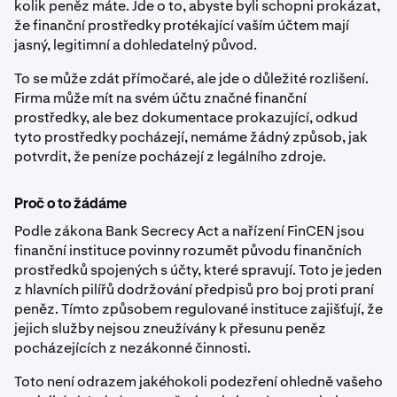
kolik peněz máte. Jde o to, abyste byli schopni prokázat,
že finanční prostředky protékající vaším účtem mají
jasný, legitimní a dohledatelný původ.
To se může zdát přímočaré, ale jde o důležité rozlišení.
Firma může mít na svém účtu značné finanční
prostředky, ale bez dokumentace prokazující, odkud
tyto prostředky pocházejí, nemáme žádný způsob, jak
potvrdit, že peníze pocházejí z legálního zdroje.
Proč o to žádáme
Podle zákona Bank Secrecy Act a nařízení FinCEN jsou
finanční instituce povinny rozumět původu finančních
prostředků spojených s účty, které spravují. Toto je jeden
z hlavních pilířů dodržování předpisů pro boj proti praní
peněz. Tímto způsobem regulované instituce zajišťují, že
jejich služby nejsou zneužívány k přesunu peněz
pocházejících z nezákonné činnosti.
Toto není odrazem jakéhokoli podezření ohledně vašeho