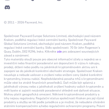
© 2011 – 2026 Payward, Inc.
Společnost Payward Europe Solutions Limited, obchodující pod názvem
Kraken, podléhá regulaci Irské centrální banky. Společnost Payward
Global Solutions Limited, obchodující pod názvem Kraken, podléhá
regulaci Irské centrální banky. Sídlo společnosti: 70 Sir John Rogerson’s
Quay, Dublin, D02 R296, Irsko. Klikněte
zde
pro zobrazení souvisejících
zásad a oznámení.
Tyto materiály slouží pouze pro obecné informační účely a nejedná se o
investiční nebo finanční poradenství ani doporučení či výzvu k nákupu,
prodeji, držení nebo podílu na jakémkoli kryptoměnovém aktivu ani k
zapojení se do jakékoli konkrétní obchodní strategie. Společnost Kraken
neusiluje a nebude usilovat o zvýšení nebo snížení ceny žádné konkrétní
kryptoměny, kterou nabízí. Nepředvídatelná povaha trhů s kryptoměnami
může vést ke ztrátě finančních prostředků. Daň může být splatná z
jakéhokoli výnosu nebo z jakéhokoli zvýšení hodnoty vašich kryptoměn a
měli byste si zajistit nezávislé poradenství ohledně své daňové situace.
Mohou platit geografická omezení. Některé kryptoměnové produkty a
trhy nejsou regulovány. Regulační status společnosti Kraken pro její různé
produkty a služby se liší podle jurisdikce a je možné, že nebudete chráněni
státními kompenzačními a/nebo regulačními ochrannými programy. Právní