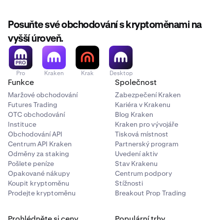
(1 100 $ - 1 000 $)/1 000 $ =
+10% změna ceny
Posuňte své obchodování s kryptoměnami na
1 000 $ * 10% =
100 $ zisk
vyšší úroveň.
Pro
Kraken
Krak
Desktop
Funkce
Společnost
Maržové obchodování
Zabezpečení Kraken
Futures Trading
Kariéra v Krakenu
OTC obchodování
Blog Kraken
Instituce
Kraken pro vývojáře
Obchodování API
Tisková místnost
Centrum API Kraken
Partnerský program
Odměny za staking
Uvedení aktiv
Pošlete peníze
Stav Krakenu
Opakované nákupy
Centrum podpory
Koupit kryptoměnu
Stížnosti
Prodejte kryptoměnu
Breakout Prop Trading
Prohlédněte si ceny
Populární trhy