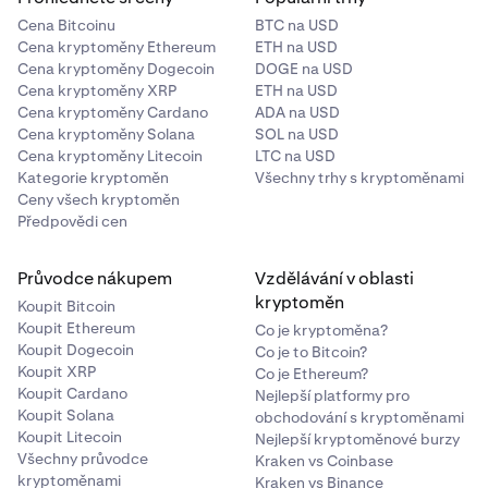
Cena Bitcoinu
BTC na USD
Cena kryptoměny Ethereum
ETH na USD
Cena kryptoměny Dogecoin
DOGE na USD
Cena kryptoměny XRP
ETH na USD
Cena kryptoměny Cardano
ADA na USD
Cena kryptoměny Solana
SOL na USD
Cena kryptoměny Litecoin
LTC na USD
Kategorie kryptoměn
Všechny trhy s kryptoměnami
Ceny všech kryptoměn
Předpovědi cen
Průvodce nákupem
Vzdělávání v oblasti
kryptoměn
Koupit Bitcoin
Koupit Ethereum
Co je kryptoměna?
Koupit Dogecoin
Co je to Bitcoin?
Koupit XRP
Co je Ethereum?
Koupit Cardano
Nejlepší platformy pro
Koupit Solana
obchodování s kryptoměnami
Koupit Litecoin
Nejlepší kryptoměnové burzy
Všechny průvodce
Kraken vs Coinbase
kryptoměnami
Kraken vs Binance