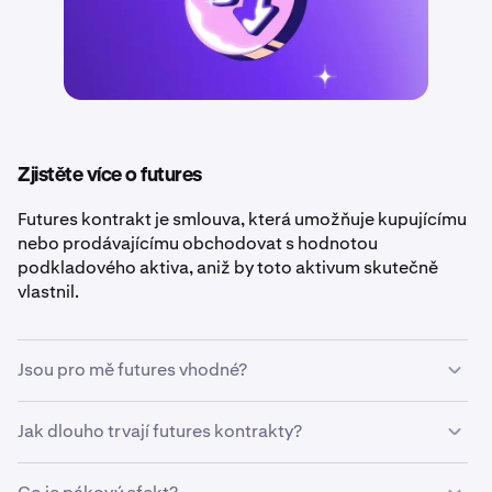
Zjistěte více o futures
Futures kontrakt je smlouva, která umožňuje kupujícímu
nebo prodávajícímu obchodovat s hodnotou
podkladového aktiva, aniž by toto aktivum skutečně
vlastnil.
Jsou pro mě futures vhodné?
Futures jsou dobrou volbou pro obchodníky, kteří chtějí
Jak dlouho trvají futures kontrakty?
profitovat z
krátkodobých
změn cen nebo se
chránit
před negativními cenovými pohyby u svých jiných
Futures kontrakt může mít
pevnou splatnost
, což