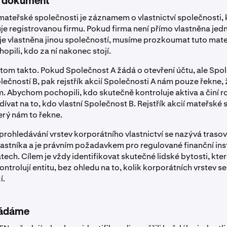
o dokument
 mateřské společnosti je záznamem o vlastnictví společnosti, k
e registrovanou firmu. Pokud firma není přímo vlastněna jedno
je vlastněna jinou společností, musíme prozkoumat tuto mate
pili, kdo za ní nakonec stojí.
 tom takto. Pokud Společnost A žádá o otevření účtu, ale Spol
lečností B, pak rejstřík akcií Společnosti A nám pouze řekne,
em. Abychom pochopili, kdo skutečně kontroluje aktiva a činí r
vat na to, kdo vlastní Společnost B. Rejstřík akcií mateřské 
rý nám to řekne.
prohledávání vrstev korporátního vlastnictví se nazývá trasov
astníka a je právním požadavkem pro regulované finanční ins
tech. Cílem je vždy identifikovat skutečné lidské bytosti, kt
ontrolují entitu, bez ohledu na to, kolik korporátních vrstev se
í.
žádáme