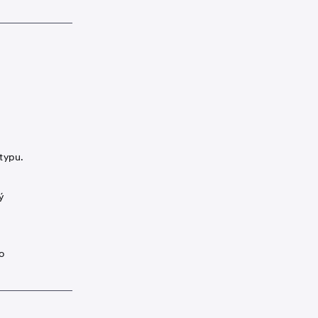
 typu.
ý
o