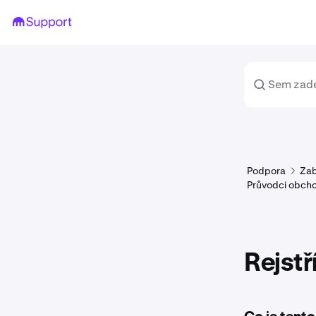
Podpora
Zab
Průvodci obch
Rejstř