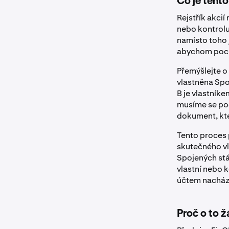
Co je tent
Rejstřík akcií
nebo kontroluj
namísto toho 
abychom pocho
Přemýšlejte o
vlastněna Spo
B je vlastník
musíme se podí
dokument, kte
Tento proces 
skutečného vl
Spojených stá
vlastní nebo k
účtem nacház
Proč o to 