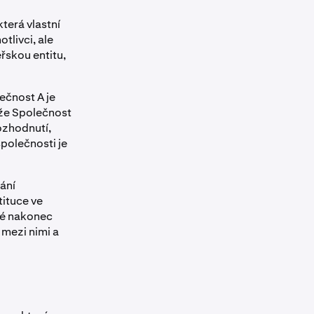
terá vlastní
tlivci, ale
řskou entitu,
ečnost A je
 že Společnost
ozhodnutí,
společnosti je
ání
tituce ve
eré nakonec
 mezi nimi a