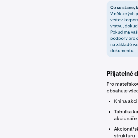
Co se stane, 
V některých p
vrstev korpor
vrstvu, dokud
Pokud má vaše
podpory pro o
na základě va
dokumentu.
Přijatelné
Pro mateřskou
obsahuje vše
Kniha akci
Tabulka ka
akcionáře 
Akcionářs
strukturu