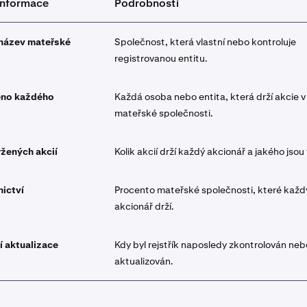
informace
Podrobnosti
í název mateřské
Společnost, která vlastní nebo kontroluje
registrovanou entitu.
éno každého
Každá osoba nebo entita, která drží akcie v
mateřské společnosti.
ržených akcií
Kolik akcií drží každý akcionář a jakého jsou
nictví
Procento mateřské společnosti, které každ
akcionář drží.
 aktualizace
Kdy byl rejstřík naposledy zkontrolován neb
aktualizován.