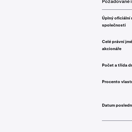
Požadované 
Úplný oficiáln
společnosti
Celé právní jm
akcionáře
Počet a třída d
Procento vlast
Datum poslední