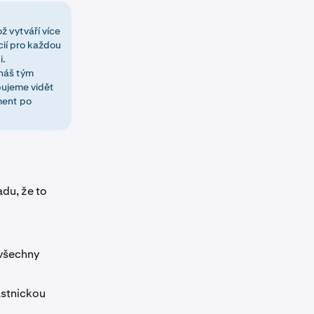
ž vytváří více
cií pro každou
i.
 náš tým
bujeme vidět
ment po
adu, že to
 všechny
astnickou