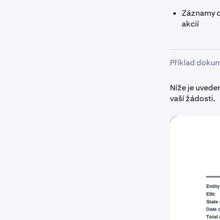
Záznamy o 
akcií
Příklad doku
Níže je uveden
vaší žádosti.