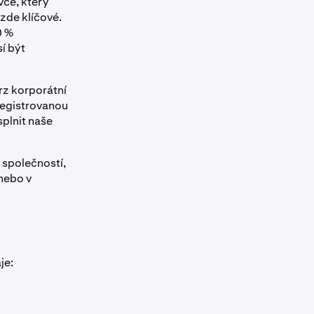
vce, který
zde klíčové.
0 %
sí být
rz korporátní
 registrovanou
plnit naše
 společností,
 nebo v
je: