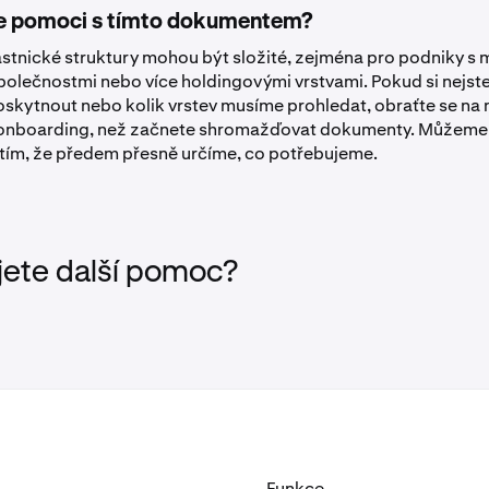
te pomoci s tímto dokumentem?
astnické struktury mohou být složité, zejména pro podniky s
olečnostmi nebo více holdingovými vrstvami. Pokud si nejste j
kytnout nebo kolik vrstev musíme prohledat, obraťte se na 
onboarding, než začnete shromažďovat dokumenty. Můžeme 
tím, že předem přesně určíme, co potřebujeme.
jete další pomoc?
Funkce