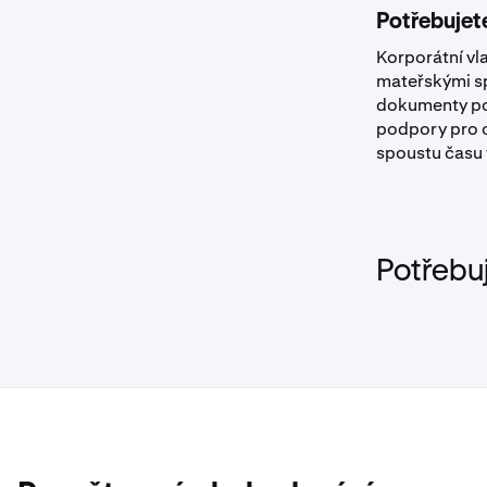
Potřebuje
Korporátní vl
mateřskými sp
dokumenty pos
podpory pro 
spoustu času 
Potřebu