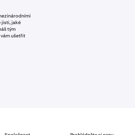
 mezinárodními
isti, jaké
náš tým
vám ušetřit
Společnost
Prohlédněte si ceny