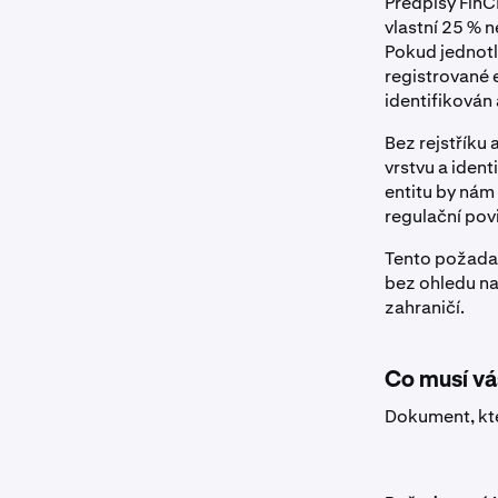
Předpisy FinCE
vlastní 25 % 
Pokud jednotl
registrované e
identifikován 
Bez rejstříku
vrstvu a ident
entitu by nám
regulační pov
Tento požadav
bez ohledu na
zahraničí.
Co musí v
Dokument, kte