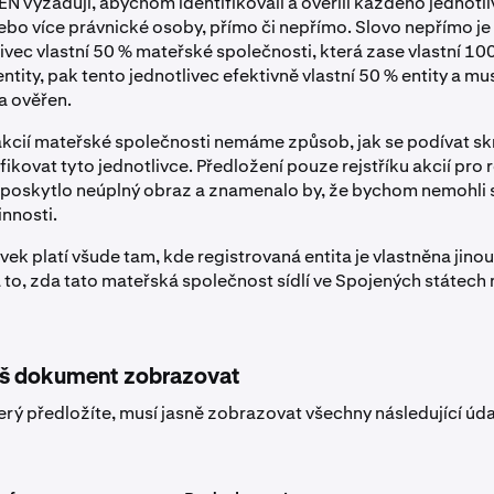
N vyžadují, abychom identifikovali a ověřili každého jednotli
nebo více právnické osoby, přímo či nepřímo. Slovo nepřímo je 
ivec vlastní 50 % mateřské společnosti, která zase vlastní 10
ntity, pak tento jednotlivec efektivně vlastní 50 % entity a mu
a ověřen.
 akcií mateřské společnosti nemáme způsob, jak se podívat sk
ifikovat tyto jednotlivce. Předložení pouze rejstříku akcií pro
 poskytlo neúplný obraz a znamenalo by, že bychom nemohli s
innosti.
ek platí všude tam, kde registrovaná entita je vlastněna jinou
 to, zda tato mateřská společnost sídlí ve Spojených státech
áš dokument zobrazovat
rý předložíte, musí jasně zobrazovat všechny následující úda