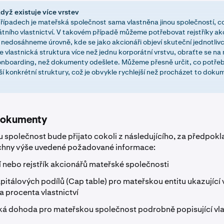
když existuje více vrstev
řípadech je mateřská společnost sama vlastněna jinou společností, co
átního vlastnictví. V takovém případě můžeme potřebovat rejstříky ak
 nedosáhneme úrovně, kde se jako akcionáři objeví skuteční jednotlivc
 vlastnická struktura více než jednu korporátní vrstvu, obraťte se na
nboarding, než dokumenty odešlete. Můžeme přesně určit, co potře
ší konkrétní struktury, což je obvykle rychlejší než procházet to doku
 dokumenty
 společnost bude přijato cokoli z následujícího, za předpokl
chny výše uvedené požadované informace:
í nebo rejstřík akcionářů mateřské společnosti
pitálových podílů (Cap table) pro mateřskou entitu ukazující
a procenta vlastnictví
ká dohoda pro mateřskou společnost podrobně popisující vl