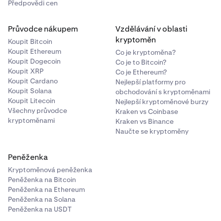
Předpovědi cen
Průvodce nákupem
Vzdělávání v oblasti
kryptoměn
Koupit Bitcoin
Koupit Ethereum
Co je kryptoměna?
Koupit Dogecoin
Co je to Bitcoin?
Koupit XRP
Co je Ethereum?
Koupit Cardano
Nejlepší platformy pro
Koupit Solana
obchodování s kryptoměnami
Koupit Litecoin
Nejlepší kryptoměnové burzy
Všechny průvodce
Kraken vs Coinbase
kryptoměnami
Kraken vs Binance
Naučte se kryptoměny
Peněženka
Kryptoměnová peněženka
Peněženka na Bitcoin
Peněženka na Ethereum
Peněženka na Solana
Peněženka na USDT