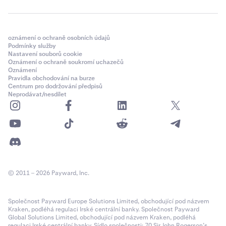
oznámení o ochraně osobních údajů
Podmínky služby
Nastavení souborů cookie
Oznámení o ochraně soukromí uchazečů
Oznámení
Pravidla obchodování na burze
Centrum pro dodržování předpisů
Neprodávat/nesdílet
© 2011 – 2026 Payward, Inc.
Společnost Payward Europe Solutions Limited, obchodující pod názvem
Kraken, podléhá regulaci Irské centrální banky. Společnost Payward
Global Solutions Limited, obchodující pod názvem Kraken, podléhá
regulaci Irské centrální banky. Sídlo společnosti: 70 Sir John Rogerson’s