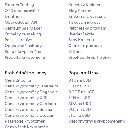
Futures Trading
Kariéra v Krakenu
OTC obchodování
Blog Kraken
Instituce
Kraken pro vývojáře
Obchodování API
Tisková místnost
Centrum API Kraken
Partnerský program
Odměny za staking
Uvedení aktiv
Pošlete peníze
Stav Krakenu
Opakované nákupy
Centrum podpory
Koupit kryptoměnu
Stížnosti
Prodejte kryptoměnu
Breakout Prop Trading
Prohlédněte si ceny
Populární trhy
Cena Bitcoinu
BTC na USD
Cena kryptoměny Ethereum
ETH na USD
Cena kryptoměny Dogecoin
DOGE na USD
Cena kryptoměny XRP
ETH na USD
Cena kryptoměny Cardano
ADA na USD
Cena kryptoměny Solana
SOL na USD
Cena kryptoměny Litecoin
LTC na USD
Kategorie kryptoměn
Všechny trhy s kryptoměnami
Ceny všech kryptoměn