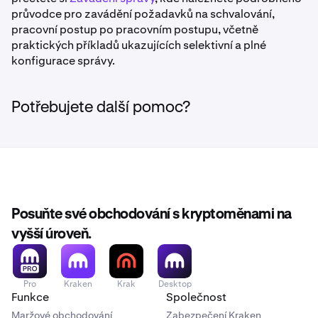
výše.
dosaženo požadovaného počtu schválení pro každý
průvodce pro zavádění požadavků na schvalování,
umožňuje.
pracovní postup. Pokud má pracovní postup nedostatek
pracovní postup po pracovním postupu, včetně
schvalovatelů, buď znovu aktivujte Člena, nebo přidělte
praktických příkladů ukazujících selektivní a plné
roli Schválit jinému aktivnímu Členovi v dotčených
konfigurace správy.
pracovních postupech. Čekající požadavky v těchto
pracovních postupech zůstanou ve frontě, dokud
nebude dosaženo požadovaného počtu schválení.
Potřebujete další pomoc?
Posuňte své obchodování s kryptoměnami na
vyšší úroveň.
Pro
Kraken
Krak
Desktop
Funkce
Společnost
Maržové obchodování
Zabezpečení Kraken