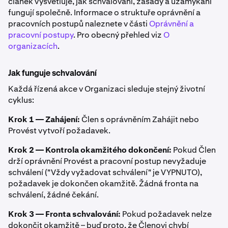
článek vysvětluje, jak schvalování, zásady a uzamykání
fungují společně. Informace o struktuře oprávnění a
pracovních postupů naleznete v části
Oprávnění a
pracovní postupy
. Pro obecný přehled viz
O
organizacích
.
Jak funguje schvalování
Každá řízená akce v Organizaci sleduje stejný životní
cyklus:
Krok 1 — Zahájení:
Člen s oprávněním Zahájit nebo
Provést vytvoří požadavek.
Krok 2 — Kontrola okamžitého dokončení:
Pokud Člen
drží oprávnění Provést a pracovní postup nevyžaduje
schválení ("Vždy vyžadovat schválení" je VYPNUTO),
požadavek je dokončen okamžitě. Žádná fronta na
schválení, žádné čekání.
Krok 3 — Fronta schvalování:
Pokud požadavek nelze
dokončit okamžitě – buď proto, že Členovi chybí