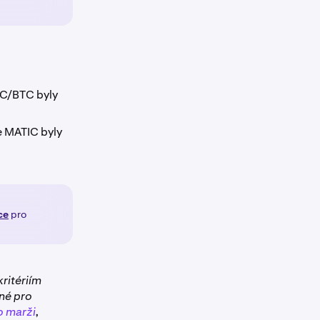
C/BTC byly
e MATIC byly
ce
pro
ritériím
né pro
o marži
,