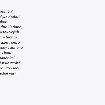
vestiční
í jakéhokoli
raken
ředpokládané,
oli takových
í v těchto
brazení nebo
 ceny žádného
hy jsou
ulačními
st ke ztrátě
koli zvýšení
ledně vaší