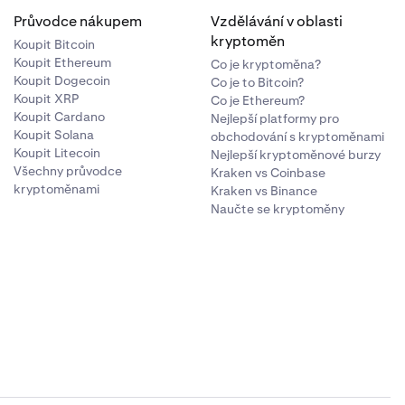
Průvodce nákupem
Vzdělávání v oblasti
kryptoměn
Koupit Bitcoin
Koupit Ethereum
Co je kryptoměna?
Koupit Dogecoin
Co je to Bitcoin?
Koupit XRP
Co je Ethereum?
Koupit Cardano
Nejlepší platformy pro
Koupit Solana
obchodování s kryptoměnami
Koupit Litecoin
Nejlepší kryptoměnové burzy
Všechny průvodce
Kraken vs Coinbase
kryptoměnami
Kraken vs Binance
Naučte se kryptoměny