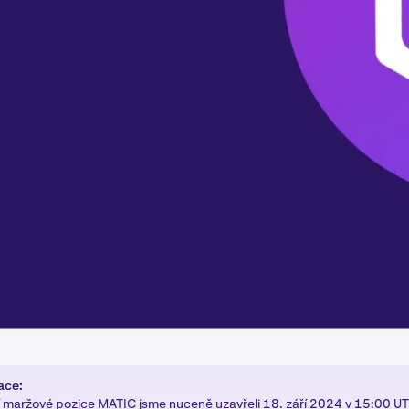
ace:
í maržové pozice MATIC jsme nuceně uzavřeli 18. září 2024 v 15:00 U