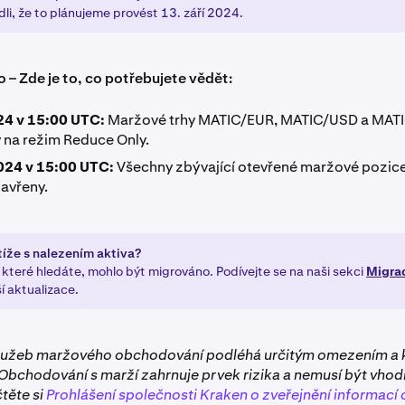
li, že to plánujeme provést 13. září 2024.
 – Zde je to, co potřebujete vědět:
024 v 15:00 UTC:
Maržové trhy MATIC/EUR, MATIC/USD a MATI
 na režim Reduce Only.
2024 v 15:00 UTC:
Všechny zbývající otevřené maržové pozic
avřeny.
íže s nalezením aktiva?
 které hledáte, mohlo být migrováno. Podívejte se na naši sekci
Migra
í aktualizace.
lužeb maržového obchodování podléhá určitým omezením a k
 Obchodování s marží zahrnuje prvek rizika a nemusí být vhod
těte si
Prohlášení společnosti Kraken o zveřejnění informací 