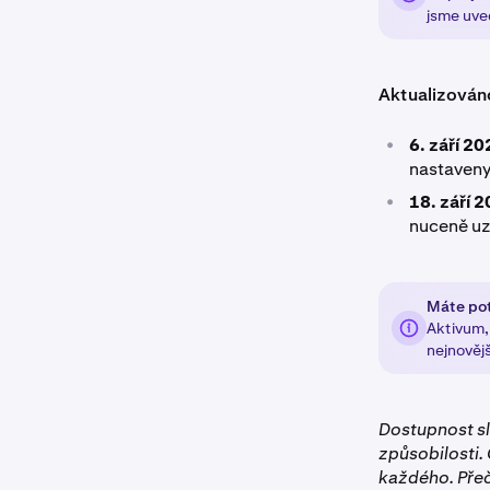
jsme uved
Aktualizováno
•
6. září 2
nastaveny
•
18. září 
nuceně uz
Máte pot
Aktivum,
nejnovějš
Dostupnost s
způsobilosti.
každého. Přeč