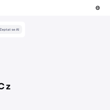
Zeptat se AI
C z