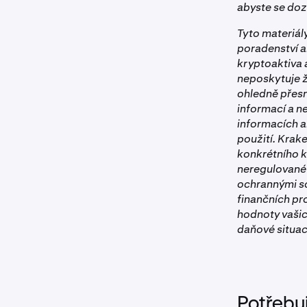
abyste se doz
Tyto materiál
poradenství a
kryptoaktiva 
neposkytuje ž
ohledně přesn
informací a 
informacích a
použití. Krak
konkrétního k
neregulované 
ochrannými sc
finančních pr
hodnoty vašic
daňové situac
Potřebu