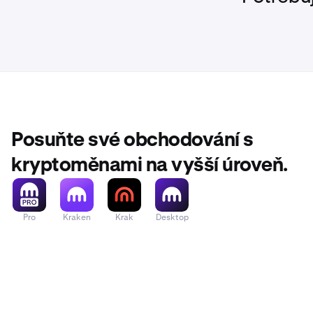
Posuňte své obchodování s
kryptoměnami na vyšší úroveň.
Pro
Kraken
Krak
Desktop