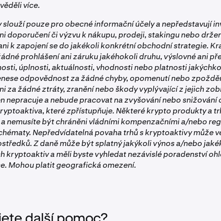
věděli více.
y slouží pouze pro obecné informační účely a nepředstavují in
ni doporučení či výzvu k nákupu, prodeji, stakingu nebo držen
ani k zapojení se do jakékoli konkrétní obchodní strategie. K
ádné prohlášení ani záruku jakéhokoli druhu, výslovné ani p
osti, úplnosti, aktuálnosti, vhodnosti nebo platnosti jakýchk
nenese odpovědnost za žádné chyby, opomenutí nebo zpožděn
ni za žádné ztráty, zranění nebo škody vyplývající z jejich zo
en nepracuje a nebude pracovat na zvyšování nebo snižování
ryptoaktiva, které zpřístupňuje. Některé krypto produkty a tr
a nemusíte být chráněni vládními kompenzačními a/nebo reg
hématy. Nepředvídatelná povaha trhů s kryptoaktivy může vé
ostředků. Z daně může být splatný jakýkoli výnos a/nebo jaké
h kryptoaktiv a měli byste vyhledat nezávislé poradenství oh
e. Mohou platit geografická omezení.
jete další pomoc?