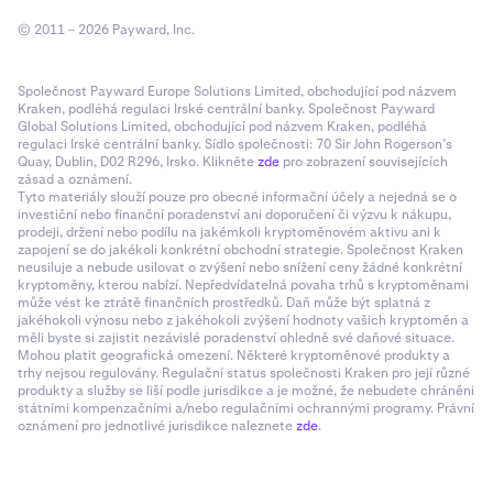
© 2011 – 2026 Payward, Inc.
Společnost Payward Europe Solutions Limited, obchodující pod názvem
Kraken, podléhá regulaci Irské centrální banky. Společnost Payward
Global Solutions Limited, obchodující pod názvem Kraken, podléhá
regulaci Irské centrální banky. Sídlo společnosti: 70 Sir John Rogerson’s
Quay, Dublin, D02 R296, Irsko. Klikněte
zde
pro zobrazení souvisejících
zásad a oznámení.
Tyto materiály slouží pouze pro obecné informační účely a nejedná se o
investiční nebo finanční poradenství ani doporučení či výzvu k nákupu,
prodeji, držení nebo podílu na jakémkoli kryptoměnovém aktivu ani k
zapojení se do jakékoli konkrétní obchodní strategie. Společnost Kraken
neusiluje a nebude usilovat o zvýšení nebo snížení ceny žádné konkrétní
kryptoměny, kterou nabízí. Nepředvídatelná povaha trhů s kryptoměnami
může vést ke ztrátě finančních prostředků. Daň může být splatná z
jakéhokoli výnosu nebo z jakéhokoli zvýšení hodnoty vašich kryptoměn a
měli byste si zajistit nezávislé poradenství ohledně své daňové situace.
Mohou platit geografická omezení. Některé kryptoměnové produkty a
trhy nejsou regulovány. Regulační status společnosti Kraken pro její různé
produkty a služby se liší podle jurisdikce a je možné, že nebudete chráněni
státními kompenzačními a/nebo regulačními ochrannými programy. Právní
oznámení pro jednotlivé jurisdikce naleznete
zde
.