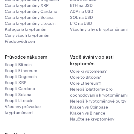
Cena kryptoměny XRP
ETH na USD
Cena kryptoměny Cardano
ADA na USD
Cena kryptoměny Solana
SOL na USD
Cena kryptoměny Litecoin
LTC na USD
Kategorie kryptoměn
Všechny trhy s kryptoměnami
Ceny všech kryptoměn
Předpovědi cen
Průvodce nákupem
Vzdělávání v oblasti
kryptoměn
Koupit Bitcoin
Koupit Ethereum
Co je kryptoměna?
Koupit Dogecoin
Co je to Bitcoin?
Koupit XRP
Co je Ethereum?
Koupit Cardano
Nejlepší platformy pro
Koupit Solana
obchodování s kryptoměnami
Koupit Litecoin
Nejlepší kryptoměnové burzy
Všechny průvodce
Kraken vs Coinbase
kryptoměnami
Kraken vs Binance
Naučte se kryptoměny