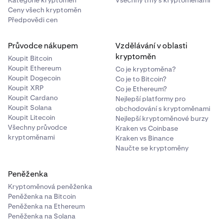
Kategorie kryptoměn
Všechny trhy s kryptoměnami
Ceny všech kryptoměn
Předpovědi cen
Průvodce nákupem
Vzdělávání v oblasti
kryptoměn
Koupit Bitcoin
Koupit Ethereum
Co je kryptoměna?
Koupit Dogecoin
Co je to Bitcoin?
Koupit XRP
Co je Ethereum?
Koupit Cardano
Nejlepší platformy pro
Koupit Solana
obchodování s kryptoměnami
Koupit Litecoin
Nejlepší kryptoměnové burzy
Všechny průvodce
Kraken vs Coinbase
kryptoměnami
Kraken vs Binance
Naučte se kryptoměny
Peněženka
Kryptoměnová peněženka
Peněženka na Bitcoin
Peněženka na Ethereum
Peněženka na Solana