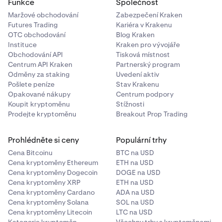
Funkce
Společnost
Maržové obchodování
Zabezpečení Kraken
Futures Trading
Kariéra v Krakenu
OTC obchodování
Blog Kraken
Instituce
Kraken pro vývojáře
Obchodování API
Tisková místnost
Centrum API Kraken
Partnerský program
Odměny za staking
Uvedení aktiv
Pošlete peníze
Stav Krakenu
Opakované nákupy
Centrum podpory
Koupit kryptoměnu
Stížnosti
Prodejte kryptoměnu
Breakout Prop Trading
Prohlédněte si ceny
Populární trhy
Cena Bitcoinu
BTC na USD
Cena kryptoměny Ethereum
ETH na USD
Cena kryptoměny Dogecoin
DOGE na USD
Cena kryptoměny XRP
ETH na USD
Cena kryptoměny Cardano
ADA na USD
Cena kryptoměny Solana
SOL na USD
Cena kryptoměny Litecoin
LTC na USD