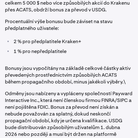
celkem 5 000 $ nebo více způsobilých akcií do Krakenu
přes ACATS, obdrží bonus za převod v USDG.
Procentuální výše bonusu bude záviset na stavu
předplatného uživatele:
•
2 % pro předplatitele Kraken+
•
1 % pro nepředplatitele
Bonusy jsou vypočítány na základě celkové částky aktiv
převedených prostřednictvím způsobilých ACATS
během propagačního období, minus jakékoli výběry.\
Odměny jsou nabízeny a vypláceny společností Payward
Interactive Inc., která není členskou firmou FINRA/SIPC a
není pojištěna FDIC. Bonus za převod není získán a
nebude považován za splatný, dokud neskončí
propagační období, kdy je určena kvalifikace. USDG
bude distribuován způsobilým uživatelům 1. dubna
2026 nebo později a musí být držen na platformě