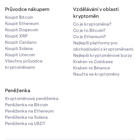
Průvodce nákupem
Vzdělávání v oblasti
kryptoměn
Koupit Bitcoin
Koupit Ethereum
Co je kryptoměna?
Koupit Dogecoin
Co je to Bitcoin?
Koupit XRP
Co je Ethereum?
Koupit Cardano
Nejlepší platformy pro
Koupit Solana
obchodování s kryptoměnami
Koupit Litecoin
Nejlepší kryptoměnové burzy
Všechny průvodce
Kraken vs Coinbase
kryptoměnami
Kraken vs Binance
Naučte se kryptoměny
Peněženka
Kryptoměnová peněženka
Peněženka na Bitcoin
Peněženka na Ethereum
Peněženka na Solana
Peněženka na USDT