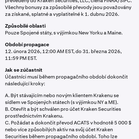
převedeny do Kraken Securities, LLC, člena FINRA/SIPC.
Všechny bonusy za způsobilé převody jsou považovány
za získané, splatné a vyplatitelné k 1. dubnu 2026.
Způsobilé oblasti
Pouze Spojené státy, s výjimkou New Yorku a Maine.
Období propagace
12. února 2026, 12:00 AM EST, do 31. března 2026,
11:59 PM EST.
Jak se zúčastnit
Účastníci musí během propagačního období dokončit
následující kroky:
A. Být stávajícím nebo novým klientem Krakenu se
sídlem ve Spojených státech (s výjimkou NY a ME).
B. Otevřít a být schválen pro účet Kraken Securities
prostřednictvím Krakenu.
C. Požádat a dokončit převod ACATS v hodnotě 5 000 $
nebo více způsobilých aktiv na svůj účet Kraken
Securities během propagačního období. Toho lze