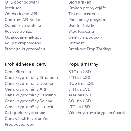
OTC obchodování
Blog Kraken
Instituce
Kraken pro vývojáře
Obchodování API
Tisková místnost
Centrum API Kraken
Partnerský program
Odměny za staking
Uvedení aktiv
Pošlete peníze
Stav Krakenu
Opakované nákupy
Centrum podpory
Koupit kryptoměnu
Stížnosti
Prodejte kryptoměnu
Breakout Prop Trading
Prohlédněte si ceny
Populární trhy
Cena Bitcoinu
BTC na USD
Cena kryptoměny Ethereum
ETH na USD
Cena kryptoměny Dogecoin
DOGE na USD
Cena kryptoměny XRP
ETH na USD
Cena kryptoměny Cardano
ADA na USD
Cena kryptoměny Solana
SOL na USD
Cena kryptoměny Litecoin
LTC na USD
Kategorie kryptoměn
Všechny trhy s kryptoměnami
Ceny všech kryptoměn
Předpovědi cen