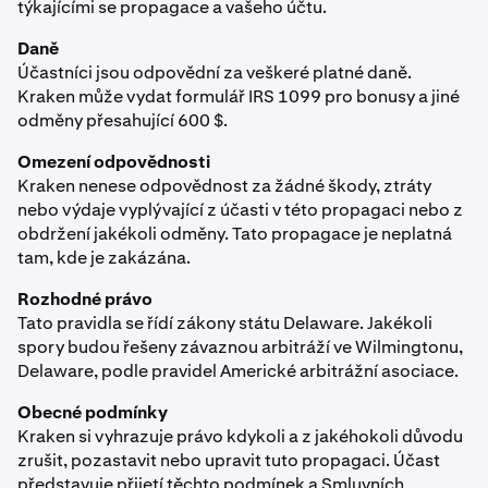
týkajícími se propagace a vašeho účtu.
Daně
Účastníci jsou odpovědní za veškeré platné daně.
Kraken může vydat formulář IRS 1099 pro bonusy a jiné
odměny přesahující 600 $.
Omezení odpovědnosti
Kraken nenese odpovědnost za žádné škody, ztráty
nebo výdaje vyplývající z účasti v této propagaci nebo z
obdržení jakékoli odměny. Tato propagace je neplatná
tam, kde je zakázána.
Rozhodné právo
Tato pravidla se řídí zákony státu Delaware. Jakékoli
spory budou řešeny závaznou arbitráží ve Wilmingtonu,
Delaware, podle pravidel Americké arbitrážní asociace.
Obecné podmínky
Kraken si vyhrazuje právo kdykoli a z jakéhokoli důvodu
zrušit, pozastavit nebo upravit tuto propagaci. Účast
představuje přijetí těchto podmínek a Smluvních