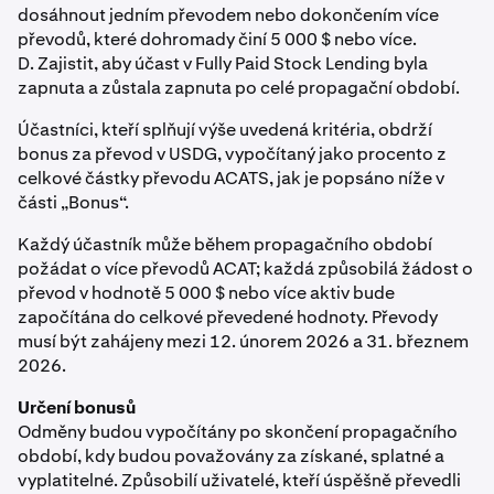
dosáhnout jedním převodem nebo dokončením více
převodů, které dohromady činí 5 000 $ nebo více.
D. Zajistit, aby účast v Fully Paid Stock Lending byla
zapnuta a zůstala zapnuta po celé propagační období.
Účastníci, kteří splňují výše uvedená kritéria, obdrží
bonus za převod v USDG, vypočítaný jako procento z
celkové částky převodu ACATS, jak je popsáno níže v
části „Bonus“.
Každý účastník může během propagačního období
požádat o více převodů ACAT; každá způsobilá žádost o
převod v hodnotě 5 000 $ nebo více aktiv bude
započítána do celkové převedené hodnoty. Převody
musí být zahájeny mezi 12. únorem 2026 a 31. březnem
2026.
Určení bonusů
Odměny budou vypočítány po skončení propagačního
období, kdy budou považovány za získané, splatné a
vyplatitelné. Způsobilí uživatelé, kteří úspěšně převedli