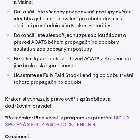
a Maine;
•
Dokončili jste všechny požadované postupy ověření
identity a jste plně schváleni pro obchodování s
akciemi prostřednictvím Kraken Securities;
•
Dokončili jste alespoň jednu způsobilou žádost o
převod ACATS během propagačního období v
souladu s zde popsanými postupy.
•
Nezahájili jste odchozí převod ACATS z Krakenu do
jiné brokerské společnosti.
•
Účastníte se Fully Paid Stock Lending po dobu trvání
tohoto propagačního období.
Kraken si vyhrazuje právo ověřit způsobilost a
dodržování pravidel.
*Poznámka: Před účastí v programu si přečtěte
RIZIKA
SPOJENÁ S FULLY PAID STOCK LENDING
.
Oznámení