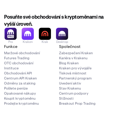
Posuňte své obchodování s kryptoměnami na
vyšší úroveň.
Pro
Kraken
Krak
Desktop
Funkce
Společnost
Maržové obchodování
Zabezpečení Kraken
Futures Trading
Kariéra v Krakenu
OTC obchodování
Blog Kraken
Instituce
Kraken pro vývojáře
Obchodování API
Tisková místnost
Centrum API Kraken
Partnerský program
Odměny za staking
Uvedení aktiv
Pošlete peníze
Stav Krakenu
Opakované nákupy
Centrum podpory
Koupit kryptoměnu
Stížnosti
Prodejte kryptoměnu
Breakout Prop Trading