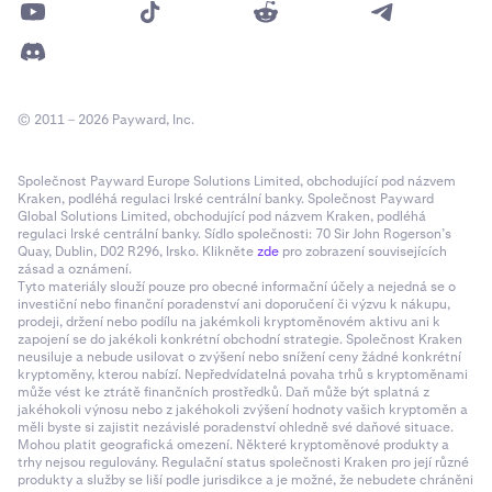
© 2011 – 2026 Payward, Inc.
Společnost Payward Europe Solutions Limited, obchodující pod názvem
Kraken, podléhá regulaci Irské centrální banky. Společnost Payward
Global Solutions Limited, obchodující pod názvem Kraken, podléhá
regulaci Irské centrální banky. Sídlo společnosti: 70 Sir John Rogerson’s
Quay, Dublin, D02 R296, Irsko. Klikněte
zde
pro zobrazení souvisejících
zásad a oznámení.
Tyto materiály slouží pouze pro obecné informační účely a nejedná se o
investiční nebo finanční poradenství ani doporučení či výzvu k nákupu,
prodeji, držení nebo podílu na jakémkoli kryptoměnovém aktivu ani k
zapojení se do jakékoli konkrétní obchodní strategie. Společnost Kraken
neusiluje a nebude usilovat o zvýšení nebo snížení ceny žádné konkrétní
kryptoměny, kterou nabízí. Nepředvídatelná povaha trhů s kryptoměnami
může vést ke ztrátě finančních prostředků. Daň může být splatná z
jakéhokoli výnosu nebo z jakéhokoli zvýšení hodnoty vašich kryptoměn a
měli byste si zajistit nezávislé poradenství ohledně své daňové situace.
Mohou platit geografická omezení. Některé kryptoměnové produkty a
trhy nejsou regulovány. Regulační status společnosti Kraken pro její různé
produkty a služby se liší podle jurisdikce a je možné, že nebudete chráněni