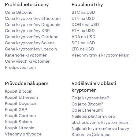
Prohlédněte si ceny
Populární trhy
Cena Bitcoinu
BTC na USD
Cena kryptoměny Ethereum
ETH na USD
Cena kryptoměny Dogecoin
DOGE na USD
Cena kryptoměny XRP
ETH na USD
Cena kryptoměny Cardano
ADA na USD
Cena kryptoměny Solana
SOL na USD
Cena kryptoměny Litecoin
LTC na USD
Kategorie kryptoměn
Všechny trhy s kryptoměnami
Ceny všech kryptoměn
Předpovědi cen
Průvodce nákupem
Vzdělávání v oblasti
kryptoměn
Koupit Bitcoin
Koupit Ethereum
Co je kryptoměna?
Koupit Dogecoin
Co je to Bitcoin?
Koupit XRP
Co je Ethereum?
Koupit Cardano
Nejlepší platformy pro
Koupit Solana
obchodování s kryptoměnami
Koupit Litecoin
Nejlepší kryptoměnové burzy
Všechny průvodce
Kraken vs Coinbase