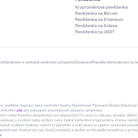
Kryptoměnová peněženka
svůj bankovní účet podle procesu propojení Plaidu. Tento kro
Peněženka na Bitcoin
dělat pouze poprvé.
Peněženka na Ethereum
Peněženka na Solana
Peněženka na USDT
ie
Oznámení o ochraně soukromí uchazečů
Oznámení
Pravidla obchodování na b
! Opakovaný nákup bude aktivován.
 podléhá regulaci Irské centrální banky. Společnost Payward Global Solutions L
. Klikněte
zde
pro zobrazení souvisejících zásad a oznámení.
tiční nebo finanční poradenství ani doporučení či výzvu k nákupu, prodeji, drže
e usilovat o zvýšení nebo snížení ceny žádné konkrétní kryptoměny, kterou nabí
hokoli zvýšení hodnoty vašich kryptoměn a měli byste si zajistit nezávislé pora
olečnosti Kraken pro její různé produkty a služby se liší podle jurisdikce a je
e
.