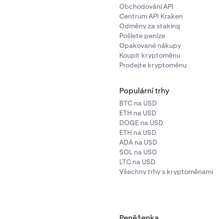
Obchodování API
Centrum API Kraken
Odměny za staking
Pošlete peníze
Opakované nákupy
Koupit kryptoměnu
Prodejte kryptoměnu
Populární trhy
BTC na USD
ETH na USD
DOGE na USD
ETH na USD
esměrováni k propojení bankovního účtu přes Plaid. Postupuj
ADA na USD
 obrazovce.
SOL na USD
LTC na USD
Všechny trhy s kryptoměnami
Peněženka