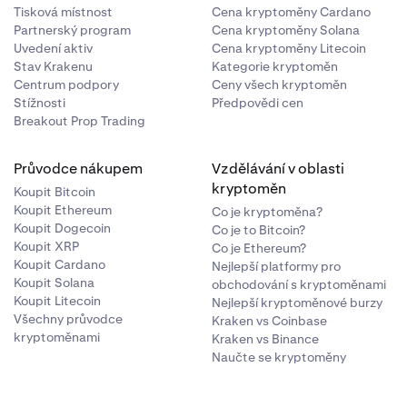
Tisková místnost
Cena kryptoměny Cardano
Partnerský program
Cena kryptoměny Solana
Uvedení aktiv
Cena kryptoměny Litecoin
Stav Krakenu
Kategorie kryptoměn
Centrum podpory
Ceny všech kryptoměn
Stížnosti
Předpovědi cen
Breakout Prop Trading
Průvodce nákupem
Vzdělávání v oblasti
kryptoměn
Koupit Bitcoin
Koupit Ethereum
Co je kryptoměna?
Koupit Dogecoin
Co je to Bitcoin?
Koupit XRP
Co je Ethereum?
te podle
Koupit Cardano
Nejlepší platformy pro
Koupit Solana
obchodování s kryptoměnami
Koupit Litecoin
Nejlepší kryptoměnové burzy
Všechny průvodce
Kraken vs Coinbase
kryptoměnami
Kraken vs Binance
Naučte se kryptoměny