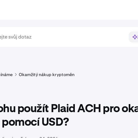
čínáme
Okamžitý nákup kryptoměn
ohu použít Plaid ACH pro ok
 pomocí USD?