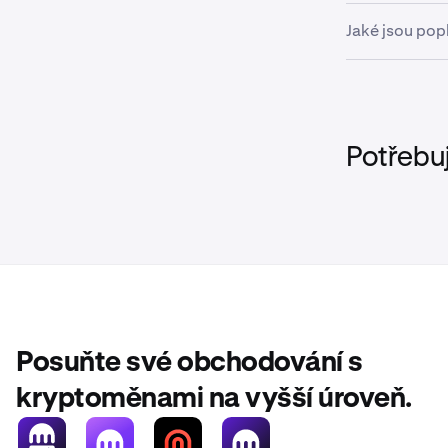
Pokud nejsou
Jaké jsou pop
nejlepší zajis
Dále vyber
2
přerušením.
Žádné poplat
obchodů nebo
Potřebu
Klepněte
3
Pokračujt
3
bankovní 
Kraken.
Posuňte své obchodování s
Klepněte
3
kryptoměnami na vyšší úroveň.