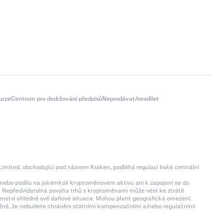
k bude
urze
Centrum pro dodržování předpisů
Neprodávat/nesdílet
imited, obchodující pod názvem Kraken, podléhá regulaci Irské centrální
ní nebo podílu na jakémkoli kryptoměnovém aktivu ani k zapojení se do
zí. Nepředvídatelná povaha trhů s kryptoměnami může vést ke ztrátě
denství ohledně své daňové situace. Mohou platit geografická omezení.
 možné, že nebudete chráněni státními kompenzačními a/nebo regulačními