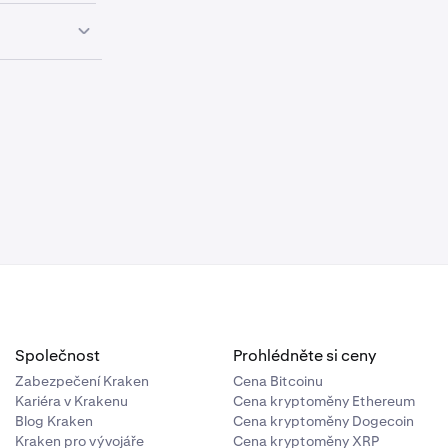
selhat. Je
 a předejít tak
při provádění
 na
Propojit
aplikace
Společnost
Prohlédněte si ceny
řes Plaid.
Zabezpečení Kraken
Cena Bitcoinu
Kariéra v Krakenu
Cena kryptoměny Ethereum
Blog Kraken
Cena kryptoměny Dogecoin
Kraken pro vývojáře
Cena kryptoměny XRP