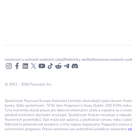
Propojte 
4
potřeba u
oznámení o ochraně osobních údajů
Podmínky služby
Nastavení souborů cook
To je vše
5
© 2011 – 2026 Payward, Inc.
Společnost Payward Europe Solutions Limited, obchodující pod názvem Kraken,
banky. Sídlo společnosti: 70 Sir John Rogerson’s Quay, Dublin, D02 R296, Irsko
Tyto materiály slouží pouze pro obecné informační účely a nejedná se o inves
jakékoli konkrétní obchodní strategie. Společnost Kraken neusiluje a nebud
finančních prostředků. Daň může být splatná z jakéhokoli výnosu nebo z jaké
Některé kryptoměnové produkty a trhy nejsou regulovány. Regulační status sp
ochrannými programy. Právní oznámení pro jednotlivé jurisdikce naleznete
zd