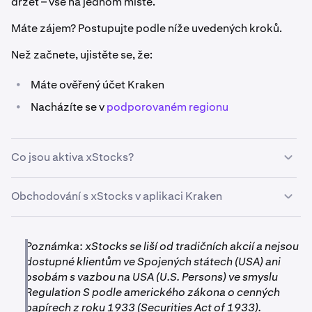
držet – vše na jednom místě.
Máte zájem? Postupujte podle níže uvedených kroků.
Než začnete, ujistěte se, že:
•
Máte ověřený účet Kraken
•
Nacházíte se v
podporovaném regionu
Co jsou aktiva xStocks?
Aktiva xStocks jsou tokenizované reprezentace
Obchodování s xStocks v aplikaci Kraken
reálných akcií a ETF. Každý xStock je kryt v poměru 1:1
podkladovou akcií a vydán jako SPL token na
blockchainu..
Otevřete aplikaci Kraken a přejděte do sekce
Koupit
.
1
Poznámka: xStocks se liší od tradičních akcií a nejsou
dostupné klientům ve Spojených státech (USA) ani
Vyhledejte libovolný token a klepněte na něj. xStocks
2
osobám s vazbou na USA (U.S. Persons) ve smyslu
jsou označeny písmenem „x" před tickerem akcie,
Regulation S podle amerického zákona o cenných
čímž se odlišují od tradičních akcií.
papírech z roku 1933 (Securities Act of 1933).