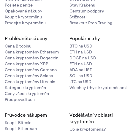
Pošlete peníze
Stav Krakenu
Opakované nákupy
Centrum podpory
Koupit kryptoměnu
Stížnosti
Prodejte kryptoměnu
Breakout Prop Trading
Prohlédněte si ceny
Populární trhy
Cena Bitcoinu
BTC na USD
Cena kryptoměny Ethereum
ETH na USD
Cena kryptoměny Dogecoin
DOGE na USD
Cena kryptoměny XRP
ETH na USD
Cena kryptoměny Cardano
ADA na USD
Cena kryptoměny Solana
SOL na USD
Cena kryptoměny Litecoin
LTC na USD
Kategorie kryptoměn
Všechny trhy s kryptoměnami
Ceny všech kryptoměn
Potvrďte svou aktuální adresu.
5
Předpovědi cen
Pokud se vaše adresa liší od té zobrazené v aplikaci
nebo vyžaduje ověření, může být nutné nahrát nový
Průvodce nákupem
Vzdělávání v oblasti
doklad o adrese.
kryptoměn
Koupit Bitcoin
Koupit Ethereum
Co je kryptoměna?