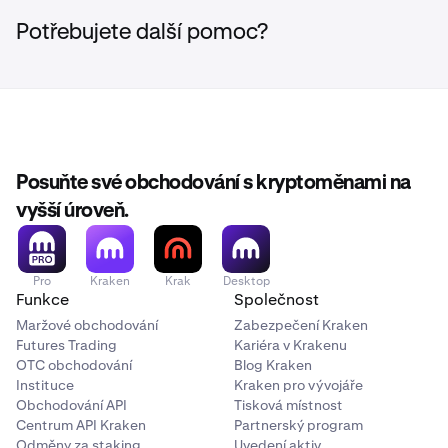
od Kraken na adrese
kraken.com/legal/xstocks
a
geografií a
xStocks
základní prospekt s příslušnými závěrečnými
Potřebujete další pomoc?
zprostředkovateli
převést do
podmínkami pro xStocks na
kompatibilní
https://assets.backed.fi/legal-documentation.
peněženky na
blockchainu a
mít tak plnou
kontrolu
Posuňte své obchodování s kryptoměnami na
vyšší úroveň.
Transparentnost
Spoléhá na třetí
Neměnné
strany
záznamy na
blockchainu
Přijměte aktualizované podmínky služby a potvrďte,
4
Pro
Kraken
Krak
Desktop
že se nenacházíte v USA ani nejste osobou s vazbou
Funkce
Společnost
na USA (U.S. Person).
Maržové obchodování
Zabezpečení Kraken
Futures Trading
Kariéra v Krakenu
OTC obchodování
Blog Kraken
Instituce
Kraken pro vývojáře
Obchodování API
Tisková místnost
Centrum API Kraken
Partnerský program
Odměny za staking
Uvedení aktiv