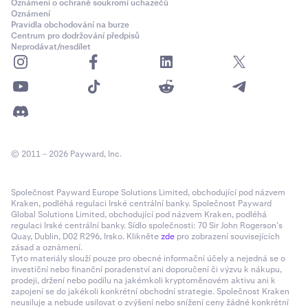
Oznámení o ochraně soukromí uchazečů
Oznámení
Pravidla obchodování na burze
Centrum pro dodržování předpisů
Neprodávat/nesdílet
© 2011 – 2026 Payward, Inc.
Společnost Payward Europe Solutions Limited, obchodující pod názvem
Kraken, podléhá regulaci Irské centrální banky. Společnost Payward
Global Solutions Limited, obchodující pod názvem Kraken, podléhá
regulaci Irské centrální banky. Sídlo společnosti: 70 Sir John Rogerson’s
Quay, Dublin, D02 R296, Irsko. Klikněte
zde
pro zobrazení souvisejících
zásad a oznámení.
Tyto materiály slouží pouze pro obecné informační účely a nejedná se o
investiční nebo finanční poradenství ani doporučení či výzvu k nákupu,
prodeji, držení nebo podílu na jakémkoli kryptoměnovém aktivu ani k
zapojení se do jakékoli konkrétní obchodní strategie. Společnost Kraken
neusiluje a nebude usilovat o zvýšení nebo snížení ceny žádné konkrétní