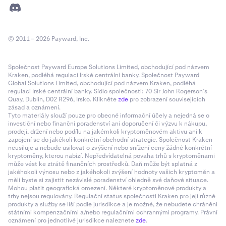
© 2011 – 2026 Payward, Inc.
Společnost Payward Europe Solutions Limited, obchodující pod názvem
Kraken, podléhá regulaci Irské centrální banky. Společnost Payward
Global Solutions Limited, obchodující pod názvem Kraken, podléhá
regulaci Irské centrální banky. Sídlo společnosti: 70 Sir John Rogerson’s
Quay, Dublin, D02 R296, Irsko. Klikněte
zde
pro zobrazení souvisejících
zásad a oznámení.
Tyto materiály slouží pouze pro obecné informační účely a nejedná se o
investiční nebo finanční poradenství ani doporučení či výzvu k nákupu,
prodeji, držení nebo podílu na jakémkoli kryptoměnovém aktivu ani k
zapojení se do jakékoli konkrétní obchodní strategie. Společnost Kraken
neusiluje a nebude usilovat o zvýšení nebo snížení ceny žádné konkrétní
kryptoměny, kterou nabízí. Nepředvídatelná povaha trhů s kryptoměnami
může vést ke ztrátě finančních prostředků. Daň může být splatná z
jakéhokoli výnosu nebo z jakéhokoli zvýšení hodnoty vašich kryptoměn a
měli byste si zajistit nezávislé poradenství ohledně své daňové situace.
Mohou platit geografická omezení. Některé kryptoměnové produkty a
trhy nejsou regulovány. Regulační status společnosti Kraken pro její různé
produkty a služby se liší podle jurisdikce a je možné, že nebudete chráněni
státními kompenzačními a/nebo regulačními ochrannými programy. Právní
oznámení pro jednotlivé jurisdikce naleznete
zde
.