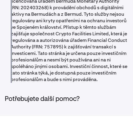
licencována úřadem Bermuda Monetary Authority
(RN: 202403268) k provádění obchodů s digitálními
aktivy na Bermudách a z Bermud. Tyto služby nejsou
regulovány ani kryty opatřeními na ochranu investorů
ve Spojeném království. Přístup k těmto službám
zajišťuje společnost Crypto Facilities Limited, která je
regulována a autorizována úřadem Financial Conduct
Authority (FRN: 757895) k zajišťování transakcí s
investicemi. Tato stránka je určena pouze investičním
profesionálům a nesmí být používána ani na ni
spoléháno jinými osobami. Investiční činnost, které se
tato stránka týká, je dostupná pouze investičním
profesionálům a bude s nimi prováděna.
Potřebujete další pomoc?