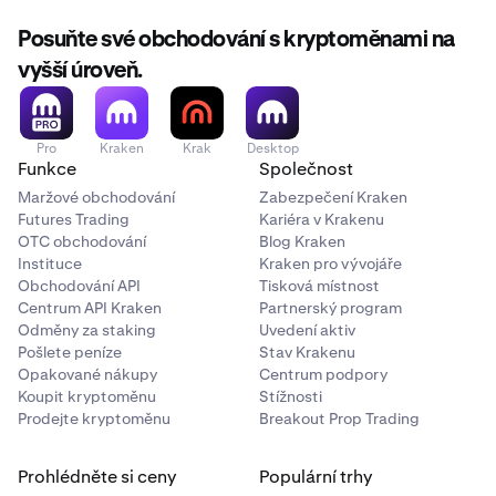
Posuňte své obchodování s kryptoměnami na
vyšší úroveň.
Pro
Kraken
Krak
Desktop
Funkce
Společnost
Maržové obchodování
Zabezpečení Kraken
Futures Trading
Kariéra v Krakenu
OTC obchodování
Blog Kraken
Instituce
Kraken pro vývojáře
Obchodování API
Tisková místnost
Centrum API Kraken
Partnerský program
Odměny za staking
Uvedení aktiv
Pošlete peníze
Stav Krakenu
Opakované nákupy
Centrum podpory
Koupit kryptoměnu
Stížnosti
Prodejte kryptoměnu
Breakout Prop Trading
Prohlédněte si ceny
Populární trhy