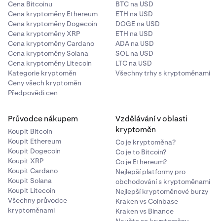
Cena Bitcoinu
BTC na USD
Cena kryptoměny Ethereum
ETH na USD
Cena kryptoměny Dogecoin
DOGE na USD
Cena kryptoměny XRP
ETH na USD
Cena kryptoměny Cardano
ADA na USD
Cena kryptoměny Solana
SOL na USD
Cena kryptoměny Litecoin
LTC na USD
Kategorie kryptoměn
Všechny trhy s kryptoměnami
Ceny všech kryptoměn
Předpovědi cen
Průvodce nákupem
Vzdělávání v oblasti
kryptoměn
Koupit Bitcoin
Koupit Ethereum
Co je kryptoměna?
Koupit Dogecoin
Co je to Bitcoin?
Koupit XRP
Co je Ethereum?
Koupit Cardano
Nejlepší platformy pro
Koupit Solana
obchodování s kryptoměnami
Koupit Litecoin
Nejlepší kryptoměnové burzy
Všechny průvodce
Kraken vs Coinbase
kryptoměnami
Kraken vs Binance
Naučte se kryptoměny