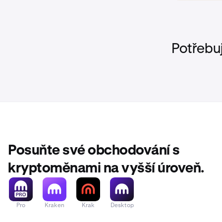
Potřebu
Posuňte své obchodování s
kryptoměnami na vyšší úroveň.
Pro
Kraken
Krak
Desktop