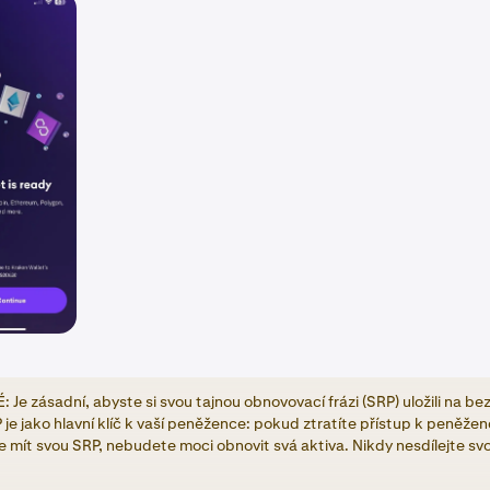
 Je zásadní, abyste si svou tajnou obnovovací frázi (SRP) uložili na b
je jako hlavní klíč k vaší peněžence: pokud ztratíte přístup k peněžen
 mít svou SRP, nebudete moci obnovit svá aktiva. Nikdy nesdílejte sv