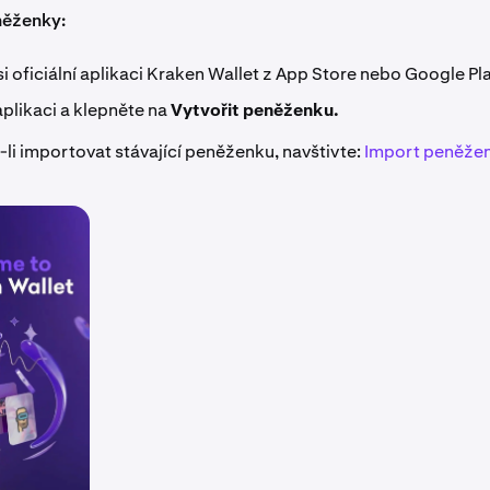
něženky:
i oficiální aplikaci Kraken Wallet z App Store nebo Google Pl
aplikaci a klepněte na
Vytvořit peněženku.
li importovat stávající peněženku, navštivte:
Import peněže