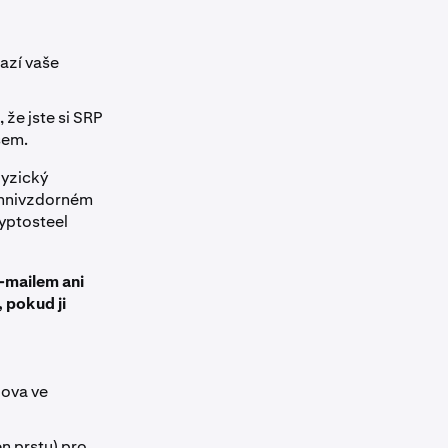
azí vaše
 že jste si SRP
sem.
fyzický
 ohnivzdorném
yptosteel
e-mailem ani
 pokud ji
lova ve
n prstu) pro