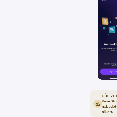
DŮLEŽITÉ:
Vaše SRP 
nebudete
nikým.