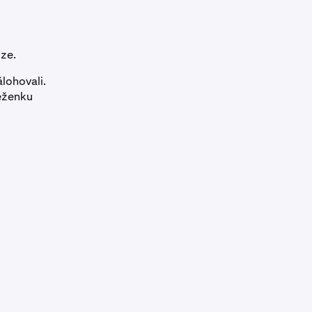
oze.
lohovali.
něženku