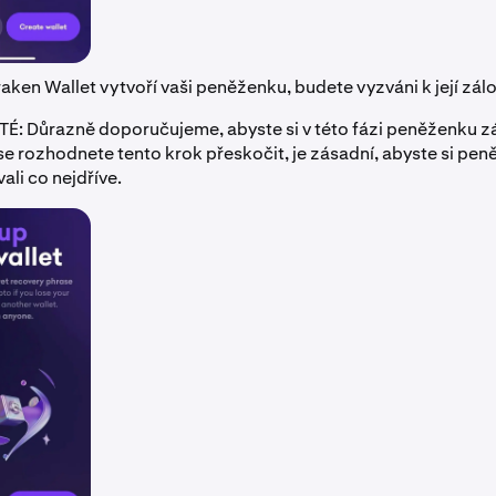
aken Wallet vytvoří vaši peněženku, budete vyzváni k její zál
É: Důrazně doporučujeme, abyste si v této fázi peněženku zá
e rozhodnete tento krok přeskočit, je zásadní, abyste si pe
ali co nejdříve.