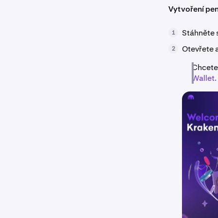
Vytvoření pe
Stáhněte s
1
Otevřete 
2
Chcete-
Wallet.