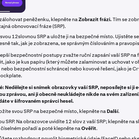
 zálohovat peněženku, klepněte na
Zobrazit frázi.
Tím se zobr
tajná obnovovací fráze (SRP).
 svou 12slovnou SRP a uložte ji na bezpečné místo. Ujistěte se,
řesně tak, jak je zobrazena, se správným číslováním a pravopi
lepší bezpečnostní postupy zvažte ruční zapsání vaší SRP na 
, jako je kus papíru (který můžete zalaminovat a uchovat v
 nebo bezpečnostní schránce) nebo kovové řešení, jako je Cr
lockplate.
é: Nedělejte si snímek obrazovky vaší SRP, neposílejte si ji 
u zprávou, ani ji obecně neukládejte nikde na svém zařízení,
áte v šifrovaném správci hesel.
ložíte svou SRP na bezpečné místo, klepněte na
Další
.
u SRP. Na obrazovce uvidíte 12 slov z vaší SRP; klepněte na s
číselném pořadí a poté klepněte na
Ověřit
.
ůžete rozhodnout povolit biometrické údaje (FaceID nebo ske