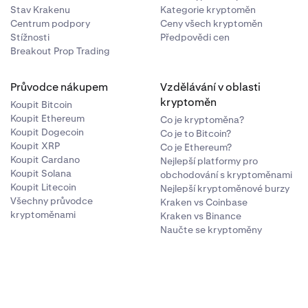
Stav Krakenu
Kategorie kryptoměn
Centrum podpory
Ceny všech kryptoměn
Stížnosti
Předpovědi cen
Breakout Prop Trading
Průvodce nákupem
Vzdělávání v oblasti
kryptoměn
Koupit Bitcoin
Koupit Ethereum
Co je kryptoměna?
Koupit Dogecoin
Co je to Bitcoin?
Koupit XRP
Co je Ethereum?
Koupit Cardano
Nejlepší platformy pro
Koupit Solana
obchodování s kryptoměnami
Koupit Litecoin
Nejlepší kryptoměnové burzy
Všechny průvodce
Kraken vs Coinbase
kryptoměnami
Kraken vs Binance
Naučte se kryptoměny