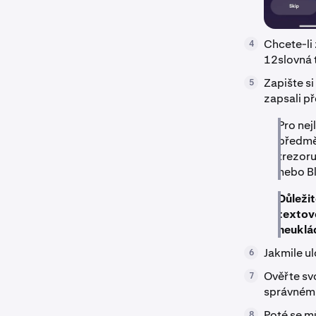
Chcete-li
4
12slovná 
Zapište si
5
zapsali p
Pro nej
předmět
trezoru
nebo B
Důležit
textovo
neuklád
Jakmile u
6
Ověřte svo
7
správném 
Poté se m
8