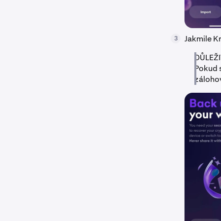
Jakmile Kr
3
DŮLEŽIT
Pokud s
zálohov