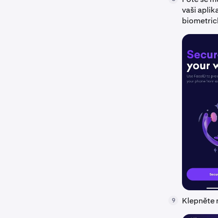
vaši apli
biometric
Klepněte
9