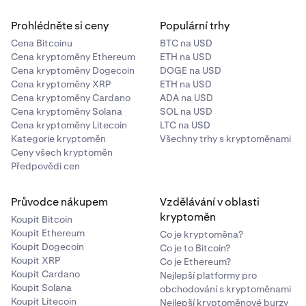
Prohlédněte si ceny
Populární trhy
Cena Bitcoinu
BTC na USD
Cena kryptoměny Ethereum
ETH na USD
Cena kryptoměny Dogecoin
DOGE na USD
Cena kryptoměny XRP
ETH na USD
Cena kryptoměny Cardano
ADA na USD
Cena kryptoměny Solana
SOL na USD
Cena kryptoměny Litecoin
LTC na USD
Kategorie kryptoměn
Všechny trhy s kryptoměnami
Ceny všech kryptoměn
Předpovědi cen
Průvodce nákupem
Vzdělávání v oblasti
kryptoměn
Koupit Bitcoin
Koupit Ethereum
Co je kryptoměna?
Koupit Dogecoin
Co je to Bitcoin?
Koupit XRP
Co je Ethereum?
Koupit Cardano
Nejlepší platformy pro
Koupit Solana
obchodování s kryptoměnami
Koupit Litecoin
Nejlepší kryptoměnové burzy