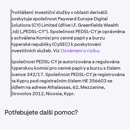
Prohlášení: Investiční služby v oblasti derivátů
poskytuje společnost Payward Europe Digital
Solutions (CY) Limited (dříve I.F. Greenfields Wealth
Ltd) („PEDSL-CY“). Společnost PEDSL-CY je oprávněna
a schválena Komisí pro cenné papíry a burzu
Kyperské republiky (CySEC) k poskytování
investičních služeb. Viz
Oznámení o riziku
.
Společnost PEDSL-CY je autorizována a regulována
Kyperskou komisí pro cenné papíry a burzu s číslem
licence 342/17. Společnost PEDSL-CY je registrována
na Kypru pod registračním číslem HE 356603 se
sídlem na adrese Athalassas, 62, Mezzanine,
Strovolos 2012, Nicosia, Kypr.
Potřebujete další pomoc?