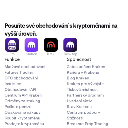
Posuňte své obchodování s kryptoměnami na
vyšší úroveň.
Pro
Kraken
Krak
Desktop
Funkce
Společnost
Maržové obchodování
Zabezpečení Kraken
Futures Trading
Kariéra v Krakenu
OTC obchodování
Blog Kraken
Instituce
Kraken pro vývojáře
Obchodování API
Tisková místnost
Centrum API Kraken
Partnerský program
Odměny za staking
Uvedení aktiv
Pošlete peníze
Stav Krakenu
Opakované nákupy
Centrum podpory
Koupit kryptoměnu
Stížnosti
Prodejte kryptoměnu
Breakout Prop Trading