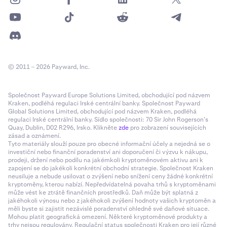
© 2011 – 2026 Payward, Inc.
Společnost Payward Europe Solutions Limited, obchodující pod názvem
Kraken, podléhá regulaci Irské centrální banky. Společnost Payward
Global Solutions Limited, obchodující pod názvem Kraken, podléhá
regulaci Irské centrální banky. Sídlo společnosti: 70 Sir John Rogerson’s
Quay, Dublin, D02 R296, Irsko. Klikněte
zde
pro zobrazení souvisejících
zásad a oznámení.
Tyto materiály slouží pouze pro obecné informační účely a nejedná se o
investiční nebo finanční poradenství ani doporučení či výzvu k nákupu,
prodeji, držení nebo podílu na jakémkoli kryptoměnovém aktivu ani k
zapojení se do jakékoli konkrétní obchodní strategie. Společnost Kraken
neusiluje a nebude usilovat o zvýšení nebo snížení ceny žádné konkrétní
kryptoměny, kterou nabízí. Nepředvídatelná povaha trhů s kryptoměnami
může vést ke ztrátě finančních prostředků. Daň může být splatná z
jakéhokoli výnosu nebo z jakéhokoli zvýšení hodnoty vašich kryptoměn a
měli byste si zajistit nezávislé poradenství ohledně své daňové situace.
Mohou platit geografická omezení. Některé kryptoměnové produkty a
trhy nejsou regulovány. Regulační status společnosti Kraken pro její různé