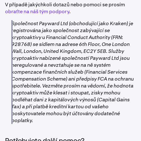
V případě jakýchkoli dotazů nebo pomoci se prosím
obraťte na náš tým podpory
.
Společnost Payward Ltd (obchodující jako Kraken) je
registrována jako společnost zabývající se
kryptoaktivy u Financial Conduct Authority (FRN:
928768) se sídlem na adrese 6th Floor, One London
Wall, London, United Kingdom, EC2Y 5EB. Služby
kryptoaktiv nabízené společností Payward Ltd jsou
neregulované a nevztahuje se na ně systém
kompenzace finančních služeb (Financial Services
Compensation Scheme) ani předpisy FCA na ochranu
spotřebitele. Vezměte prosím na vědomí, že hodnota
kryptoaktiv může klesat i stoupat, zisky mohou
podléhat dani z kapitálových výnosů (Capital Gains
Tax) a při platbě kreditní kartou od vašeho
poskytovatele mohou být účtovány dodatečné
poplatky.