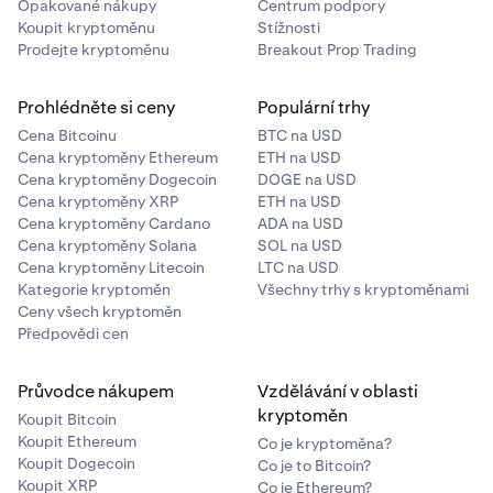
Opakované nákupy
Centrum podpory
Koupit kryptoměnu
Stížnosti
Prodejte kryptoměnu
Breakout Prop Trading
Prohlédněte si ceny
Populární trhy
Cena Bitcoinu
BTC na USD
Cena kryptoměny Ethereum
ETH na USD
Cena kryptoměny Dogecoin
DOGE na USD
Cena kryptoměny XRP
ETH na USD
Cena kryptoměny Cardano
ADA na USD
Cena kryptoměny Solana
SOL na USD
Cena kryptoměny Litecoin
LTC na USD
Kategorie kryptoměn
Všechny trhy s kryptoměnami
Ceny všech kryptoměn
Předpovědi cen
Průvodce nákupem
Vzdělávání v oblasti
kryptoměn
Koupit Bitcoin
Koupit Ethereum
Co je kryptoměna?
Koupit Dogecoin
Co je to Bitcoin?
Koupit XRP
Co je Ethereum?