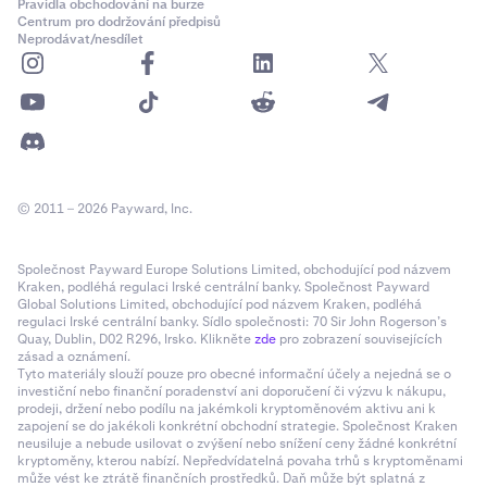
Pravidla obchodování na burze
Centrum pro dodržování předpisů
Neprodávat/nesdílet
© 2011 – 2026 Payward, Inc.
Společnost Payward Europe Solutions Limited, obchodující pod názvem
Kraken, podléhá regulaci Irské centrální banky. Společnost Payward
Global Solutions Limited, obchodující pod názvem Kraken, podléhá
regulaci Irské centrální banky. Sídlo společnosti: 70 Sir John Rogerson’s
Quay, Dublin, D02 R296, Irsko. Klikněte
zde
pro zobrazení souvisejících
zásad a oznámení.
Tyto materiály slouží pouze pro obecné informační účely a nejedná se o
investiční nebo finanční poradenství ani doporučení či výzvu k nákupu,
prodeji, držení nebo podílu na jakémkoli kryptoměnovém aktivu ani k
zapojení se do jakékoli konkrétní obchodní strategie. Společnost Kraken
neusiluje a nebude usilovat o zvýšení nebo snížení ceny žádné konkrétní
kryptoměny, kterou nabízí. Nepředvídatelná povaha trhů s kryptoměnami
může vést ke ztrátě finančních prostředků. Daň může být splatná z