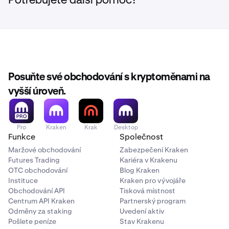
Potřebujete další pomoc?
Posuňte své obchodování s kryptoměnami na
vyšší úroveň.
Pro
Kraken
Krak
Desktop
Funkce
Společnost
Maržové obchodování
Zabezpečení Kraken
Futures Trading
Kariéra v Krakenu
OTC obchodování
Blog Kraken
Instituce
Kraken pro vývojáře
Obchodování API
Tisková místnost
Centrum API Kraken
Partnerský program
Odměny za staking
Uvedení aktiv
Pošlete peníze
Stav Krakenu