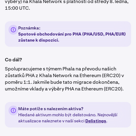
výběry) na Khala Network s platností od středy 8. ledna,
15:00 UTC.
Poznámka:
Spotové obchodování pro PHA (PHA/USD, PHA/EUR)
zůstane k dispozici.
Co dál?
Spolupracujeme s týmem Phala na převodu našich
zůstatků PHA z Khala Network na Ethereum (ERC20) v
poměru 1:1. Jakmile bude tato migrace dokončena,
umožníme vklady a výběry PHA na Ethereum (ERC20).
Máte potíže s nalezením aktiva?
Hledané aktivum mohlo být delistováno. Nejnovější
aktualizace naleznete v naší sekci
Delistings
.