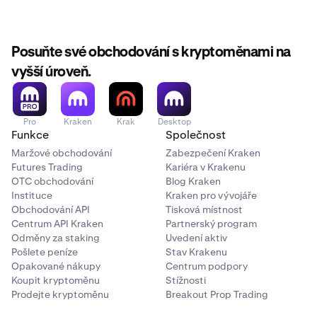
Posuňte své obchodování s kryptoměnami na
vyšší úroveň.
Pro
Kraken
Krak
Desktop
Funkce
Společnost
Maržové obchodování
Zabezpečení Kraken
Futures Trading
Kariéra v Krakenu
OTC obchodování
Blog Kraken
Instituce
Kraken pro vývojáře
Obchodování API
Tisková místnost
Centrum API Kraken
Partnerský program
Odměny za staking
Uvedení aktiv
Pošlete peníze
Stav Krakenu
Opakované nákupy
Centrum podpory
Koupit kryptoměnu
Stížnosti
Prodejte kryptoměnu
Breakout Prop Trading