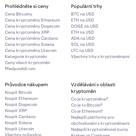
Prohlédněte si ceny
Populární trhy
Cena Bitcoinu
BTC na USD
Cena kryptoměny Ethereum
ETH na USD
Cena kryptoměny Dogecoin
DOGE na USD
Cena kryptoměny XRP
ETH na USD
Cena kryptoměny Cardano
ADA na USD
Cena kryptoměny Solana
SOL na USD
Cena kryptoměny Litecoin
LTC na USD
Kategorie kryptoměn
Všechny trhy s kryptoměnami
Ceny všech kryptoměn
Předpovědi cen
Průvodce nákupem
Vzdělávání v oblasti
kryptoměn
Koupit Bitcoin
Koupit Ethereum
Co je kryptoměna?
Koupit Dogecoin
Co je to Bitcoin?
Koupit XRP
Co je Ethereum?
Koupit Cardano
Nejlepší platformy pro
Koupit Solana
obchodování s kryptoměnami
Koupit Litecoin
Nejlepší kryptoměnové burzy
Všechny průvodce
Kraken vs Coinbase