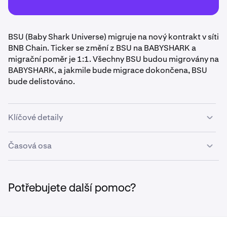
BSU (Baby Shark Universe) migruje na nový kontrakt v síti
BNB Chain. Ticker se změní z BSU na BABYSHARK a
migrační poměr je 1:1. Všechny BSU budou migrovány na
BABYSHARK, a jakmile bude migrace dokončena, BSU
bude delistováno.
Klíčové detaily
Migrační poměr: 1 BSU : 1 BABYSHARK
Časová osa
Adresa původního kontraktu:
0x1AeCab957bAD4C6e36DD29C3d3BB470c4C29
7. – 14. května:
Během této doby bude provedena
768A
migrace a bude znovu spuštěno obchodování/vklady
Potřebujete další pomoc?
a výběry.
Adresa nového kontraktu:
0x777BF78ad4546B61607A17BF4a1977dBbeA98c
28