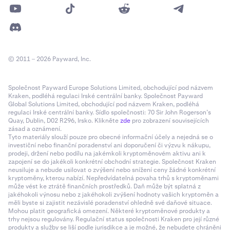
© 2011 – 2026 Payward, Inc.
Společnost Payward Europe Solutions Limited, obchodující pod názvem
Kraken, podléhá regulaci Irské centrální banky. Společnost Payward
Global Solutions Limited, obchodující pod názvem Kraken, podléhá
regulaci Irské centrální banky. Sídlo společnosti: 70 Sir John Rogerson’s
Quay, Dublin, D02 R296, Irsko. Klikněte
zde
pro zobrazení souvisejících
zásad a oznámení.
Tyto materiály slouží pouze pro obecné informační účely a nejedná se o
investiční nebo finanční poradenství ani doporučení či výzvu k nákupu,
prodeji, držení nebo podílu na jakémkoli kryptoměnovém aktivu ani k
zapojení se do jakékoli konkrétní obchodní strategie. Společnost Kraken
neusiluje a nebude usilovat o zvýšení nebo snížení ceny žádné konkrétní
kryptoměny, kterou nabízí. Nepředvídatelná povaha trhů s kryptoměnami
může vést ke ztrátě finančních prostředků. Daň může být splatná z
jakéhokoli výnosu nebo z jakéhokoli zvýšení hodnoty vašich kryptoměn a
měli byste si zajistit nezávislé poradenství ohledně své daňové situace.
Mohou platit geografická omezení. Některé kryptoměnové produkty a
trhy nejsou regulovány. Regulační status společnosti Kraken pro její různé
produkty a služby se liší podle jurisdikce a je možné, že nebudete chráněni