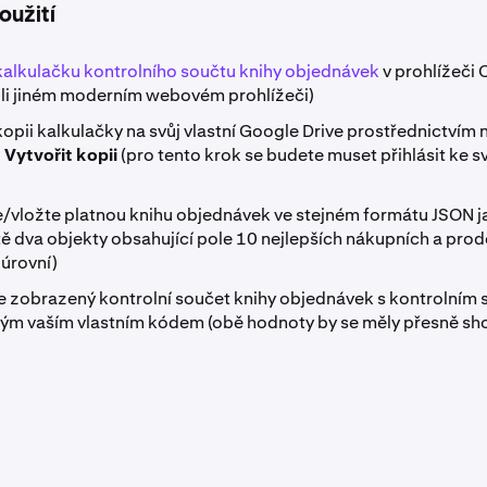
oužití
kalkulačku kontrolního součtu knihy objednávek
v prohlížeči
li jiném moderním webovém prohlížeči)
opii kalkulačky na svůj vlastní Google Drive prostřednictvím
 Vytvořit kopii
(pro tento krok se budete muset přihlásit ke 
e/vložte platnou knihu objednávek ve stejném formátu JSON ja
tě dva objekty obsahující pole 10 nejlepších nákupních a prod
úrovní)
e zobrazený kontrolní součet knihy objednávek s kontrolním
ým vaším vlastním kódem (obě hodnoty by se měly přesně sh