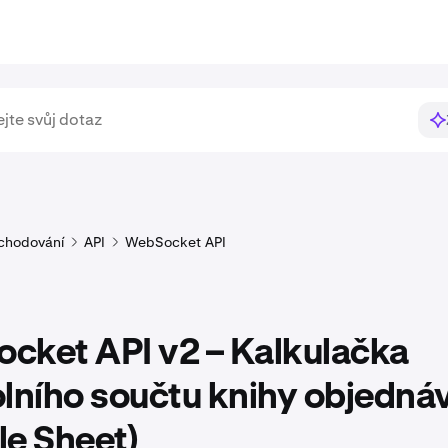
chodování
API
WebSocket API
cket API v2 – Kalkulačka
lního součtu knihy objedná
le Sheet)