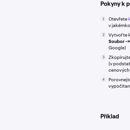
Pokyny k p
Otevřete
1
v jakémko
Vytvořte k
2
Soubor ->
Google)
Zkopírujt
3
(v podsta
cenových 
Porovnejt
4
vypočítan
Příklad