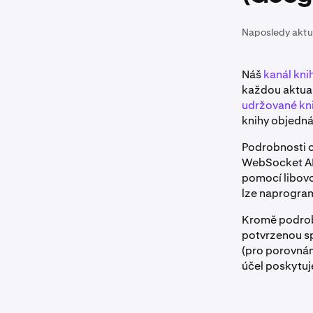
Naposledy aktu
Náš
kanál kn
každou aktual
udržované kn
knihy objedná
Podrobnosti 
WebSocket AP
pomocí libov
lze naprogra
Kromě podrobn
potvrzenou sp
(pro porovnán
účel poskytuj