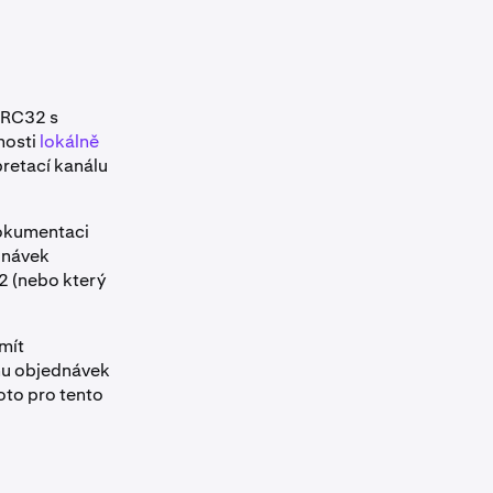
CRC32 s
nosti
lokálně
pretací kanálu
dokumentaci
dnávek
2 (nebo který
mít
hu objednávek
oto pro tento