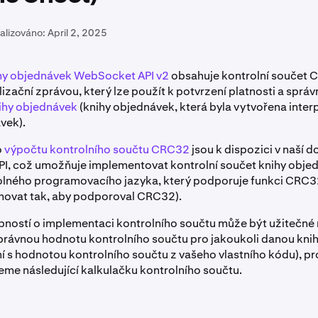
alizováno:
April 2, 2025
ihy objednávek WebSocket API v2
obsahuje kontrolní součet 
izační zprávou, který lze použít k potvrzení platnosti a správ
ihy objednávek
(knihy objednávek, která byla vytvořena inter
vek).
o
výpočtu kontrolního součtu CRC32
jsou k dispozici v naší 
I, což umožňuje implementovat kontrolní součet knihy obje
olného programovacího jazyka, který podporuje funkci CRC3
movat tak, aby podporoval CRC32).
ostí o implementaci kontrolního součtu může být užitečné 
rávnou hodnotu kontrolního součtu pro jakoukoli danou kni
í s hodnotou kontrolního součtu z vašeho vlastního kódu), pr
eme následující kalkulačku kontrolního součtu.