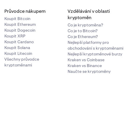
Průvodce nákupem
Vzdělávání v oblasti
kryptoměn
Koupit Bitcoin
Koupit Ethereum
Co je kryptoměna?
Koupit Dogecoin
Co je to Bitcoin?
Koupit XRP
Co je Ethereum?
Koupit Cardano
Nejlepší platformy pro
Koupit Solana
obchodování s kryptoměnami
Koupit Litecoin
Nejlepší kryptoměnové burzy
Všechny průvodce
Kraken vs Coinbase
kryptoměnami
Kraken vs Binance
Naučte se kryptoměny