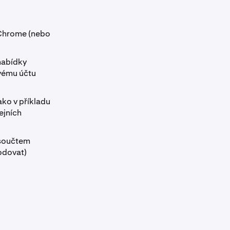
 Chrome (nebo
 nabídky
svému účtu
ko v příkladu
ejních
 součtem
odovat)