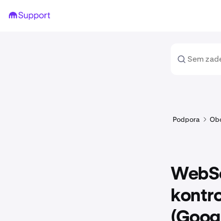
Podpora
Ob
WebSo
kontro
(Goog