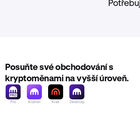
Potřebu
Posuňte své obchodování s
kryptoměnami na vyšší úroveň.
Pro
Kraken
Krak
Desktop