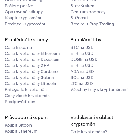
Pošlete peníze
Stav Krakenu
Opakované nákupy
Centrum podpory
Koupit kryptoměnu
Stížnosti
Prodejte kryptoměnu
Breakout Prop Trading
Prohlédněte si ceny
Populární trhy
Cena Bitcoinu
BTC na USD
Cena kryptoměny Ethereum
ETH na USD
Cena kryptoměny Dogecoin
DOGE na USD
Cena kryptoměny XRP
ETH na USD
Cena kryptoměny Cardano
ADA na USD
Cena kryptoměny Solana
SOL na USD
Cena kryptoměny Litecoin
LTC na USD
Kategorie kryptoměn
Všechny trhy s kryptoměnami
Ceny všech kryptoměn
Předpovědi cen
Průvodce nákupem
Vzdělávání v oblasti
kryptoměn
Koupit Bitcoin
Koupit Ethereum
Co je kryptoměna?