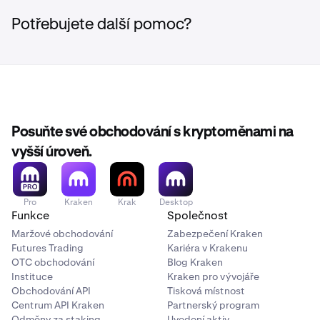
Potřebujete další pomoc?
Posuňte své obchodování s kryptoměnami na
vyšší úroveň.
Pro
Kraken
Krak
Desktop
Funkce
Společnost
Maržové obchodování
Zabezpečení Kraken
Futures Trading
Kariéra v Krakenu
OTC obchodování
Blog Kraken
Instituce
Kraken pro vývojáře
Obchodování API
Tisková místnost
Centrum API Kraken
Partnerský program
Odměny za staking
Uvedení aktiv