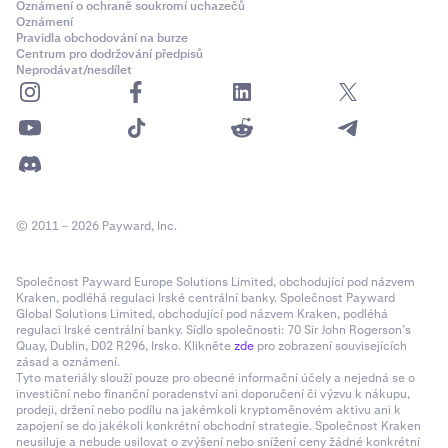
Oznámení o ochraně soukromí uchazečů
Oznámení
Pravidla obchodování na burze
Centrum pro dodržování předpisů
Neprodávat/nesdílet
© 2011 – 2026 Payward, Inc.
Společnost Payward Europe Solutions Limited, obchodující pod názvem
Kraken, podléhá regulaci Irské centrální banky. Společnost Payward
Global Solutions Limited, obchodující pod názvem Kraken, podléhá
regulaci Irské centrální banky. Sídlo společnosti: 70 Sir John Rogerson’s
Quay, Dublin, D02 R296, Irsko. Klikněte
zde
pro zobrazení souvisejících
zásad a oznámení.
Tyto materiály slouží pouze pro obecné informační účely a nejedná se o
investiční nebo finanční poradenství ani doporučení či výzvu k nákupu,
prodeji, držení nebo podílu na jakémkoli kryptoměnovém aktivu ani k
zapojení se do jakékoli konkrétní obchodní strategie. Společnost Kraken
neusiluje a nebude usilovat o zvýšení nebo snížení ceny žádné konkrétní