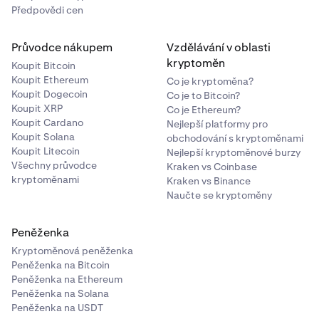
jednu z dostupných platebních metod.
Předpovědi cen
Zadejte částku, kterou chcete prodat (můžete
Průvodce nákupem
Vzdělávání v oblasti
3
přepínat mezi hotovostní hodnotou a objemem
kryptoměn
Koupit Bitcoin
kryptoměny). Hotovost bude přidána na váš
Koupit Ethereum
Co je kryptoměna?
zůstatek ve výchozí měně, kterou jste si uložili
Koupit Dogecoin
Co je to Bitcoin?
Koupit XRP
v aplikaci Kraken. Pokud chcete obdržet hotovost
Co je Ethereum?
Koupit Cardano
Nejlepší platformy pro
v jiné měně, budete muset tuto změnu provést
Koupit Solana
obchodování s kryptoměnami
v nastavení svého
Účtu
ještě před dokončením
Koupit Litecoin
Nejlepší kryptoměnové burzy
transakce.
Všechny průvodce
Kraken vs Coinbase
kryptoměnami
Kraken vs Binance
Naučte se kryptoměny
Peněženka
Poté zadejte částku, kterou chcete převést. Ve
Kryptoměnová peněženka
výchozím nastavení je vybrán typ objednávky
Peněženka na Bitcoin
Okamžitá
­. Pokud je vše v pořádku, klepněte na
Peněženka na Ethereum
Potvrdit
a zkontrolujte údaje.
Peněženka na Solana
Peněženka na USDT