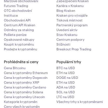
Maržové obchodování
Zabezpečení Kraken
Futures Trading
Kariéra v Krakenu
První pole je aktivum, ze kterého chcete
převádět.
2
OTC obchodování
Blog Kraken
Druhé pole je aktivum, na které chcete
převést.
Instituce
Kraken pro vývojáře
Vyberte z existujících zůstatků na svém účtu.
Obchodování API
Tisková místnost
Centrum API Kraken
Partnerský program
Odměny za staking
Uvedení aktiv
Pošlete peníze
Stav Krakenu
Opakované nákupy
Centrum podpory
Koupit kryptoměnu
Stížnosti
Prodejte kryptoměnu
Breakout Prop Trading
Prohlédněte si ceny
Populární trhy
Cena Bitcoinu
BTC na USD
Cena kryptoměny Ethereum
ETH na USD
Cena kryptoměny Dogecoin
DOGE na USD
Cena kryptoměny XRP
ETH na USD
Cena kryptoměny Cardano
ADA na USD
Cena kryptoměny Solana
SOL na USD
Cena kryptoměny Litecoin
LTC na USD
Kategorie kryptoměn
Všechny trhy s kryptoměnami
Zadejte částku, kterou chcete koupit, a vyberte
3
Ceny všech kryptoměn