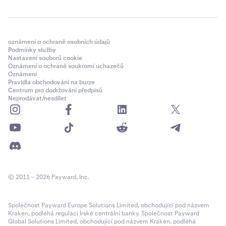
Na další obrazovce můžete zkontrolovat svůj nákup.
4
Pokud je vše v pořádku, klepněte na
Potvrdit
.
oznámení o ochraně osobních údajů
Podmínky služby
Nastavení souborů cookie
Oznámení o ochraně soukromí uchazečů
Oznámení
Pravidla obchodování na burze
Centrum pro dodržování předpisů
Neprodávat/nesdílet
Klepněte na
Pokračovat
a zkontrolujte svůj prodej.
4
Pokud je vše v pořádku, klepněte na
Potvrdit
a prodej dokončete.
© 2011 – 2026 Payward, Inc.
Společnost Payward Europe Solutions Limited, obchodující pod názvem
Kraken, podléhá regulaci Irské centrální banky. Společnost Payward
Global Solutions Limited, obchodující pod názvem Kraken, podléhá