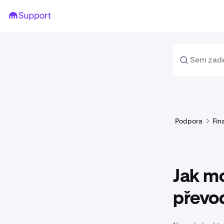
Podpora
Fin
Jak m
převo