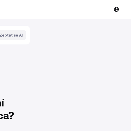
Zeptat se AI
í
ca?