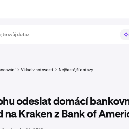
ancování
Vklad v hotovosti
Nejčastější dotazy
ohu odeslat domácí bankovn
d na Kraken z Bank of Ameri