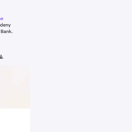
ne
edeny
 Bank.
ů
.