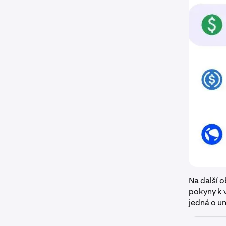
Na další 
pokyny k v
jedná o un