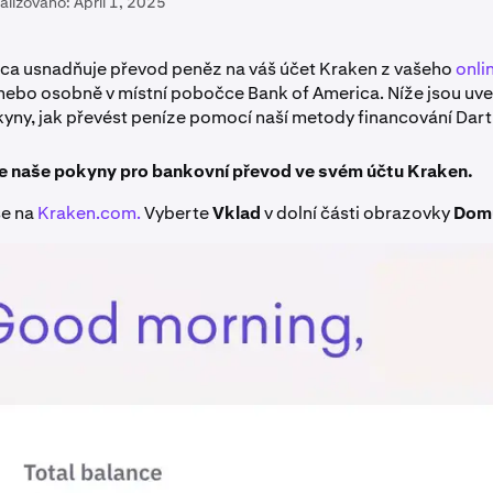
alizováno:
April 1, 2025
ca usnadňuje převod peněz na váš účet Kraken z vašeho
onli
nebo osobně v místní pobočce Bank of America. Níže jsou uv
ny, jak převést peníze pomocí naší metody financování Dart
e naše pokyny pro bankovní převod ve svém účtu Kraken.
se na
Kraken.com.
Vyberte
Vklad
v dolní části obrazovky
Dom