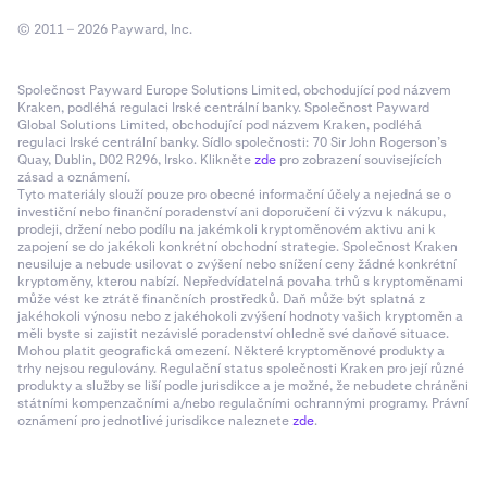
© 2011 – 2026 Payward, Inc.
Společnost Payward Europe Solutions Limited, obchodující pod názvem
Kraken, podléhá regulaci Irské centrální banky. Společnost Payward
Global Solutions Limited, obchodující pod názvem Kraken, podléhá
regulaci Irské centrální banky. Sídlo společnosti: 70 Sir John Rogerson’s
Quay, Dublin, D02 R296, Irsko. Klikněte
zde
pro zobrazení souvisejících
zásad a oznámení.
Tyto materiály slouží pouze pro obecné informační účely a nejedná se o
investiční nebo finanční poradenství ani doporučení či výzvu k nákupu,
prodeji, držení nebo podílu na jakémkoli kryptoměnovém aktivu ani k
zapojení se do jakékoli konkrétní obchodní strategie. Společnost Kraken
neusiluje a nebude usilovat o zvýšení nebo snížení ceny žádné konkrétní
kryptoměny, kterou nabízí. Nepředvídatelná povaha trhů s kryptoměnami
může vést ke ztrátě finančních prostředků. Daň může být splatná z
jakéhokoli výnosu nebo z jakéhokoli zvýšení hodnoty vašich kryptoměn a
měli byste si zajistit nezávislé poradenství ohledně své daňové situace.
Mohou platit geografická omezení. Některé kryptoměnové produkty a
trhy nejsou regulovány. Regulační status společnosti Kraken pro její různé
produkty a služby se liší podle jurisdikce a je možné, že nebudete chráněni
státními kompenzačními a/nebo regulačními ochrannými programy. Právní
oznámení pro jednotlivé jurisdikce naleznete
zde
.