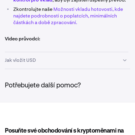
•
Zkontrolujte naše
Možnosti vkladu hotovosti, kde
najdete podrobnosti o poplatcích, minimálních
částkách a době zpracování.
Video průvodci:
Jak vložit USD
Jak vložit USD (domácí)
Potřebujete další pomoc?
Jak vložit USD pomocí čísla SWIFT na platformu
Kraken (mezinárodní)
Posuňte své obchodování s kryptoměnami na