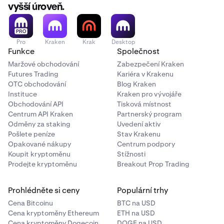
vyšší úroveň.
Pro
Kraken
Krak
Desktop
Funkce
Společnost
Maržové obchodování
Zabezpečení Kraken
Futures Trading
Kariéra v Krakenu
OTC obchodování
Blog Kraken
Instituce
Kraken pro vývojáře
Obchodování API
Tisková místnost
Centrum API Kraken
Partnerský program
Odměny za staking
Uvedení aktiv
Pošlete peníze
Stav Krakenu
Opakované nákupy
Centrum podpory
Koupit kryptoměnu
Stížnosti
Prodejte kryptoměnu
Breakout Prop Trading
Prohlédněte si ceny
Populární trhy
Cena Bitcoinu
BTC na USD
Cena kryptoměny Ethereum
ETH na USD
Cena kryptoměny Dogecoin
DOGE na USD