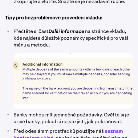
zkopírujte a vložte. Snažte se je nezadávat ručně.
Tipy pro bezproblémové provedení vkladu:
•
Přečtěte si část
Další informace
na stránce vkladu,
kde najdete důležité poznámky specifické pro vaši
měnu a metodu.
•
Banky mohou mít jedinečné požadavky. Ověřte si je
u své banky, pokud si nejste jisti, jak pokračovat.
•
Před odesláním prostředků použijte náš
seznam
kontrol pro vklad
, aby byl zajištěn úspěšný převod.