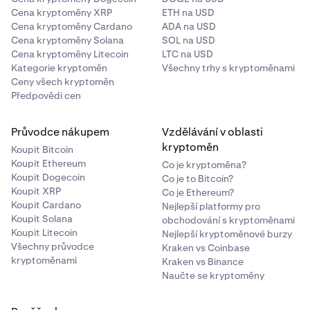
Cena kryptoměny XRP
ETH na USD
Cena kryptoměny Cardano
ADA na USD
Cena kryptoměny Solana
SOL na USD
Cena kryptoměny Litecoin
LTC na USD
Kategorie kryptoměn
Všechny trhy s kryptoměnami
Ceny všech kryptoměn
Předpovědi cen
Průvodce nákupem
Vzdělávání v oblasti
kryptoměn
Koupit Bitcoin
Koupit Ethereum
Co je kryptoměna?
Koupit Dogecoin
Co je to Bitcoin?
Koupit XRP
Co je Ethereum?
Koupit Cardano
Nejlepší platformy pro
Koupit Solana
obchodování s kryptoměnami
Koupit Litecoin
Nejlepší kryptoměnové burzy
Všechny průvodce
Kraken vs Coinbase
kryptoměnami
Kraken vs Binance
Naučte se kryptoměny