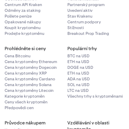
Centrum API Kraken
Partnerský program
Odměny za staking
Uvedení aktiv
Pošlete peníze
Stav Krakenu
Opakované nákupy
Centrum podpory
Koupit kryptoměnu
Stížnosti
Prodejte kryptoměnu
Breakout Prop Trading
Prohlédněte si ceny
Populární trhy
Cena Bitcoinu
BTC na USD
Cena kryptoměny Ethereum
ETH na USD
Cena kryptoměny Dogecoin
DOGE na USD
Cena kryptoměny XRP
ETH na USD
Cena kryptoměny Cardano
ADA na USD
Cena kryptoměny Solana
SOL na USD
Cena kryptoměny Litecoin
LTC na USD
Kategorie kryptoměn
Všechny trhy s kryptoměnami
Ceny všech kryptoměn
Předpovědi cen
Průvodce nákupem
Vzdělávání v oblasti