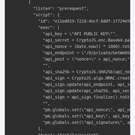
        {

          "listen": "prerequest",

          "script": {

            "id": "e11ed019-722d-4ecf-8ddf-1f724e5b1a
            "exec": [

              "api_key = \"API PUBLIC KEY\"",

              "api_secret = CryptoJS.enc.Base64.pars
              "api_nonce = (Date.now() * 1000).toStri
              "api_endpoint = \"/0/private/GetWebSock
              "api_post = \"nonce=\" + api_nonce;",

              "",

              "api_sha256 = CryptoJS.SHA256(api_nonce
              "api_sign = CryptoJS.algo.HMAC.create(
              "api_sign.update(api_endpoint, api_secr
              "api_sign.update(api_sha256, api_secret
              "api_sign = api_sign.finalize().toStri
              "",

              "pm.globals.set(\"api_nonce\", api_nonc
              "pm.globals.set(\"api_key\", api_key);"
              "pm.globals.set(\"api_signature\", api_
            ],
