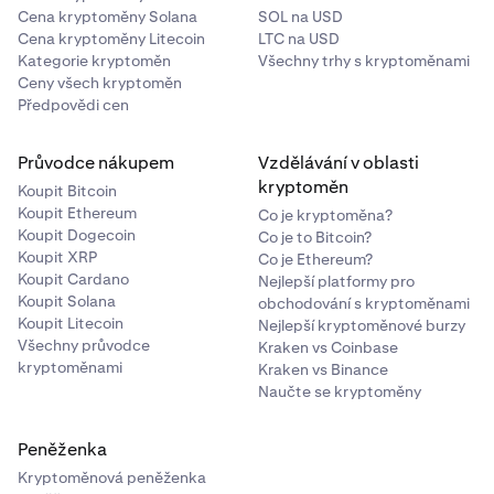
Cena kryptoměny Solana
SOL na USD
Cena kryptoměny Litecoin
LTC na USD
Kategorie kryptoměn
Všechny trhy s kryptoměnami
Ceny všech kryptoměn
Předpovědi cen
Průvodce nákupem
Vzdělávání v oblasti
kryptoměn
Koupit Bitcoin
Koupit Ethereum
Co je kryptoměna?
Koupit Dogecoin
Co je to Bitcoin?
Koupit XRP
Co je Ethereum?
Koupit Cardano
Nejlepší platformy pro
Koupit Solana
obchodování s kryptoměnami
Koupit Litecoin
Nejlepší kryptoměnové burzy
Všechny průvodce
Kraken vs Coinbase
kryptoměnami
Kraken vs Binance
Naučte se kryptoměny
Peněženka
Kryptoměnová peněženka