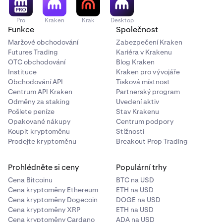
Pro
Kraken
Krak
Desktop
Funkce
Společnost
Maržové obchodování
Zabezpečení Kraken
Futures Trading
Kariéra v Krakenu
OTC obchodování
Blog Kraken
Instituce
Kraken pro vývojáře
Obchodování API
Tisková místnost
Centrum API Kraken
Partnerský program
Odměny za staking
Uvedení aktiv
Pošlete peníze
Stav Krakenu
Opakované nákupy
Centrum podpory
Koupit kryptoměnu
Stížnosti
Prodejte kryptoměnu
Breakout Prop Trading
Prohlédněte si ceny
Populární trhy
Cena Bitcoinu
BTC na USD
Cena kryptoměny Ethereum
ETH na USD
Cena kryptoměny Dogecoin
DOGE na USD
Cena kryptoměny XRP
ETH na USD
Cena kryptoměny Cardano
ADA na USD