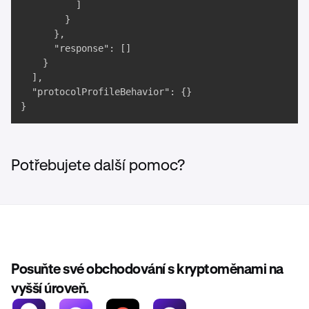
          ]

        }

      },

      "response": []

    }

  ],

  "protocolProfileBehavior": {}

}
Potřebujete další pomoc?
Posuňte své obchodování s kryptoměnami na
vyšší úroveň.