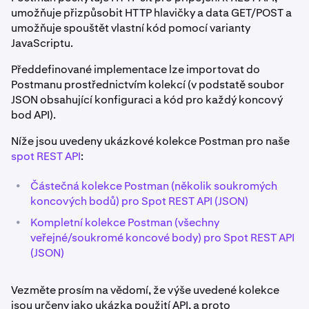
umožňuje přizpůsobit HTTP hlavičky a data GET/POST a
umožňuje spouštět vlastní kód pomocí varianty
JavaScriptu.
Předdefinované implementace lze importovat do
Postmanu prostřednictvím kolekcí (v podstatě soubor
JSON obsahující konfiguraci a kód pro každý koncový
bod API).
Níže jsou uvedeny ukázkové kolekce Postman pro naše
spot REST API
:
•
Částečná kolekce Postman (několik soukromých
koncových bodů) pro Spot REST API (JSON)
•
Kompletní kolekce Postman (všechny
veřejné/soukromé koncové body) pro Spot REST API
(JSON)
Vezměte prosím na vědomí, že výše uvedené kolekce
jsou určeny jako ukázka použití API, a proto