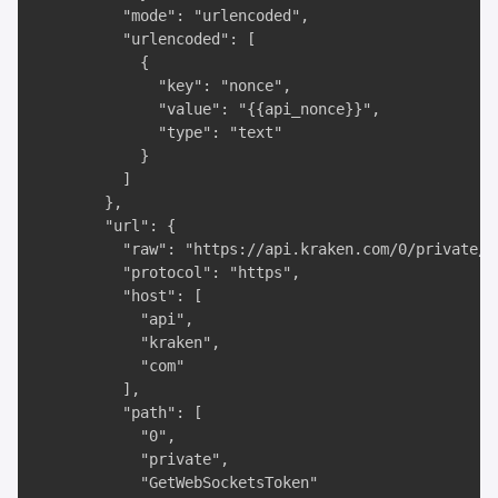
          "mode": "urlencoded",

          "urlencoded": [

            {

              "key": "nonce",

              "value": "{{api_nonce}}",

              "type": "text"

            }

          ]

        },

        "url": {

          "raw": "https://api.kraken.com/0/private/G
          "protocol": "https",

          "host": [

            "api",

            "kraken",

            "com"

          ],

          "path": [

            "0",

            "private",

            "GetWebSocketsToken"
