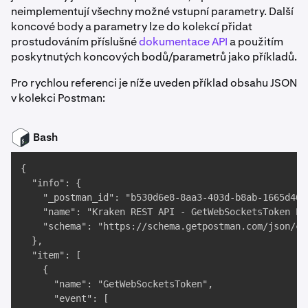
neimplementují všechny možné vstupní parametry. Další
koncové body a parametry lze do kolekcí přidat
prostudováním příslušné
dokumentace API
a použitím
poskytnutých koncových bodů/parametrů jako příkladů.
Pro rychlou referenci je níže uveden příklad obsahu JSON
v kolekci Postman:
Bash
{

  "info": {

    "_postman_id": "b530d6e8-8aa3-403d-b8ab-1665d4606
    "name": "Kraken REST API - GetWebSocketsToken End
    "schema": "https://schema.getpostman.com/json/co
  },

  "item": [

    {

      "name": "GetWebSocketsToken",

      "event": [
