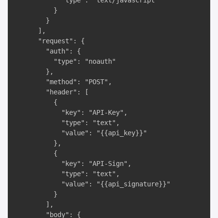
            "type": "text/javascript"

          }

        }

      ],

      "request": {

        "auth": {

          "type": "noauth"

        },

        "method": "POST",

        "header": [

          {

            "key": "API-Key",

            "type": "text",

            "value": "{{api_key}}"

          },

          {

            "key": "API-Sign",

            "type": "text",

            "value": "{{api_signature}}"

          }

        ],

        "body": {
