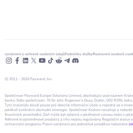
oznámení o ochraně osobních údajů
Podmínky služby
Nastavení souborů cook
© 2011 – 2026 Payward, Inc.
Společnost Payward Europe Solutions Limited, obchodující pod názvem Kraken,
banky. Sídlo společnosti: 70 Sir John Rogerson’s Quay, Dublin, D02 R296, Irsko
Tyto materiály slouží pouze pro obecné informační účely a nejedná se o inves
jakékoli konkrétní obchodní strategie. Společnost Kraken neusiluje a nebud
finančních prostředků. Daň může být splatná z jakéhokoli výnosu nebo z jaké
Některé kryptoměnové produkty a trhy nejsou regulovány. Regulační status sp
ochrannými programy. Právní oznámení pro jednotlivé jurisdikce naleznete
zd