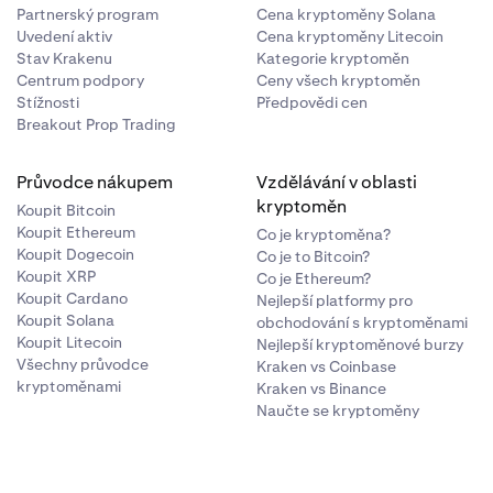
Partnerský program
Cena kryptoměny Solana
Uvedení aktiv
Cena kryptoměny Litecoin
Stav Krakenu
Kategorie kryptoměn
Centrum podpory
Ceny všech kryptoměn
Stížnosti
Předpovědi cen
Breakout Prop Trading
Průvodce nákupem
Vzdělávání v oblasti
kryptoměn
Koupit Bitcoin
Koupit Ethereum
Co je kryptoměna?
Koupit Dogecoin
Co je to Bitcoin?
Koupit XRP
Co je Ethereum?
Koupit Cardano
Nejlepší platformy pro
Koupit Solana
obchodování s kryptoměnami
Koupit Litecoin
Nejlepší kryptoměnové burzy
Všechny průvodce
Kraken vs Coinbase
kryptoměnami
Kraken vs Binance
Naučte se kryptoměny