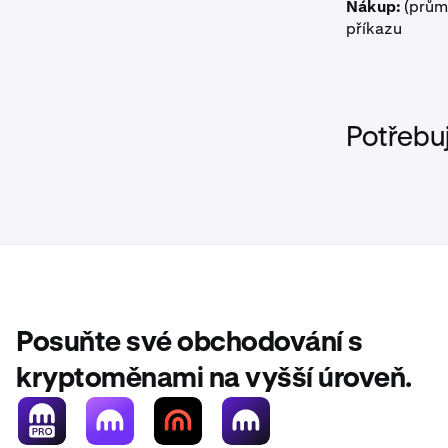
Nákup:
(průmě
příkazu
Potřebu
Posuňte své obchodování s
kryptoměnami na vyšší úroveň.