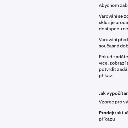
Abychom zabrá
Varování se z
skluz je proc
dostupnou ce
Varování před
současné době
Pokud zadáte t
více, zobrazí
potvrdit zadá
příkaz.
Jak vypočítá
Vzorec pro vý
Prodej:
(aktuá
příkazu