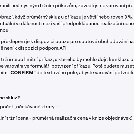
nili neúmyslným tržním příkazům, zavedli jsme varování př
obrazí, když průměrný skluz u příkazu je větší nebo roven 3 %
entuální vzdálenost mezi vaší předpokládanou realizační cenou
nou.
 překlepem je k dispozici pouze pro spotové obchodování na
 není k dispozici podpora API.
ržní nebo limitní příkaz, u kterého by mohlo dojít ke skluzu 
 se varování ve formuláři potvrzení příkazu. Poté budete muset
ním „
CONFIRM
“ do textového pole, abyste varování potvrdili 
me skluz?
počet „očekávané ztráty“:
lní tržní cena - průměrná realizační cena v knize objednávek) 