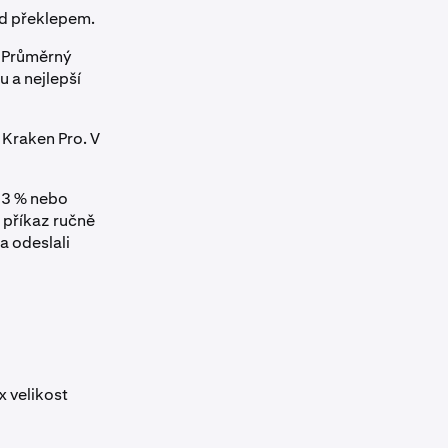
ed překlepem.
. Průměrný
 a nejlepší
 Kraken Pro. V
o 3 % nebo
 příkaz ručně
a odeslali
x velikost