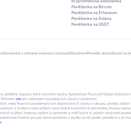
Kryptoměnová peněženka
Peněženka na Bitcoin
Peněženka na Ethereum
Peněženka na Solana
Peněženka na USDT
ie
Oznámení o ochraně soukromí uchazečů
Oznámení
Pravidla obchodování na b
 podléhá regulaci Irské centrální banky. Společnost Payward Global Solutions L
. Klikněte
zde
pro zobrazení souvisejících zásad a oznámení.
tiční nebo finanční poradenství ani doporučení či výzvu k nákupu, prodeji, drže
e usilovat o zvýšení nebo snížení ceny žádné konkrétní kryptoměny, kterou nabí
hokoli zvýšení hodnoty vašich kryptoměn a měli byste si zajistit nezávislé pora
olečnosti Kraken pro její různé produkty a služby se liší podle jurisdikce a je
e
.