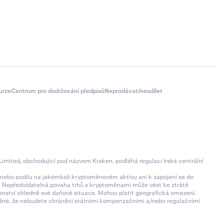
urze
Centrum pro dodržování předpisů
Neprodávat/nesdílet
imited, obchodující pod názvem Kraken, podléhá regulaci Irské centrální
ní nebo podílu na jakémkoli kryptoměnovém aktivu ani k zapojení se do
zí. Nepředvídatelná povaha trhů s kryptoměnami může vést ke ztrátě
denství ohledně své daňové situace. Mohou platit geografická omezení.
 možné, že nebudete chráněni státními kompenzačními a/nebo regulačními