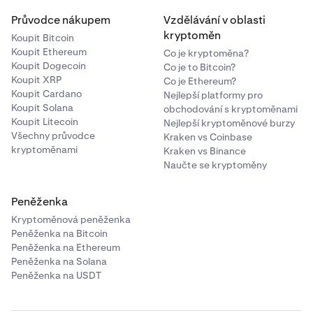
Průvodce nákupem
Vzdělávání v oblasti
kryptoměn
Koupit Bitcoin
Koupit Ethereum
Co je kryptoměna?
Koupit Dogecoin
Co je to Bitcoin?
Koupit XRP
Co je Ethereum?
Koupit Cardano
Nejlepší platformy pro
Koupit Solana
obchodování s kryptoměnami
Koupit Litecoin
Nejlepší kryptoměnové burzy
Všechny průvodce
Kraken vs Coinbase
kryptoměnami
Kraken vs Binance
Naučte se kryptoměny
Peněženka
Kryptoměnová peněženka
Peněženka na Bitcoin
Peněženka na Ethereum
Peněženka na Solana
Peněženka na USDT