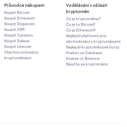
Průvodce nákupem
Vzdělávání v oblasti
přebytek nad
li není na trhu
kryptoměn
10 $.
Koupit Bitcoin
rocesem
Koupit Ethereum
Co je kryptoměna?
astní kapitál
zavázali
Koupit Dogecoin
Co je to Bitcoin?
Koupit XRP
Co je Ethereum?
Koupit Cardano
Nejlepší platformy pro
tálu. Žádný
 které by byl
Koupit Solana
obchodování s kryptoměnami
 může svou
Koupit Litecoin
Nejlepší kryptoměnové burzy
Všechny průvodce
Kraken vs Coinbase
 Poplatek je
kryptoměnami
Kraken vs Binance
lového
Naučte se kryptoměny
 $ nad
 $.
oces částečné
 účtované
Přiřazeno
poskytovatelům