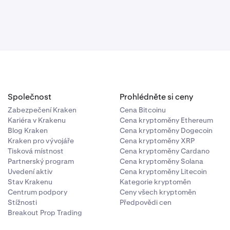
zavření
ky pokusí
ento příkaz má
záporných
marže, ale
Společnost
Prohlédněte si ceny
kusí obnovit
Zabezpečení Kraken
Cena Bitcoinu
ačuje, dokud
rší
Kariéra v Krakenu
Cena kryptoměny Ethereum
ela uzavřena.
Blog Kraken
Cena kryptoměny Dogecoin
ovém případě
Kraken pro vývojáře
Cena kryptoměny XRP
a nulového
Tisková místnost
Cena kryptoměny Cardano
ovídá rozdílu
Partnerský program
Cena kryptoměny Solana
za 8 000 $.
astního
Uvedení aktiv
Cena kryptoměny Litecoin
a
7 481 $
, vaše
Stav Krakenu
Kategorie kryptoměn
$
– cenu, při
Centrum podpory
Ceny všech kryptoměn
aci příkazu za
 ceně 20 000
Stížnosti
Předpovědi cen
činí 2 000 $,
Breakout Prop Trading