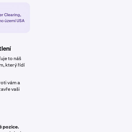
er Clearing,
imo území USA
lení
ťuje to náš
 který řídí
oti vám a
zavře vaši
 pozice.