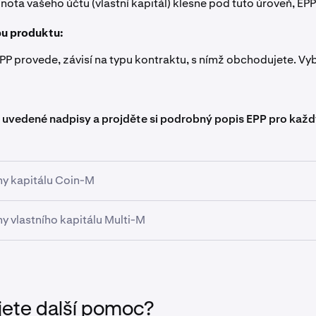
ota vašeho účtu (vlastní kapitál) klesne pod tuto úroveň, EPP 
pu produktu:
EPP provede, závisí na typu kontraktu, s nímž obchodujete. Vyb
 uvedené nadpisy a projděte si podrobný popis EPP pro každ
ny kapitálu Coin-M
kty využívají
3krokový proces:
y vlastního kapitálu Multi-M
 skládá z pěti hlavních kroků:
vidace
likvidace
jete další pomoc?