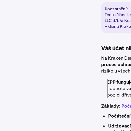
Upozornění:
Tento článek 
LLC d/b/a Kra
– klienti Krak
Váš účet n
Na Kraken Der
proces ochran
riziko u všech
EPP funguj
hodnota vaš
pozici dřív
Základy:
Poč
Počáteční
Udržovací