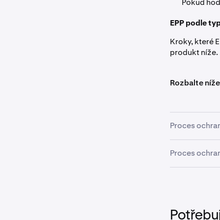
Pokud hodn
EPP podle ty
Kroky, které 
produkt níže.
Rozbalte níže
Proces ochra
Coin-M kontra
Proces ochran
Multi-M EPP se
Úplná lik
1
Přidělení
2
Částečná 
1
Odvolání
3
Potřebu