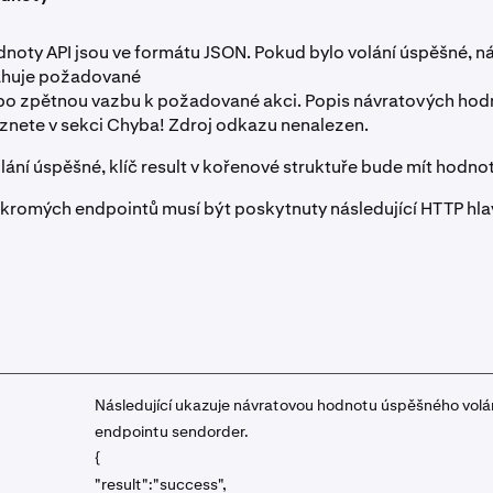
noty API jsou ve formátu JSON. Pokud bylo volání úspěšné, n
ahuje požadované
bo zpětnou vazbu k požadované akci. Popis návratových hod
znete v sekci Chyba! Zdroj odkazu nenalezen.
lání úspěšné, klíč result v kořenové struktuře bude mít hodno
ukromých endpointů musí být poskytnuty následující HTTP hla
Následující ukazuje návratovou hodnotu úspěšného volá
endpointu sendorder.
{
"result":"success",