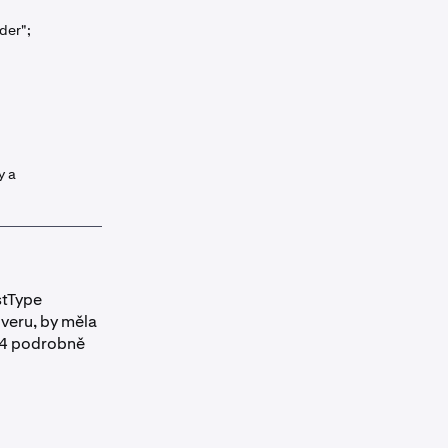
der";
y a
stType
rveru, by měla
e 4 podrobně