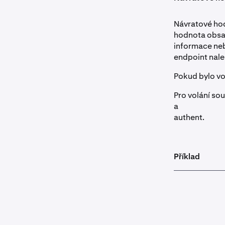
Návratové hod
hodnota obs
informace ne
endpoint nale
Pokud bylo vo
Pro volání so
a
authent.
Příklad