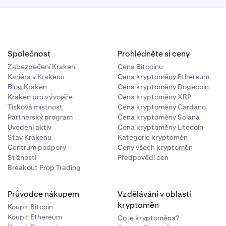
Společnost
Prohlédněte si ceny
Zabezpečení Kraken
Cena Bitcoinu
Kariéra v Krakenu
Cena kryptoměny Ethereum
Blog Kraken
Cena kryptoměny Dogecoin
Kraken pro vývojáře
Cena kryptoměny XRP
Tisková místnost
Cena kryptoměny Cardano
Partnerský program
Cena kryptoměny Solana
Uvedení aktiv
Cena kryptoměny Litecoin
Stav Krakenu
Kategorie kryptoměn
Centrum podpory
Ceny všech kryptoměn
Stížnosti
Předpovědi cen
Breakout Prop Trading
Průvodce nákupem
Vzdělávání v oblasti
kryptoměn
Koupit Bitcoin
Koupit Ethereum
Co je kryptoměna?