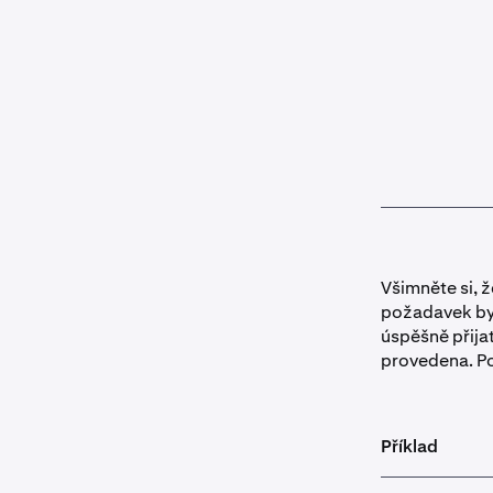
Všimněte si, 
požadavek by
úspěšně přija
provedena. Pod
Příklad