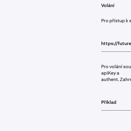
Volání
Pro přístup k 
https://futur
Pro volání so
apiKey a
authent. Zahr
Příklad