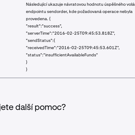
Následující ukazuje návratovou hodnotu úspěšného volá
endpointu sendorder, kde požadovaná operace nebyla
provedena. {
"result":"success",
"serverTime":"2016-02-25T09:45:53.818Z",
"sendStatus":{
"receivedTime":"2016-02-25T09:45:53.601Z",
"status":"insufficientAvailableFunds"
}
}
jete další pomoc?