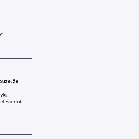
0"
pouze, že
yla
relevantní.