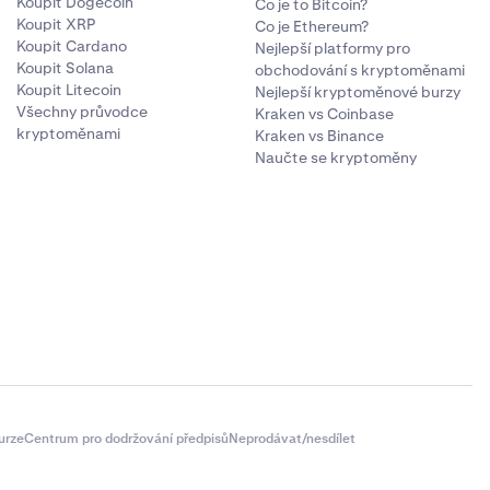
Koupit Dogecoin
Co je to Bitcoin?
Koupit XRP
Co je Ethereum?
Koupit Cardano
Nejlepší platformy pro
Koupit Solana
obchodování s kryptoměnami
Koupit Litecoin
Nejlepší kryptoměnové burzy
Všechny průvodce
Kraken vs Coinbase
kryptoměnami
Kraken vs Binance
Naučte se kryptoměny
urze
Centrum pro dodržování předpisů
Neprodávat/nesdílet