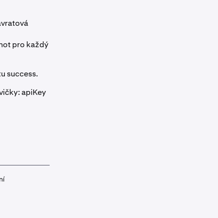
ávratová
not pro každý
tu success.
vičky: apiKey
ní