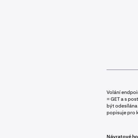
Volání endpoi
= GET a s pos
být odesílána
popisuje pro 
Návratové h