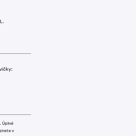
L.
vičky:
. Úplné
znete v