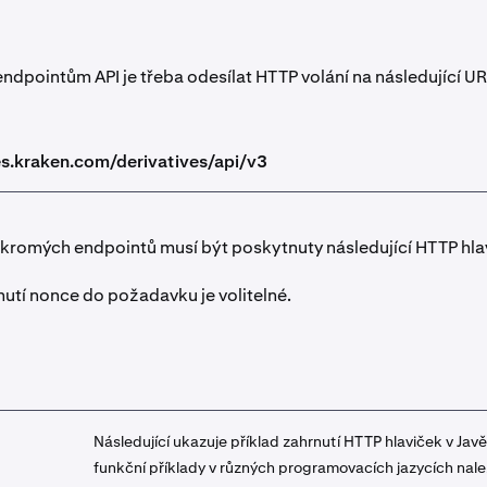
endpointům API je třeba odesílat HTTP volání na následující UR
es.kraken.com/derivatives/api/v3
ukromých endpointů musí být poskytnuty následující HTTP hla
nutí nonce do požadavku je volitelné.
Následující ukazuje příklad zahrnutí HTTP hlaviček v Javě
funkční příklady v různých programovacích jazycích nale