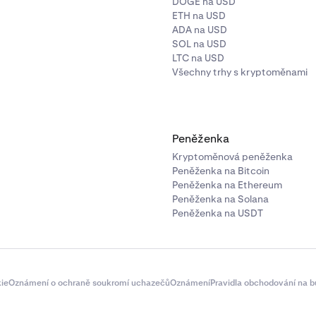
DOGE na USD
ETH na USD
ADA na USD
SOL na USD
LTC na USD
Všechny trhy s kryptoměnami
Peněženka
Kryptoměnová peněženka
Peněženka na Bitcoin
Peněženka na Ethereum
Peněženka na Solana
Peněženka na USDT
ie
Oznámení o ochraně soukromí uchazečů
Oznámení
Pravidla obchodování na b