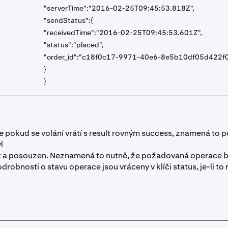
"serverTime":"2016-02-25T09:45:53.818Z",
"sendStatus":{
"receivedTime":"2016-02-25T09:45:53.601Z",
"status":"placed",
"order_id":"c18f0c17-9971-40e6-8e5b10df05d422f
}
}
že pokud se volání vrátí s result rovným success, znamená to 
l
t a posouzen. Neznamená to nutně, že požadovaná operace b
robnosti o stavu operace jsou vráceny v klíči status, je-li to 