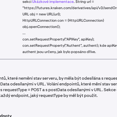
sekci
Ukázkové implementace
. String url =
"https://futures.kraken.com/derivatives/api/v3/sendOr
URL obj = new URL(url);
HttpURLConnection con = (HttpURLConnection)
obj.openConnection();
...
con.setRequestProperty("APIKey", apiKey);
con.setRequestProperty("Authent", authent); kde apiKe
authent jsou určeny, jak bylo popsáno dříve.
ntů, které nemění stav serveru, by měla být odesílána s reque
tData odesílanými v URL. Volání endpointů, které mění stav se
 s requestType = POST a s postData odesílanými v URL. Sekc
každý endpoint, jaký requestType by měl být použit.
odnoty