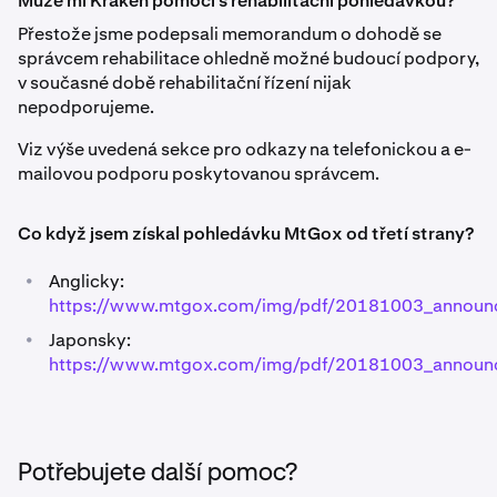
Může mi Kraken pomoci s rehabilitační pohledávkou?
Přestože jsme podepsali memorandum o dohodě se
správcem rehabilitace ohledně možné budoucí podpory,
v současné době rehabilitační řízení nijak
nepodporujeme.
Viz výše uvedená sekce pro odkazy na telefonickou a e-
mailovou podporu poskytovanou správcem.
Co když jsem získal pohledávku MtGox od třetí strany?
•
Anglicky:
https://www.mtgox.com/img/pdf/20181003_announ
•
Japonsky:
https://www.mtgox.com/img/pdf/20181003_announc
Potřebujete další pomoc?