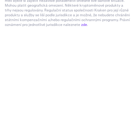
měli byste si zajistit nezávislé poradenství ohledně své daňové situace.
Mohou platit geografická omezení. Některé kryptoměnové produkty a
trhy nejsou regulovány. Regulační status společnosti Kraken pro její různé
produkty a služby se liší podle jurisdikce a je možné, že nebudete chráněni
státními kompenzačními a/nebo regulačními ochrannými programy. Právní
oznámení pro jednotlivé jurisdikce naleznete
zde
.