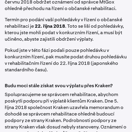
červnu 2018 obdržet oznámení od správce MtGox
ohledně přechodu na řízení o občanské rehabilitaci.
Termín pro podání vaší pohledávky v řízení o občanské
rehabilitaci je
22. října 2018
. Toto se liší od pohledávky,
kterou jste mohli podat v konkurzním řízení, a musí být
učiněno, abyste zajistili obdržení výplaty.
Pokud jste v této fázi podali pouze pohledávku v
konkurzním řízení, pak musíte podat druhou pohledávku
v rehabilitačním řízení do 22. října 2018 (japonského
standardního času).
Budu moci stále získat svou výplatu přes Kraken?
Spolupracujeme se správcem rehabilitace, abychom
poskytli podporu při výplatě klientům Kraken. Dne 5.
října 2018 společnost Kraken uzavřela memorandum o
dohodě se správcem rehabilitace ohledně budoucí
podpory ze strany Kraken. Podrobnosti podpory ze
strany Kraken však dosud nebyly stanoveny. Oznámení o