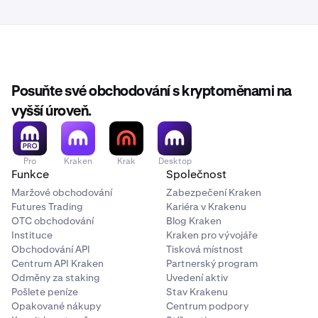
Posuňte své obchodování s kryptoměnami na
vyšší úroveň.
Pro
Kraken
Krak
Desktop
Funkce
Společnost
Maržové obchodování
Zabezpečení Kraken
Futures Trading
Kariéra v Krakenu
OTC obchodování
Blog Kraken
Instituce
Kraken pro vývojáře
Obchodování API
Tisková místnost
Centrum API Kraken
Partnerský program
Odměny za staking
Uvedení aktiv
Pošlete peníze
Stav Krakenu
Opakované nákupy
Centrum podpory