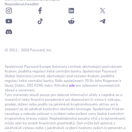
Neprodávat/nesdílet
© 2011 – 2026 Payward, Inc.
Společnost Payward Europe Solutions Limited, obchodující pod názvem
Kraken, podléhá regulaci Irské centrální banky. Společnost Payward
Global Solutions Limited, obchodující pod názvem Kraken, podléhá
regulaci Irské centrální banky. Sídlo společnosti: 70 Sir John Rogerson’s
Quay, Dublin, D02 R296, Irsko. Klikněte
zde
pro zobrazení souvisejících
zásad a oznámení.
Tyto materiály slouží pouze pro obecné informační účely a nejedná se o
investiční nebo finanční poradenství ani doporučení či výzvu k nákupu,
prodeji, držení nebo podílu na jakémkoli kryptoměnovém aktivu ani k
zapojení se do jakékoli konkrétní obchodní strategie. Společnost Kraken
neusiluje a nebude usilovat o zvýšení nebo snížení ceny žádné konkrétní
kryptoměny, kterou nabízí. Nepředvídatelná povaha trhů s kryptoměnami
může vést ke ztrátě finančních prostředků. Daň může být splatná z
jakéhokoli výnosu nebo z jakéhokoli zvýšení hodnoty vašich kryptoměn a