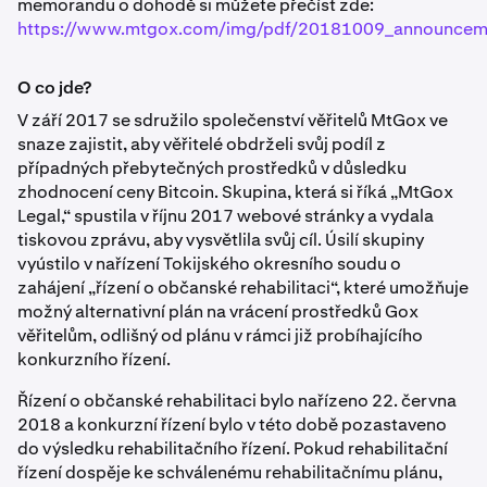
memorandu o dohodě si můžete přečíst zde:
https://www.mtgox.com/img/pdf/20181009_announcem
O co jde?
V září 2017 se sdružilo společenství věřitelů MtGox ve
snaze zajistit, aby věřitelé obdrželi svůj podíl z
případných přebytečných prostředků v důsledku
zhodnocení ceny Bitcoin. Skupina, která si říká „MtGox
Legal,“ spustila v říjnu 2017 webové stránky a vydala
tiskovou zprávu, aby vysvětlila svůj cíl. Úsilí skupiny
vyústilo v nařízení Tokijského okresního soudu o
zahájení „řízení o občanské rehabilitaci“, které umožňuje
možný alternativní plán na vrácení prostředků Gox
věřitelům, odlišný od plánu v rámci již probíhajícího
konkurzního řízení.
Řízení o občanské rehabilitaci bylo nařízeno 22. června
2018 a konkurzní řízení bylo v této době pozastaveno
do výsledku rehabilitačního řízení. Pokud rehabilitační
řízení dospěje ke schválenému rehabilitačnímu plánu,