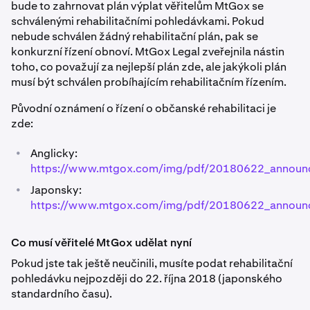
bude to zahrnovat plán výplat věřitelům MtGox se
schválenými rehabilitačními pohledávkami. Pokud
nebude schválen žádný rehabilitační plán, pak se
konkurzní řízení obnoví. MtGox Legal zveřejnila nástin
toho, co považují za nejlepší plán zde, ale jakýkoli plán
musí být schválen probíhajícím rehabilitačním řízením.
Původní oznámení o řízení o občanské rehabilitaci je
zde:
•
Anglicky:
https://www.mtgox.com/img/pdf/20180622_announ
•
Japonsky:
https://www.mtgox.com/img/pdf/20180622_announ
Co musí věřitelé MtGox udělat nyní
Pokud jste tak ještě neučinili, musíte podat rehabilitační
pohledávku nejpozději do 22. října 2018 (japonského
standardního času).