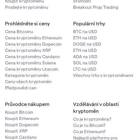
Koupit kryptoměnu
Stížnosti
Prodejte kryptoměnu
Breakout Prop Trading
Prohlédněte si ceny
Populární trhy
Cena Bitcoinu
BTC na USD
Cena kryptoměny Ethereum
ETH na USD
Cena kryptoměny Dogecoin
DOGE na USD
Cena kryptoměny XRP
ETH na USD
Cena kryptoměny Cardano
ADA na USD
Cena kryptoměny Solana
SOL na USD
Cena kryptoměny Litecoin
LTC na USD
Kategorie kryptoměn
Všechny trhy s kryptoměnami
Ceny všech kryptoměn
Předpovědi cen
Průvodce nákupem
Vzdělávání v oblasti
kryptoměn
Koupit Bitcoin
Koupit Ethereum
Co je kryptoměna?
Koupit Dogecoin
Co je to Bitcoin?
Koupit XRP
Co je Ethereum?
Koupit Cardano
Nejlepší platformy pro