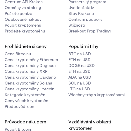
Centrum API Kraken
Partnerský program
Odměny za staking
Uvedení aktiv
Pošlete peníze
Stav Krakenu
Opakované nákupy
Centrum podpory
Koupit kryptoměnu
Stížnosti
Prodejte kryptoměnu
Breakout Prop Trading
Prohlédněte si ceny
Populární trhy
Cena Bitcoinu
BTC na USD
Cena kryptoměny Ethereum
ETH na USD
Cena kryptoměny Dogecoin
DOGE na USD
Cena kryptoměny XRP
ETH na USD
Cena kryptoměny Cardano
ADA na USD
Cena kryptoměny Solana
SOL na USD
Cena kryptoměny Litecoin
LTC na USD
Kategorie kryptoměn
Všechny trhy s kryptoměnami
Ceny všech kryptoměn
Předpovědi cen
Průvodce nákupem
Vzdělávání v oblasti
kryptoměn
Koupit Bitcoin