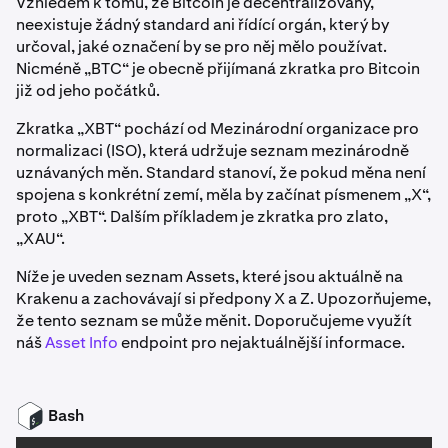
Vzhledem k tomu, že Bitcoin je decentralizovaný,
neexistuje žádný standard ani řídící orgán, který by
určoval, jaké označení by se pro něj mělo používat.
Nicméně „BTC“ je obecně přijímaná zkratka pro Bitcoin
již od jeho počátků.
Zkratka „XBT“ pochází od Mezinárodní organizace pro
normalizaci (ISO), která udržuje seznam mezinárodně
uznávaných měn. Standard stanoví, že pokud měna není
spojena s konkrétní zemí, měla by začínat písmenem „X“,
proto „XBT“. Dalším příkladem je zkratka pro zlato,
„XAU“.
Níže je uveden seznam Assets, které jsou aktuálně na
Krakenu a zachovávají si předpony X a Z. Upozorňujeme,
že tento seznam se může měnit. Doporučujeme využít
náš
Asset Info
endpoint pro nejaktuálnější informace.
Bash