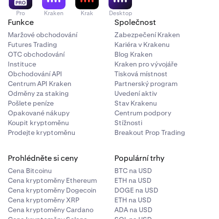
Pro
Kraken
Krak
Desktop
Funkce
Společnost
Maržové obchodování
Zabezpečení Kraken
Futures Trading
Kariéra v Krakenu
OTC obchodování
Blog Kraken
Instituce
Kraken pro vývojáře
Obchodování API
Tisková místnost
Centrum API Kraken
Partnerský program
Odměny za staking
Uvedení aktiv
Pošlete peníze
Stav Krakenu
Opakované nákupy
Centrum podpory
Koupit kryptoměnu
Stížnosti
Prodejte kryptoměnu
Breakout Prop Trading
Prohlédněte si ceny
Populární trhy
Cena Bitcoinu
BTC na USD
Cena kryptoměny Ethereum
ETH na USD
Cena kryptoměny Dogecoin
DOGE na USD
Cena kryptoměny XRP
ETH na USD
Cena kryptoměny Cardano
ADA na USD