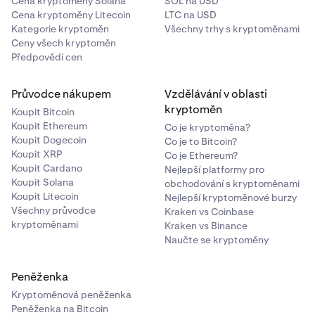
Cena kryptoměny Solana
SOL na USD
Cena kryptoměny Litecoin
LTC na USD
Kategorie kryptoměn
Všechny trhy s kryptoměnami
Ceny všech kryptoměn
Předpovědi cen
Průvodce nákupem
Vzdělávání v oblasti
kryptoměn
Koupit Bitcoin
Koupit Ethereum
Co je kryptoměna?
Koupit Dogecoin
Co je to Bitcoin?
Koupit XRP
Co je Ethereum?
Koupit Cardano
Nejlepší platformy pro
Koupit Solana
obchodování s kryptoměnami
Koupit Litecoin
Nejlepší kryptoměnové burzy
Všechny průvodce
Kraken vs Coinbase
kryptoměnami
Kraken vs Binance
Naučte se kryptoměny
Peněženka
Kryptoměnová peněženka
Peněženka na Bitcoin