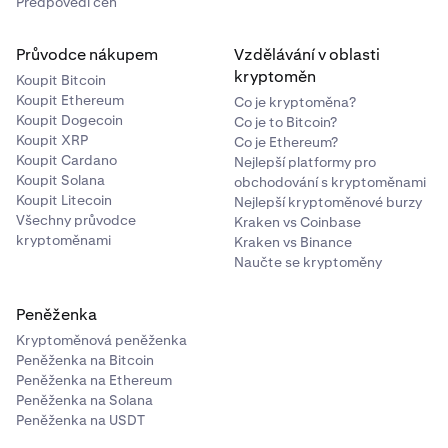
Předpovědi cen
ACX
Průvodce nákupem
Vzdělávání v oblasti
Ethereum (ERC-20)
kryptoměn
Koupit Bitcoin
Koupit Ethereum
Co je kryptoměna?
Act I: The AI Prophecy
Koupit Dogecoin
Co je to Bitcoin?
Koupit XRP
Co je Ethereum?
ACT
Koupit Cardano
Nejlepší platformy pro
Koupit Solana
obchodování s kryptoměnami
Solana
Koupit Litecoin
Nejlepší kryptoměnové burzy
Všechny průvodce
Kraken vs Coinbase
kryptoměnami
Kraken vs Binance
Acurast
Naučte se kryptoměny
ACU
Peněženka
Ethereum (ERC-20)
Kryptoměnová peněženka
Peněženka na Bitcoin
Peněženka na Ethereum
Adi Token
Peněženka na Solana
Peněženka na USDT
ADI