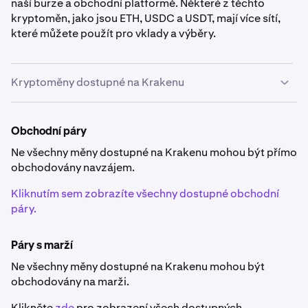
naší burze a obchodní platformě. Některé z těchto
kryptoměn, jako jsou ETH, USDC a USDT, mají více sítí,
které můžete použít pro vklady a výběry.
Kryptoměny dostupné na Krakenu
Dostupnost kryptoměny
Obchodní páry
Některé měny uvedené níže nejsou dostupné v
konkrétních zemích
.
Ne všechny měny dostupné na Krakenu mohou být přímo
obchodovány navzájem.
Kliknutím sem zobrazíte všechny dostupné obchodní
páry.
Páry s marží
0x
Ne všechny měny dostupné na Krakenu mohou být
ZRX
obchodovány na marži.
Ethereum (ERC-20)
Klikněte
zde
pro zobrazení všech dostupných