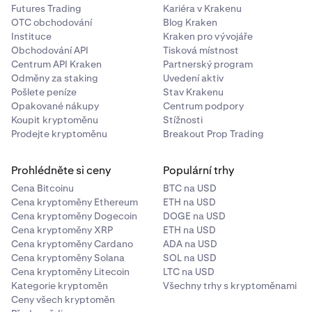
Futures Trading
Kariéra v Krakenu
Aavegotchi
OTC obchodování
Blog Kraken
Instituce
Kraken pro vývojáře
GHST
Obchodování API
Tisková místnost
Ethereum (ERC-20)
Centrum API Kraken
Partnerský program
Odměny za staking
Uvedení aktiv
Pošlete peníze
Stav Krakenu
Opakované nákupy
Centrum podpory
AB
Koupit kryptoměnu
Stížnosti
Prodejte kryptoměnu
Breakout Prop Trading
AB
AB
Prohlédněte si ceny
Populární trhy
Cena Bitcoinu
BTC na USD
Cena kryptoměny Ethereum
ETH na USD
Acala
Cena kryptoměny Dogecoin
DOGE na USD
ACA
Cena kryptoměny XRP
ETH na USD
Cena kryptoměny Cardano
ADA na USD
Acala (Polkadot)
Cena kryptoměny Solana
SOL na USD
Cena kryptoměny Litecoin
LTC na USD
Kategorie kryptoměn
Všechny trhy s kryptoměnami
Ceny všech kryptoměn
Across Protocol