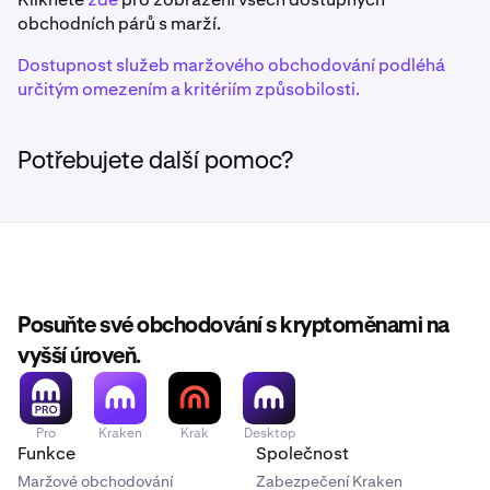
obchodních párů s marží.
1inch
Dostupnost služeb maržového obchodování podléhá
určitým omezením a kritériím způsobilosti.
1INCH
Ethereum (ERC-20)
Potřebujete další pomoc?
375ai
EAT
Solana
Posuňte své obchodování s kryptoměnami na
vyšší úroveň.
Aave
AAVE
Pro
Kraken
Krak
Desktop
Ethereum (ERC-20)
Funkce
Společnost
Maržové obchodování
Zabezpečení Kraken