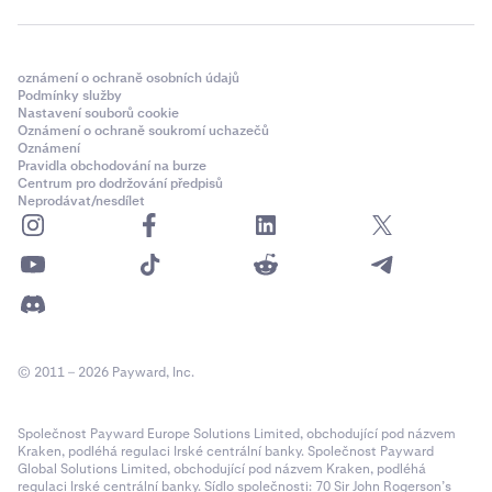
Ethereum (ERC-20)
oznámení o ochraně osobních údajů
Adventure Gold
Podmínky služby
Nastavení souborů cookie
AGLD
Oznámení o ochraně soukromí uchazečů
Oznámení
Pravidla obchodování na burze
Ethereum (ERC-20)
Centrum pro dodržování předpisů
Neprodávat/nesdílet
Aerodrome Finance
AERO
Základ
© 2011 – 2026 Payward, Inc.
Aethir
ATH
Společnost Payward Europe Solutions Limited, obchodující pod názvem
Kraken, podléhá regulaci Irské centrální banky. Společnost Payward
Global Solutions Limited, obchodující pod názvem Kraken, podléhá
Ethereum (ERC-20)
regulaci Irské centrální banky. Sídlo společnosti: 70 Sir John Rogerson’s