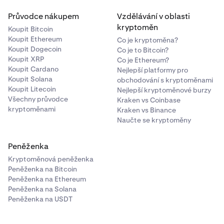
Průvodce nákupem
Vzdělávání v oblasti
kryptoměn
Koupit Bitcoin
Koupit Ethereum
Co je kryptoměna?
Koupit Dogecoin
Co je to Bitcoin?
Koupit XRP
Co je Ethereum?
Koupit Cardano
Nejlepší platformy pro
Koupit Solana
obchodování s kryptoměnami
Koupit Litecoin
Nejlepší kryptoměnové burzy
Všechny průvodce
Kraken vs Coinbase
kryptoměnami
Kraken vs Binance
Naučte se kryptoměny
Peněženka
Kryptoměnová peněženka
Peněženka na Bitcoin
Peněženka na Ethereum
Peněženka na Solana
Peněženka na USDT