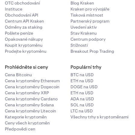
OTC obchodování
Blog Kraken
potřebujete pomoci s nalezením těchto čísel,
Instituce
Kraken pro vývojáře
podívejte se na:
Jak vyhledat informace o vašem
Obchodování API
Tisková místnost
kanadském bankovním účtu pro výběry CAD
.
Centrum API Kraken
Partnerský program
Odměny za staking
Uvedení aktiv
Zahajte výběr.- Vyberte bankovní účet, na který
6
Pošlete peníze
Stav Krakenu
chcete vybrat.- Zadejte částku CAD k výběru.-
Opakované nákupy
Centrum podpory
Klikněte na
Vybrat CAD
.- Potvrďte výběr. - Domácí
Koupit kryptoměnu
Stížnosti
výběry EFT by měly dorazit na váš bankovní účet do
Prodejte kryptoměnu
Breakout Prop Trading
dvou až pěti pracovních dnů
.
Prohlédněte si ceny
Populární trhy
Cena Bitcoinu
BTC na USD
Cena kryptoměny Ethereum
ETH na USD
Cena kryptoměny Dogecoin
DOGE na USD
Cena kryptoměny XRP
ETH na USD
Cena kryptoměny Cardano
ADA na USD
Cena kryptoměny Solana
SOL na USD
Cena kryptoměny Litecoin
LTC na USD
Kategorie kryptoměn
Všechny trhy s kryptoměnami
Ceny všech kryptoměn
Předpovědi cen