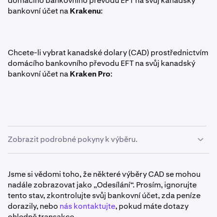
domácího bankovního převodu EFT na svůj kanadský
bankovní účet na
Krakenu
:
Chcete-li vybrat kanadské dolary (CAD) prostřednictvím
domácího bankovního převodu EFT na svůj kanadský
bankovní účet na
Kraken Pro
:
Zobrazit podrobné pokyny k výběru.
Zkontrolujte, zda váš účet splňuje požadavky.
1
Jsme si vědomi toho, že některé výběry CAD se mohou
nadále zobrazovat jako „Odesílání“. Prosím, ignorujte
Přejděte na stránku
Domů
a klikněte na tlačítko
2
tento stav, zkontrolujte svůj bankovní účet, zda peníze
Vybrat
.
dorazily, nebo
nás kontaktujte
, pokud máte dotazy
ohledně transakce.