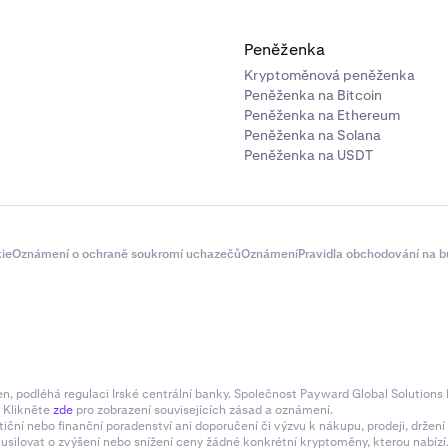
Peněženka
Kryptoměnová peněženka
Peněženka na Bitcoin
Peněženka na Ethereum
Peněženka na Solana
Peněženka na USDT
ie
Oznámení o ochraně soukromí uchazečů
Oznámení
Pravidla obchodování na b
 podléhá regulaci Irské centrální banky. Společnost Payward Global Solutions L
. Klikněte
zde
pro zobrazení souvisejících zásad a oznámení.
tiční nebo finanční poradenství ani doporučení či výzvu k nákupu, prodeji, drže
e usilovat o zvýšení nebo snížení ceny žádné konkrétní kryptoměny, kterou nabí