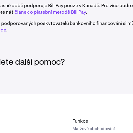
asné době podporuje Bill Pay pouze v Kanadě. Pro více podro
ěte náš
článek o platební metodě Bill Pay
.
 podporovaných poskytovatelů bankovního financování si m
zde
.
jete další pomoc?
Funkce
Maržové obchodování