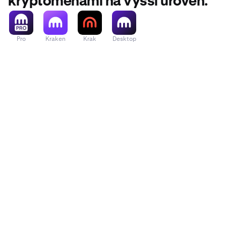
kryptoměnami na vyšší úroveň.
Pro
Kraken
Krak
Desktop