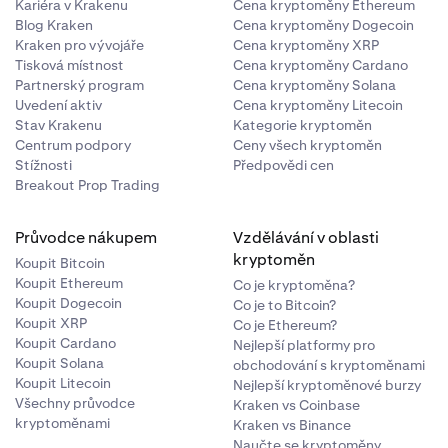
Kariéra v Krakenu
Cena kryptoměny Ethereum
Blog Kraken
Cena kryptoměny Dogecoin
Kraken pro vývojáře
Cena kryptoměny XRP
Tisková místnost
Cena kryptoměny Cardano
Partnerský program
Cena kryptoměny Solana
Uvedení aktiv
Cena kryptoměny Litecoin
Stav Krakenu
Kategorie kryptoměn
Centrum podpory
Ceny všech kryptoměn
Stížnosti
Předpovědi cen
Breakout Prop Trading
Průvodce nákupem
Vzdělávání v oblasti
kryptoměn
Koupit Bitcoin
Koupit Ethereum
Co je kryptoměna?
Koupit Dogecoin
Co je to Bitcoin?
Koupit XRP
Co je Ethereum?
Koupit Cardano
Nejlepší platformy pro
Koupit Solana
obchodování s kryptoměnami
Koupit Litecoin
Nejlepší kryptoměnové burzy
Všechny průvodce
Kraken vs Coinbase
kryptoměnami
Kraken vs Binance
Naučte se kryptoměny