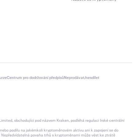
urze
Centrum pro dodržování předpisů
Neprodávat/nesdílet
imited, obchodující pod názvem Kraken, podléhá regulaci Irské centrální
ní nebo podílu na jakémkoli kryptoměnovém aktivu ani k zapojení se do
zí. Nepředvídatelná povaha trhů s kryptoměnami může vést ke ztrátě