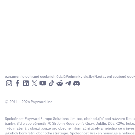
oznámení o ochraně osobních údajů
Podmínky služby
Nastavení souborů cook
© 2011 – 2026 Payward, Inc.
Společnost Payward Europe Solutions Limited, obchodující pod názvem Kraken,
banky. Sídlo společnosti: 70 Sir John Rogerson’s Quay, Dublin, D02 R296, Irsko
Tyto materiály slouží pouze pro obecné informační účely a nejedná se o inves
jakékoli konkrétní obchodní strategie. Společnost Kraken neusiluje a nebud