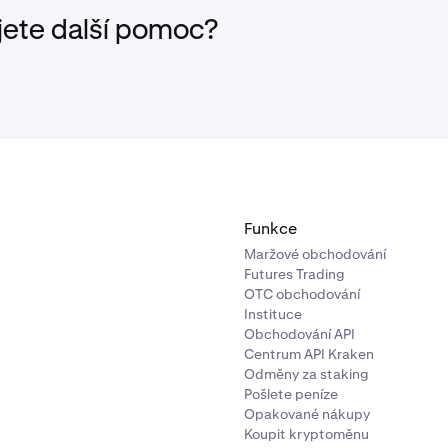
žijte ACH jako alternativu pro nepodporované účty. Další po
jete další pomoc?
v
výběrech ACH
.
Funkce
Maržové obchodování
Futures Trading
OTC obchodování
Instituce
Obchodování API
Centrum API Kraken
Odměny za staking
Pošlete peníze
Opakované nákupy
Koupit kryptoměnu