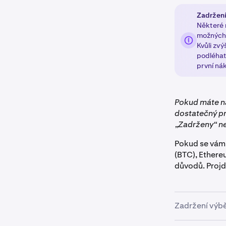
Zadržen
Některé 
možných 
Kvůli zv
podléhat
první ná
Pokud máte 
dostatečný pr
„Zadrženy“ ne
Pokud se vám 
(BTC), Ethere
důvodů. Projdě
Zadržení výb