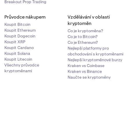
Breakout Prop Trading
Průvodce nákupem
Vzdělávání v oblasti
kryptoměn
Koupit Bitcoin
Koupit Ethereum
Co je kryptoměna?
Koupit Dogecoin
Co je to Bitcoin?
Koupit XRP
Co je Ethereum?
Koupit Cardano
Nejlepší platformy pro
Koupit Solana
obchodování s kryptoměnami
Koupit Litecoin
Nejlepší kryptoměnové burzy
Všechny průvodce
Kraken vs Coinbase
kryptoměnami
Kraken vs Binance
Naučte se kryptoměny