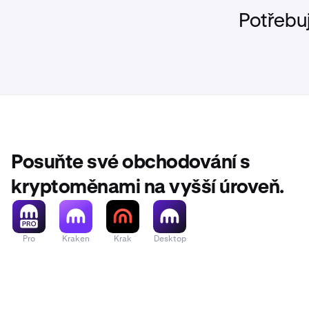
Řešení:
Pou
Potřebu
naleznete 
Posuňte své obchodování s
kryptoměnami na vyšší úroveň.
Pro
Kraken
Krak
Desktop