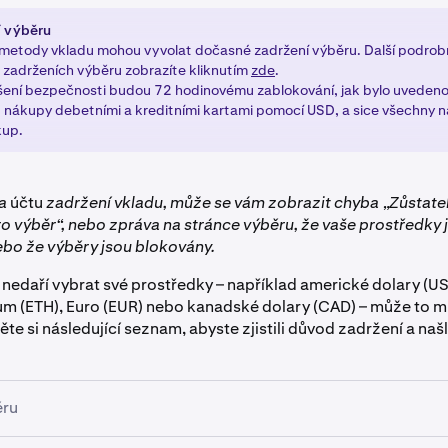
í výběru
metody vkladu mohou vyvolat dočasné zadržení výběru. Další podrobn
zadrženích výběru zobrazíte kliknutím
zde
.
ýšení bezpečnosti budou 72 hodinovému zablokování, jak bylo uvedeno
 nákupy debetními a kreditními kartami pomocí USD, a sice všechny n
kup.
na
účtu
zadržení vkladu, může se vám zobrazit chyba „Zůstate
o výběr“, nebo zpráva na stránce výběru, že vaše prostředky 
bo že výběry jsou blokovány.
nedaří vybrat své prostředky – například americké dolary (US
um (ETH), Euro (EUR) nebo kanadské dolary (CAD) – může to mí
te si následující seznam, abyste zjistili důvod zadržení a našli
ěru