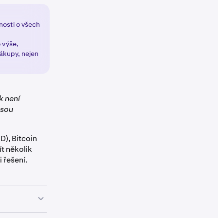
osti o všech
 výše,
ákupy, nejen
k není
jsou
D), Bitcoin
t několik
 řešení.