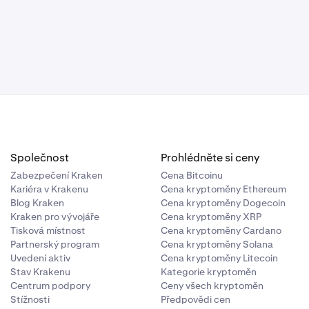
drobnosti
Společnost
Prohlédněte si ceny
Zabezpečení Kraken
Cena Bitcoinu
Kariéra v Krakenu
Cena kryptoměny Ethereum
Blog Kraken
Cena kryptoměny Dogecoin
Kraken pro vývojáře
Cena kryptoměny XRP
Tisková místnost
Cena kryptoměny Cardano
Partnerský program
Cena kryptoměny Solana
Uvedení aktiv
Cena kryptoměny Litecoin
Stav Krakenu
Kategorie kryptoměn
Centrum podpory
Ceny všech kryptoměn
Stížnosti
Předpovědi cen