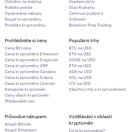
Odměny za staking
Uvedení aktiv
Pošlete peníze
Stav Krakenu
Opakované nákupy
Centrum podpory
Koupit kryptoměnu
Stížnosti
Prodejte kryptoměnu
Breakout Prop Trading
Prohlédněte si ceny
Populární trhy
Cena Bitcoinu
BTC na USD
Cena kryptoměny Ethereum
ETH na USD
Cena kryptoměny Dogecoin
DOGE na USD
Cena kryptoměny XRP
ETH na USD
Cena kryptoměny Cardano
ADA na USD
Cena kryptoměny Solana
SOL na USD
Cena kryptoměny Litecoin
LTC na USD
Kategorie kryptoměn
Všechny trhy s kryptoměnami
Ceny všech kryptoměn
Předpovědi cen
Průvodce nákupem
Vzdělávání v oblasti
kryptoměn
Koupit Bitcoin
Koupit Ethereum
Co je kryptoměna?