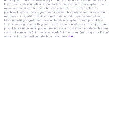
neusiluje a nebude usilovat o zvýšení nebo snížení ceny žádné konkrétní
kryptoměny, kterou nabízí. Nepředvídatelná povaha trhů s kryptoměnami
může vést ke ztrátě finančních prostředků. Daň může být splatná z
jakéhokoli výnosu nebo z jakéhokoli zvýšení hodnoty vašich kryptoměn a
měli byste si zajistit nezávislé poradenství ohledně své daňové situace.
Mohou platit geografická omezení. Některé kryptoměnové produkty a
trhy nejsou regulovány. Regulační status společnosti Kraken pro její různé
produkty a služby se liší podle jurisdikce a je možné, že nebudete chráněni
státními kompenzačními a/nebo regulačními ochrannými programy. Právní
oznámení pro jednotlivé jurisdikce naleznete
zde
.