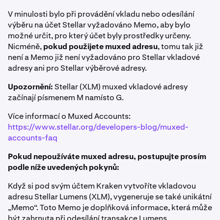
V minulosti bylo při provádění vkladu nebo odesílání
výběru na účet Stellar vyžadováno Memo, aby bylo
možné určit, pro který účet byly prostředky určeny.
Nicméně,
pokud použijete muxed adresu
, tomu tak již
není a Memo již není vyžadováno pro Stellar vkladové
adresy ani pro Stellar výběrové adresy.
Upozornění:
Stellar (XLM) muxed vkladové adresy
začínají písmenem M namísto G.
Více informací o Muxed Accounts:
https://www.stellar.org/developers-blog/muxed-
accounts-faq
Pokud nepoužíváte muxed adresu, postupujte prosím
podle níže uvedených pokynů:
Když si pod svým účtem Kraken vytvoříte vkladovou
adresu Stellar Lumens (XLM), vygeneruje se také unikátní
„Memo“. Toto Memo je doplňková informace, která může
být zahrnuta při odesílání transakce Lumens.