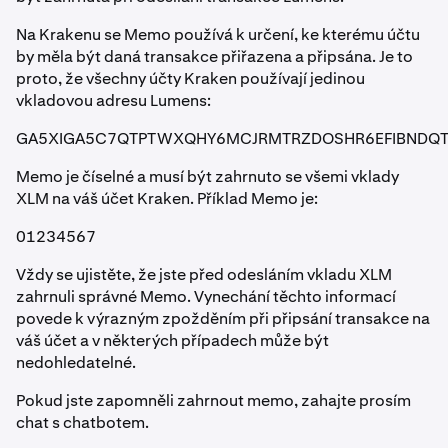
Na Krakenu se Memo používá k určení, ke kterému účtu
by měla být daná transakce přiřazena a připsána. Je to
proto, že všechny účty Kraken používají jedinou
vkladovou adresu Lumens:
GA5XIGA5C7QTPTWXQHY6MCJRMTRZDOSHR6EFIBNDQ
Memo je číselné a musí být zahrnuto se všemi vklady
XLM na váš účet Kraken. Příklad Memo je:
01234567
Vždy se ujistěte, že jste před odesláním vkladu XLM
zahrnuli správné Memo. Vynechání těchto informací
povede k výrazným zpožděním při připsání transakce na
váš účet a v některých případech může být
nedohledatelné.
Pokud jste zapomněli zahrnout memo, zahajte prosím
chat s chatbotem.