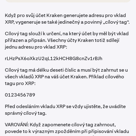
Když pro svůj účet Kraken generujete adresu pro vklad
XRP, vygeneruje se také jedinečný a povinný „cílový tag“.
Cílový tag slouží k určení, na který účet by měl být vklad
přiřazen a připsán. Všechny účty Kraken totiž sdílejí
jednu adresu pro vklad XRP:
rLHzPsX6oXkzU2qL12kHCH8G8cnZv1rBJh
Cílový tag má délku deseti číslic a musí být zahrnut se u
všech vkladů XRP na váš účet Kraken. Příklad cílového
tagu pro XRP:
0123456789
Před odesláním vkladu XRP se vždy ujistěte, že uvádíte
správný cílový tag.
VAROVÁNÍ: Když zapomenete cílový tag zahrnout,
povede to k výrazným zpožděním při připisování vkladu