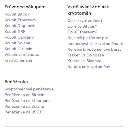
Průvodce nákupem
Vzdělávání v oblasti
kryptoměn
Koupit Bitcoin
Koupit Ethereum
Co je kryptoměna?
Koupit Dogecoin
Co je to Bitcoin?
Koupit XRP
Co je Ethereum?
Koupit Cardano
Nejlepší platformy pro
Koupit Solana
obchodování s kryptoměnami
Koupit Litecoin
Nejlepší kryptoměnové burzy
Všechny průvodce
Kraken vs Coinbase
kryptoměnami
Kraken vs Binance
Naučte se kryptoměny
Peněženka
Kryptoměnová peněženka
Peněženka na Bitcoin
Peněženka na Ethereum
Peněženka na Solana
Peněženka na USDT