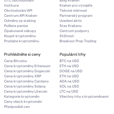
OTC obchodování
Blog Kraken
Instituce
Kraken pro vývojáře
Obchodování API
Tisková místnost
Centrum API Kraken
Partnerský program
Odměny za staking
Uvedení aktiv
Pošlete peníze
Stav Krakenu
Opakované nákupy
Centrum podpory
Koupit kryptoměnu
Stížnosti
Prodejte kryptoměnu
Breakout Prop Trading
Prohlédněte si ceny
Populární trhy
Cena Bitcoinu
BTC na USD
Cena kryptoměny Ethereum
ETH na USD
Cena kryptoměny Dogecoin
DOGE na USD
Cena kryptoměny XRP
ETH na USD
Cena kryptoměny Cardano
ADA na USD
Cena kryptoměny Solana
SOL na USD
Cena kryptoměny Litecoin
LTC na USD
Kategorie kryptoměn
Všechny trhy s kryptoměnami
Ceny všech kryptoměn
Předpovědi cen