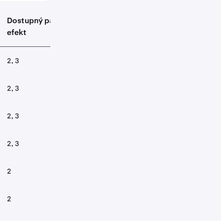
Dostupný pákový
efekt
2, 3
2, 3
2, 3
2, 3
2
2