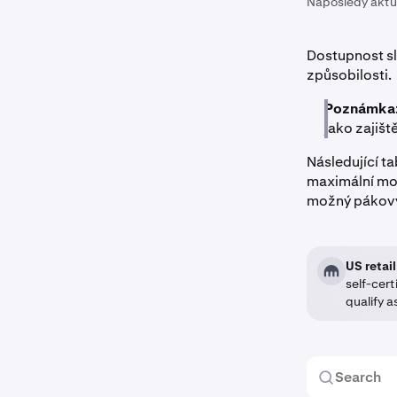
Naposledy aktu
Dostupnost s
způsobilosti.
Poznámka
jako zajiště
Následující t
maximální mo
možný pákový
US retail
self-cert
qualify a