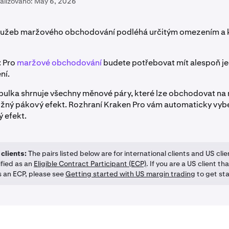
alizováno:
May 6, 2026
lužeb maržového obchodování podléhá určitým omezením a k
: Pro
maržové obchodování
budete potřebovat mít alespoň j
ní.
abulka shrnuje všechny měnové páry, které lze obchodovat na m
žný pákový efekt. Rozhraní Kraken Pro vám automaticky vyb
 efekt.
 clients:
The pairs listed below are for international clients and US cl
ified as an
Eligible Contract Participant (ECP)
. If you are a US client th
s an ECP, please see
Getting started with US margin trading
to get sta