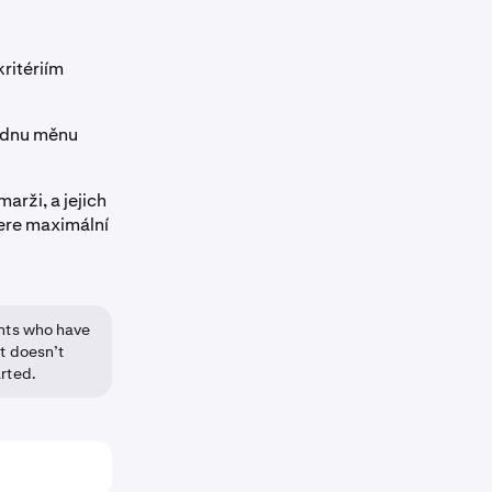
ritériím
ednu měnu
arži, a jejich
ere maximální
ients who have
at doesn’t
rted.