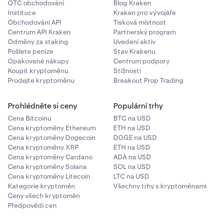
03-4588-3921
OTC obchodování
Blog Kraken
však dosud nebyly stanoveny. V případě jakýchkoli
Instituce
Kraken pro vývojáře
dotazů nebo problémů s vaším nárokem MtGox se
Provozní dny: Pondělí až pátek (kromě japonských
Obchodování API
Tisková místnost
budete muset obrátit na podporu správce MtGox.
státních svátků)Provozní hodiny: 10:00 až 17:00 JST
Centrum API Kraken
Partnerský program
Odměny za staking
Uvedení aktiv
(japonského času)
Pošlete peníze
Stav Krakenu
Adresa:
Opakované nákupy
Centrum podpory
Koupit kryptoměnu
Stížnosti
MTGOX Co., Ltd. Office of Bankruptcy TrusteeSuite 202,
Prodejte kryptoměnu
Breakout Prop Trading
Kojimachi 3-chome Building3-4-1 Kojimachi, Chiyoda-
ku, Tokyo, Japan
Podpora správce MtGox je oddělená a
Prohlédněte si ceny
Populární trhy
nezávislá na podpoře Kraken.
Cena Bitcoinu
BTC na USD
Cena kryptoměny Ethereum
ETH na USD
Cena kryptoměny Dogecoin
DOGE na USD
Cena kryptoměny XRP
ETH na USD
Cena kryptoměny Cardano
ADA na USD
Cena kryptoměny Solana
SOL na USD
Cena kryptoměny Litecoin
LTC na USD
Kategorie kryptoměn
Všechny trhy s kryptoměnami
Ceny všech kryptoměn
Předpovědi cen